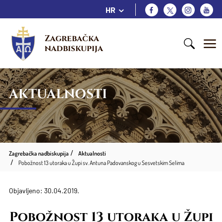
HR
Zagrebačka 
nadbiskupija
AKTUALNOSTI
Zagrebačka nadbiskupija
Aktualnosti
Pobožnost 13 utoraka u Župi sv. Antuna Padovanskog u Sesvetskim Selima
Objavljeno: 30.04.2019.
Pobožnost 13 utoraka u Župi