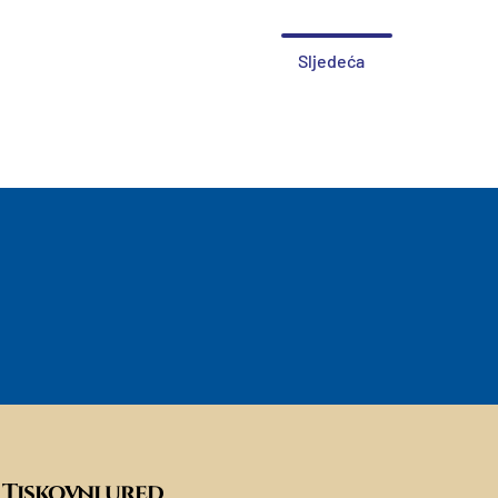
Sljedeća
Tiskovni ured