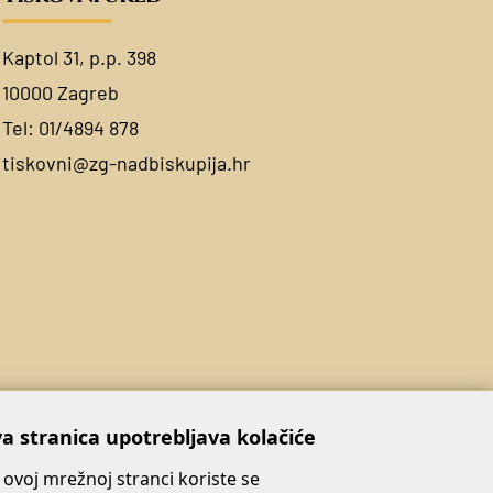
Kaptol 31, p.p. 398
10000 Zagreb
Tel:
01/4894 878
tiskovni@zg-nadbiskupija.hr
a stranica upotrebljava kolačiće
 ovoj mrežnoj stranci koriste se