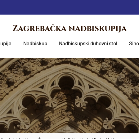
Zagrebačka nadbiskupija
upija
Nadbiskup
Nadbiskupski duhovni stol
Sin