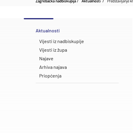
Zagrebačka nadbiskupija
Aktualnosti
Predstavljanje k
Aktualnosti
Vijesti iz nadbiskupije
Vijesti iz župa
Najave
Arhiva najava
Priopćenja