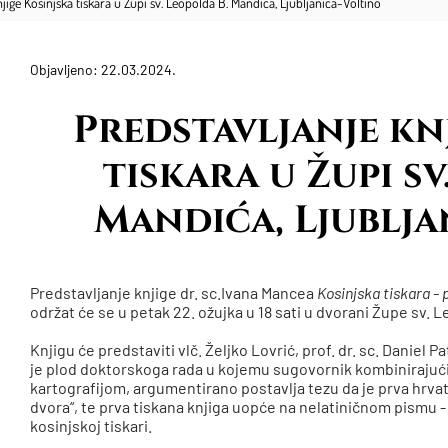
njige Kosinjska tiskara u Župi sv. Leopolda B. Mandića, Ljubljanica-Voltino
Objavljeno: 22.03.2024.
Predstavljanje kn
tiskara u Župi sv
Mandića, Ljublja
Predstavljanje knjige dr. sc.Ivana Mancea
Kosinjska tiskara - 
održat će se u petak 22. ožujka u 18 sati u dvorani Župe sv. 
Knjigu će predstaviti vlč. Željko Lovrić, prof. dr. sc. Daniel P
je plod doktorskoga rada u kojemu sugovornik kombinirajući
kartografijom, argumentirano postavlja tezu da je prva hrvat
dvora“, te prva tiskana knjiga uopće na nelatiničnom pismu - t
kosinjskoj tiskari.