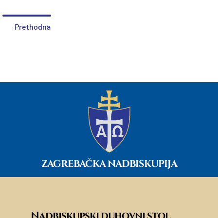
Prethodna
ZAGREBAČKA NADBISKUPIJA
Nadbiskupski duhovni stol