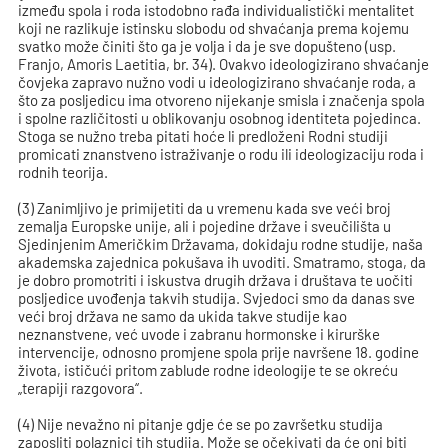
između spola i roda istodobno rađa individualistički mentalitet
koji ne razlikuje istinsku slobodu od shvaćanja prema kojemu
svatko može činiti što ga je volja i da je sve dopušteno (usp.
Franjo, Amoris Laetitia, br. 34). Ovakvo ideologizirano shvaćanje
čovjeka zapravo nužno vodi u ideologizirano shvaćanje roda, a
što za posljedicu ima otvoreno nijekanje smisla i značenja spola
i spolne različitosti u oblikovanju osobnog identiteta pojedinca.
Stoga se nužno treba pitati hoće li predloženi Rodni studiji
promicati znanstveno istraživanje o rodu ili ideologizaciju roda i
rodnih teorija.
(3) Zanimljivo je primijetiti da u vremenu kada sve veći broj
zemalja Europske unije, ali i pojedine države i sveučilišta u
Sjedinjenim Američkim Državama, dokidaju rodne studije, naša
akademska zajednica pokušava ih uvoditi. Smatramo, stoga, da
je dobro promotriti i iskustva drugih država i društava te uočiti
posljedice uvođenja takvih studija. Svjedoci smo da danas sve
veći broj država ne samo da ukida takve studije kao
neznanstvene, već uvode i zabranu hormonske i kirurške
intervencije, odnosno promjene spola prije navršene 18. godine
života, ističući pritom zablude rodne ideologije te se okreću
„terapiji razgovora“.
(4) Nije nevažno ni pitanje gdje će se po završetku studija
zaposliti polaznici tih studija. Može se očekivati da će oni biti