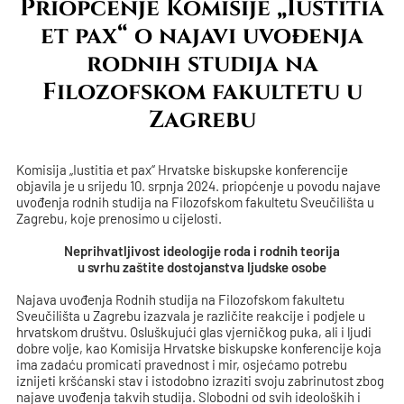
Priopćenje Komisije „Iustitia
et pax“ o najavi uvođenja
rodnih studija na
Filozofskom fakultetu u
Zagrebu
Komisija „Iustitia et pax“ Hrvatske biskupske konferencije
objavila je u srijedu 10. srpnja 2024. priopćenje u povodu najave
uvođenja rodnih studija na Filozofskom fakultetu Sveučilišta u
Zagrebu, koje prenosimo u cijelosti.
Neprihvatljivost ideologije roda i rodnih teorija
u svrhu zaštite dostojanstva ljudske osobe
Najava uvođenja Rodnih studija na Filozofskom fakultetu
Sveučilišta u Zagrebu izazvala je različite reakcije i podjele u
hrvatskom društvu. Osluškujući glas vjerničkog puka, ali i ljudi
dobre volje, kao Komisija Hrvatske biskupske konferencije koja
ima zadaću promicati pravednost i mir, osjećamo potrebu
iznijeti kršćanski stav i istodobno izraziti svoju zabrinutost zbog
najave uvođenja takvih studija. Slobodni od svih ideoloških i