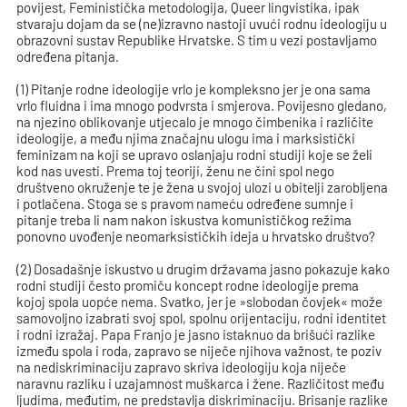
povijest, Feministička metodologija, Queer lingvistika, ipak
stvaraju dojam da se (ne)izravno nastoji uvući rodnu ideologiju u
obrazovni sustav Republike Hrvatske. S tim u vezi postavljamo
određena pitanja.
(1) Pitanje rodne ideologije vrlo je kompleksno jer je ona sama
vrlo fluidna i ima mnogo podvrsta i smjerova. Povijesno gledano,
na njezino oblikovanje utjecalo je mnogo čimbenika i različite
ideologije, a među njima značajnu ulogu ima i marksistički
feminizam na koji se upravo oslanjaju rodni studiji koje se želi
kod nas uvesti. Prema toj teoriji, ženu ne čini spol nego
društveno okruženje te je žena u svojoj ulozi u obitelji zarobljena
i potlačena. Stoga se s pravom nameću određene sumnje i
pitanje treba li nam nakon iskustva komunističkog režima
ponovno uvođenje neomarksističkih ideja u hrvatsko društvo?
(2) Dosadašnje iskustvo u drugim državama jasno pokazuje kako
rodni studiji često promiču koncept rodne ideologije prema
kojoj spola uopće nema. Svatko, jer je »slobodan čovjek« može
samovoljno izabrati svoj spol, spolnu orijentaciju, rodni identitet
i rodni izražaj. Papa Franjo je jasno istaknuo da brišući razlike
između spola i roda, zapravo se niječe njihova važnost, te poziv
na nediskriminaciju zapravo skriva ideologiju koja niječe
naravnu razliku i uzajamnost muškarca i žene. Različitost među
ljudima, međutim, ne predstavlja diskriminaciju. Brisanje razlike