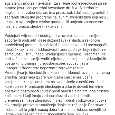
egzistencijalno zainteresirani za širenje rodne ideologije pa se
pitamo jesu li oni potrebni hrvatskom društvu. Vrijedno je
naglasiti da i zakonodavac ima pravo, čak i dužnost, ograničiti i
zabraniti studijske programe na javnim sveučilištima koji nisu u
skladu s uvjerenjima većine građana, ili umjesto znanstvene
misije promiču ideološki aktivizam.
Poštujući vrijednost i dostojanstvo svake osobe, ne smijemo
zaboraviti podsjetiti da je dužnost svake vlasti, u zakonom
predviđenoj proceduri, poštivati ljudska prava, ali i onemogućiti
ideološki aktivizam, isključivost i teror postavki koje niječu ne
samo Božju istinu, nego i evolucijske činjenice. Teror manjine
nad većinom ne smije voditi nijekanju temeljnih civilizacijskih
postavki i profaniranju ljudske osobe, svodeći je na
kategorije/identitete nepoznate zdravom razumu.
Produbljivanje ideoloških sukoba ne pridonosi razvoju hrvatskog
društva, nego rađa izvore novih zala čije će neslućene
posljedice, kao golem teret, na svojim leđima nositi naraštaji
koje dolaze. Promicanje ideologije u pitanje dovodi temeljne
postavke opstojnosti i budućnosti naraštajâ hrvatskoga društva
koji dolaze i koji imaju zadaću očuvati vlastiti identitet u
vremenu za mlade zbunjujućih, neprirodnih i održivosti ljudske
civilizacije protivnih tumačenja. Može se reći da je Bog stvorio
slobodu, ali je grijeh našeg doba što smo tu slobodu odvojili od
istine koja nas jedina čini slobodnima (usp. Iv 8,32).