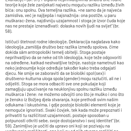
teorije koje žele zanijekati najveću moguću razliku između živih
bića: onu spolnu. Ova temeljna razlika, »ne samo da je najveća
zamisliva, već je najljepša i najsnažnija: ona postiže, u paru
muškarac-žena, najdivniju uzajamnost i stoga je izvor čuda koje
nas ne prestaje iznenađivati: dolaska novih ljudi na svijet“ (br.
58).
Ističući štetnost rodne ideologije, Deklaracija naglašava kako
ideologija „zamišlja društvo bez razlika između spolova, čime
dokida sâm antropološki temelj obitelji. Stoga postaje
neprihvatljivo da se neke od tih ideologija, koje teže odgovoriti
na određene, katkad neshvatljive težnje, nastoje nametnuti kao
neko jednoumlje koje određuje također kako treba odgajati
djecu. Ne smije se zaboraviti da se biološki spol (sex) i
društveno-kulturna uloga spola (gender) mogu razlučiti, ali ne i
odijeliti. Stoga se mora odbaciti sve one pokušaje koji
zamagljuju upućivanje na neuklonjivu spolnu razliku između
muškarca i žene: ne možemo odvojiti ono što je muško i ono što
je žensko iz Božjeg djela stvaranja, koje prethodi svim našim
odlukama i iskustvima, i gdje postoje biološki elementi koje je
nemoguće ignorirati. Svaki čovjek, tek kada može prepoznati i
prihvatiti tu različitost uzajamnosti, postaje sposoban u
potpunosti otkriti sebe, svoje dostojanstvo i svoj identitet“ (br.
59). Zanimljivo je uočiti da upravo oni koji se pozivaju na