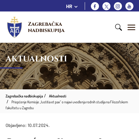
HR
Zagrebačka 
nadbiskupija
AKTUALNOSTI
Zagrebačka nadbiskupija
Aktualnosti
Priopćenje Komisije „Iustitia et pax“ o najavi uvođenja rodnih studija na Filozofskom
fakultetu u Zagrebu
Objavljeno: 10.07.2024.