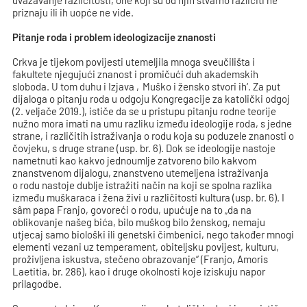
uvažavanje različitosti, one koji su od njih stvarno različiti ne
priznaju ili ih uopće ne vide.
Pitanje roda i problem ideologizacije znanosti
Crkva je tijekom povijesti utemeljila mnoga sveučilišta i
fakultete njegujući znanost i promičući duh akademskih
sloboda. U tom duhu i Izjava ‚Muško i žensko stvori ih‘. Za put
dijaloga o pitanju roda u odgoju Kongregacije za katolički odgoj
(2. veljače 2019.), ističe da se u pristupu pitanju rodne teorije
nužno mora imati na umu razliku između ideologije roda, s jedne
strane, i različitih istraživanja o rodu koja su poduzele znanosti o
čovjeku, s druge strane (usp. br. 6). Dok se ideologije nastoje
nametnuti kao kakvo jednoumlje zatvoreno bilo kakvom
znanstvenom dijalogu, znanstveno utemeljena istraživanja
o rodu nastoje dublje istražiti način na koji se spolna razlika
između muškaraca i žena živi u različitosti kultura (usp. br. 6). I
sâm papa Franjo, govoreći o rodu, upućuje na to „da na
oblikovanje našeg bića, bilo muškog bilo ženskog, nemaju
utjecaj samo biološki ili genetski čimbenici, nego također mnogi
elementi vezani uz temperament, obiteljsku povijest, kulturu,
proživljena iskustva, stečeno obrazovanje“ (Franjo, Amoris
Laetitia, br. 286), kao i druge okolnosti koje iziskuju napor
prilagodbe.