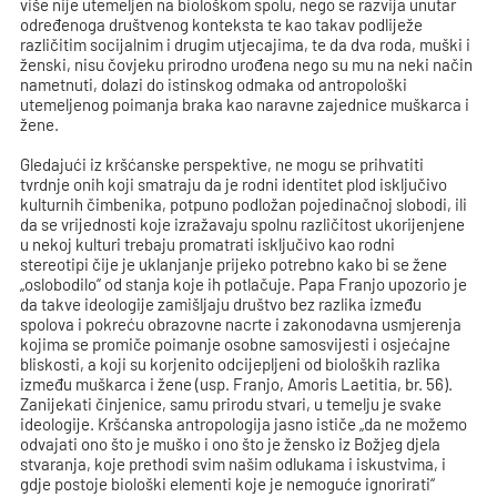
više nije utemeljen na biološkom spolu, nego se razvija unutar
određenoga društvenog konteksta te kao takav podliježe
različitim socijalnim i drugim utjecajima, te da dva roda, muški i
ženski, nisu čovjeku prirodno urođena nego su mu na neki način
nametnuti, dolazi do istinskog odmaka od antropološki
utemeljenog poimanja braka kao naravne zajednice muškarca i
žene.
Gledajući iz kršćanske perspektive, ne mogu se prihvatiti
tvrdnje onih koji smatraju da je rodni identitet plod isključivo
kulturnih čimbenika, potpuno podložan pojedinačnoj slobodi, ili
da se vrijednosti koje izražavaju spolnu različitost ukorijenjene
u nekoj kulturi trebaju promatrati isključivo kao rodni
stereotipi čije je uklanjanje prijeko potrebno kako bi se žene
„oslobodilo“ od stanja koje ih potlačuje. Papa Franjo upozorio je
da takve ideologije zamišljaju društvo bez razlika između
spolova i pokreću obrazovne nacrte i zakonodavna usmjerenja
kojima se promiče poimanje osobne samosvijesti i osjećajne
bliskosti, a koji su korjenito odcijepljeni od bioloških razlika
između muškarca i žene (usp. Franjo, Amoris Laetitia, br. 56).
Zanijekati činjenice, samu prirodu stvari, u temelju je svake
ideologije. Kršćanska antropologija jasno ističe „da ne možemo
odvajati ono što je muško i ono što je žensko iz Božjeg djela
stvaranja, koje prethodi svim našim odlukama i iskustvima, i
gdje postoje biološki elementi koje je nemoguće ignorirati“