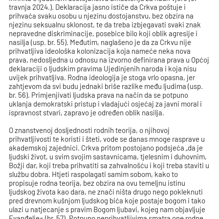
travnja 2024.). Deklaracija jasno ističe da Crkva poštuje i
prihvaća svaku osobu u njezinu dostojanstvu, bez obzira na
njezinu seksualnu sklonost, te da treba izbjegavati svaki znak
nepravedne diskriminacije, posebice bilo koji oblik agresije i
nasilja (usp. br. 55). Međutim, naglašeno je da za Crkvu nije
prihvatljiva ideološka kolonizacija koja nameće neka nova
prava, nedosljedna u odnosu na izvorno definirana prava u Općoj
deklaraciji o ljudskim pravima Ujedinjenih naroda i koja nisu
uvijek prihvatljiva. Rodna ideologija je stoga vrlo opasna, jer
zahtjevom da svi budu jednaki briše razlike među ljudima (usp.
br. 56). Primjenjivati ljudska prava na način da se potpuno
uklanja demokratski pristup i vladajući osjećaj za javni moral i
ispravnost stvari, zapravo je određen oblik nasilja.
O znanstvenoj dosljednosti rodnih teorija, o njihovoj
prihvatljivosti te koristi i šteti, vode se danas mnoge rasprave u
akademskoj zajednici. Crkva pritom postojano podsjeća „da je
ljudski život, u svim svojim sastavnicama, tjelesnim i duhovnim,
Božji dar, koji treba prihvatiti sa zahvalnošću i koji treba staviti u
službu dobra. Htjeti raspolagati samim sobom, kako to
propisuje rodna teorija, bez obzira na ovu temeljnu istinu
ljudskog života kao dara, ne znači ništa drugo nego pokleknuti
pred drevnom kušnjom ljudskog bića koje postaje bogom i tako
ulazi u natjecanje s pravim Bogom ljubavi, kojeg nam objavljuje
Evanđelje« (br. 57). Potpuno neprihvatljivima smatra one rodne