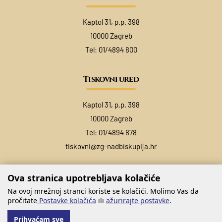
Kaptol 31, p.p. 398
10000 Zagreb
Tel:
01/4894 800
Tiskovni ured
Kaptol 31, p.p. 398
10000 Zagreb
Tel:
01/4894 878
tiskovni@zg-nadbiskupija.hr
Ova stranica upotrebljava kolačiće
Na ovoj mrežnoj stranci koriste se kolačići. Molimo Vas da
pročitate
Postavke kolačića
ili
ažurirajte postavke
.
Prihvaćam sve