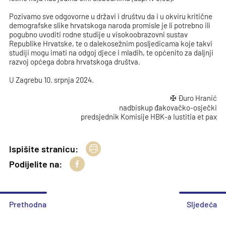
Pozivamo sve odgovorne u državi i društvu da i u okviru kritične
demografske slike hrvatskoga naroda promisle je li potrebno ili
pogubno uvoditi rodne studije u visokoobrazovni sustav
Republike Hrvatske, te o dalekosežnim posljedicama koje takvi
studiji mogu imati na odgoj djece i mladih, te općenito za daljnji
razvoj općega dobra hrvatskoga društva.
U Zagrebu 10. srpnja 2024.
✠ Đuro Hranić
nadbiskup đakovačko-osječki
predsjednik Komisije HBK-a Iustitia et pax
Ispišite stranicu:
Podijelite na:
Prethodna
Sljedeća