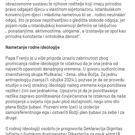
obrazovnome sustavu te njihove roditelje koji imaju prirodno
pravo odgajati djecu u vlastitom svjetonazoru. Istanbulskom
konvencijom djeci i mladima nametnuo bi se ‚rodno neutralan‘
odgoj, što je posve neprihvatljivo s gledišta slobode odgoja, jer
pojam roda u Istanbulskoj konvenciji definira se isključivo
‚ponašanjima, aktivnostima, ulogama‘, a izostavlja se spol kao
prirodna konstanta i ontološka danost“.
Nametanje rodne ideologije
Papa Franjo je u više prigoda izrazio zabrinutost zbog
promicanja rodne ideologije te istaknuo da je ona jedna od
najvećih opasnosti današnjeg vremena. U govoru sudionicima
znanstvenog skupa Muškarac - žena, slika Božja. Za jednu
antropologiju zvanja (1. ožujka 2024.), pozvao je da se provedu
studije o ovoj strašnoj ideologiji našeg vremena koja poništava
razlike i čini sve jednakima. Upozorio je da je poništavanje
razlika zapravo poništavanje čovječanstva te istaknuo da naše
postojanje u svijetu nije puki plod slučajnosti, nego smo dio
plana Božje ljubavi. Pozvani smo izaći iz izolacije
samoreferentnoga ega i ostvariti Božji plan ljubavi za sebe i za
druge.
O rodnoj ideologiji osobito je progovorila Deklaracija Dignitas
infinita o ljudskom dostojanstvu Dikasterija za nauk vjere (8.