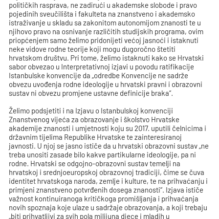
političkih rasprava, ne zadirući u akademske slobode i pravo
pojedinih sveučilišta i fakulteta na znanstveno i akademsko
istraživanje u skladu sa zakonitom autonomijom znanosti te u
njihovo pravo na osnivanje različitih studijskih programa, ovim
priopćenjem samo želimo pridonijeti većoj jasnoći i istaknuti
neke vidove rodne teorije koji mogu dugoročno štetiti
hrvatskom društvu. Pri tome, želimo istaknuti kako se Hrvatski
sabor obvezao u Interpretativnoj izjavi u povodu ratifikacije
Istanbulske konvencije da „odredbe Konvencije ne sadrže
obvezu uvođenja rodne ideologije u hrvatski pravni i obrazovni
sustav ni obvezu promjene ustavne definicije braka“.
Želimo podsjetiti i na Izjavu o Istanbulskoj konvenciji
Znanstvenog vijeća za obrazovanje i školstvo Hrvatske
akademije znanosti i umjetnosti koju su 2017. uputili čelnicima i
državnim tijelima Republike Hrvatske te zainteresiranoj
javnosti. U njoj se jasno ističe da u hrvatski obrazovni sustav „ne
treba unositi zasade bilo kakve partikularne ideologije, pa ni
rodne. Hrvatski se odgojno-obrazovni sustav temelji na
hrvatskoj i srednjoeuropskoj obrazovnoj tradiciji, čime se čuva
identitet hrvatskoga naroda, zemlje i kulture, te na prihvaćanju i
primjeni znanstveno potvrđenih dosega znanosti“. Izjava ističe
važnost kontinuiranoga kritičkoga promišljanja i prihvaćanja
novih spoznaja koje ulaze u sadržaje obrazovanja, a koji trebaju
„biti prihvatljivi za svih pola milijuna djece i mladih u