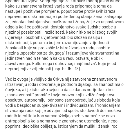
Spomenuta Izjava Kongregacije za katolički odgoj jasno ističe
kako su znanstvena istraživanja roda pripomogla tomu da
nastupe i pozitivne promjene, poput borbe protiv svih izraza
nepravedne diskriminacije i podređenog stanja žena, zalaganja
za jednako dostojanstvo muškaraca i žena, želje za uspostavom
odgoja koji će poštovati dostojanstvo svake ljudske osobe u
njezinoj posebnosti i različitosti, kako nitko ne bi zbog svojih
uvjerenja i osobnih uvjetovanosti bio izložen nasilju i
diskriminaciji, potom u boljem razumijevanju vrijednosti
ženskosti koje su proizašle iz istraživanja o rodu, osobito
njezina „sposobnost za drugoga“ i razumijevanje stvarnosti na
jedinstven način te način kako u radu ostvaruje oblik
„čuvstvenoga, kulturnoga i duhovnog majčinstva“, koje je od
neprocjenjive vrijednosti (usp. br. 15 - 18).
Već iz ovoga je vidljivo da Crkva nije zatvorena znanstvenom
istraživanju roda i otvorena je plodnom dijalogu sa znanostima o
čovjeku, ali je isto tako svjesna da se danas nerijetko u ime
„znanstvenosti“ promiče i svjetonazor koji uzdiže čovjekovu
apsolutnu autonomiju, odnosno samoodređujuću slobodu koja
vodi u besplodan subjektivizam i individualizam. Promicanjem
shvaćanja roda koji je odvojen od spola, što dovodi do mnoštva
rodnih identiteta kao samodoživljaja sebe, nameće se nova
antropologija koja nema svoje znanstveno utemeljenje, nego
poprima ideološka obilježja. Isticanjem da muški i ženski rod