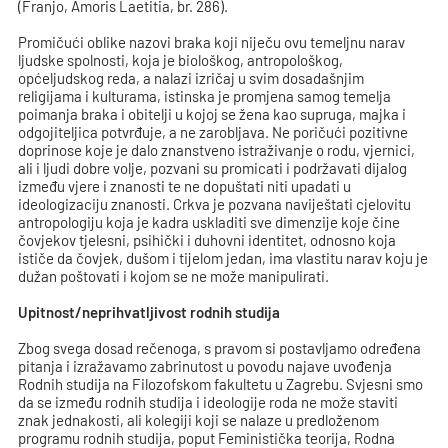
(Franjo, Amoris Laetitia, br. 286).
Promičući oblike nazovi braka koji niječu ovu temeljnu narav
ljudske spolnosti, koja je biološkog, antropološkog,
općeljudskog reda, a nalazi izričaj u svim dosadašnjim
religijama i kulturama, istinska je promjena samog temelja
poimanja braka i obitelji u kojoj se žena kao supruga, majka i
odgojiteljica potvrđuje, a ne zarobljava. Ne poričući pozitivne
doprinose koje je dalo znanstveno istraživanje o rodu, vjernici,
ali i ljudi dobre volje, pozvani su promicati i podržavati dijalog
između vjere i znanosti te ne dopuštati niti upadati u
ideologizaciju znanosti. Crkva je pozvana naviještati cjelovitu
antropologiju koja je kadra uskladiti sve dimenzije koje čine
čovjekov tjelesni, psihički i duhovni identitet, odnosno koja
ističe da čovjek, dušom i tijelom jedan, ima vlastitu narav koju je
dužan poštovati i kojom se ne može manipulirati.
Upitnost/neprihvatljivost rodnih studija
Zbog svega dosad rečenoga, s pravom si postavljamo određena
pitanja i izražavamo zabrinutost u povodu najave uvođenja
Rodnih studija na Filozofskom fakultetu u Zagrebu. Svjesni smo
da se između rodnih studija i ideologije roda ne može staviti
znak jednakosti, ali kolegiji koji se nalaze u predloženom
programu rodnih studija, poput Feministička teorija, Rodna