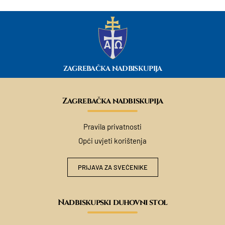
ZAGREBAČKA NADBISKUPIJA
Zagrebačka nadbiskupija
Pravila privatnosti
Opći uvjeti korištenja
PRIJAVA ZA SVEĆENIKE
Nadbiskupski duhovni stol