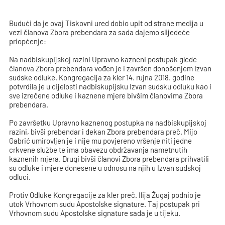
Budući da je ovaj Tiskovni ured dobio upit od strane medija u
vezi članova Zbora prebendara za sada dajemo slijedeće
priopćenje:
Na nadbiskupijskoj razini Upravno kazneni postupak glede
članova Zbora prebendara vođen je i završen donošenjem Izvan
sudske odluke. Kongregacija za kler 14. rujna 2018. godine
potvrdila je u cijelosti nadbiskupijsku Izvan sudsku odluku kao i
sve izrečene odluke i kaznene mjere bivšim članovima Zbora
prebendara.
Po završetku Upravno kaznenog postupka na nadbiskupijskoj
razini, bivši prebendar i dekan Zbora prebendara preč. Mijo
Gabrić umirovljen je i nije mu povjereno vršenje niti jedne
crkvene službe te ima obavezu obdržavanja nametnutih
kaznenih mjera. Drugi bivši članovi Zbora prebendara prihvatili
su odluke i mjere donesene u odnosu na njih u Izvan sudskoj
odluci.
Protiv Odluke Kongregacije za kler preč. Ilija Žugaj podnio je
utok Vrhovnom sudu Apostolske signature. Taj postupak pri
Vrhovnom sudu Apostolske signature sada je u tijeku.