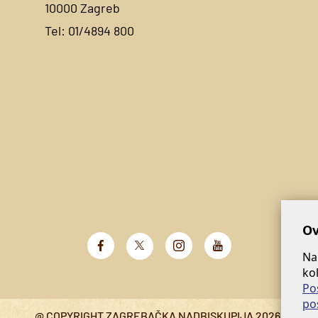
10000 Zagreb
Tel:
01/4894 800
Ov
Na
ko
Po
po
@ COPYRIGHT ZAGREBAČKA NADBISKUPIJA 2026.