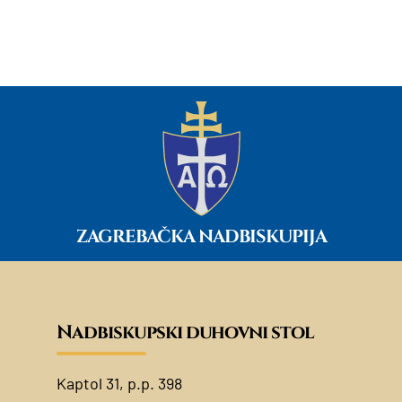
ZAGREBAČKA NADBISKUPIJA
Nadbiskupski duhovni stol
Kaptol 31, p.p. 398