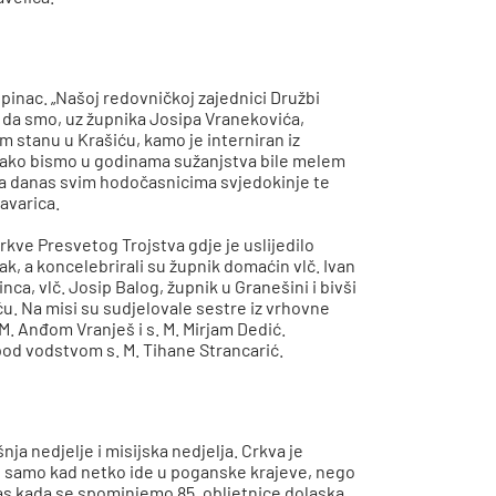
epinac. „Našoj redovničkoj zajednici Družbi
t da smo, uz župnika Josipa Vranekovića,
 stanu u Krašiću, kamo je interniran iz
 kako bismo u godinama sužanjstva bile melem
 a danas svim hodočasnicima svjedokinje te
lavarica.
kve Presvetog Trojstva gdje je uslijedilo
jak, a koncelebrirali su župnik domaćin vlč. Ivan
nca, vlč. Josip Balog, župnik u Granešini i bivši
ću. Na misi su sudjelovale sestre iz vrhovne
M. Anđom Vranješ i s. M. Mirjam Dedić.
pod vodstvom s. M. Tihane Strancarić.
nja nedjelje i misijska nedjelja. Crkva je
su samo kad netko ide u poganske krajeve, nego
Danas kada se spominjemo 85. obljetnice dolaska