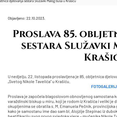
jetnice djelovanja sestara Služavki Malog Isusa u Krašiću
Objavljeno: 22.10.2023.
Proslava 85. obljet
sestara Služavki 
Kraši
U nedjelju, 22. listopada proslavljena je 85. obljetnica djel
„Svetog Nikole Tavelića“ u Krašiću.
FOTOGALERIJ
Proslava je započela blagoslovom obnovljenog samostana koj
varaždinski biskup u miru, koji je rodom iz Krašića i veliki je
okupljenima se obratila s. M. Emanuela Pečnik, provincijska g
kako je samostanu ime dao sam bl. Alojzije Stepinac iz dubok
beatifikaciju svog prvog svjedoka vjere – mučenika Nikole T