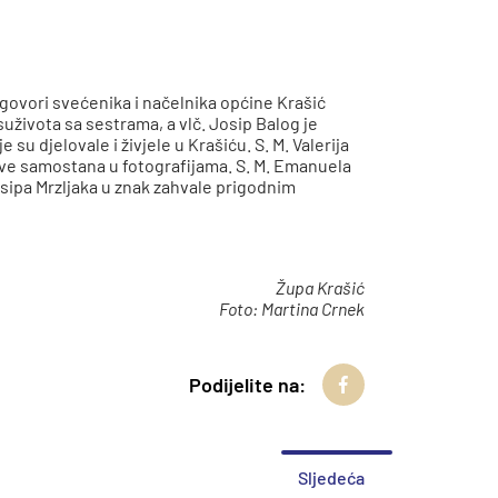
 govori svećenika i načelnika općine Krašić
 suživota sa sestrama, a vlč. Josip Balog je
u djelovale i živjele u Krašiću. S. M. Valerija
ove samostana u fotografijama. S. M. Emanuela
osipa Mrzljaka u znak zahvale prigodnim
Župa Krašić
Foto: Martina Crnek
Podijelite na:
Sljedeća