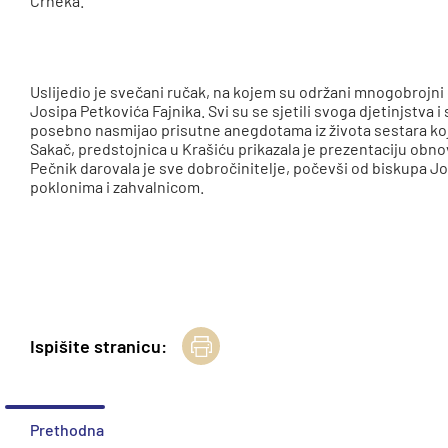
Crneka.
Uslijedio je svečani ručak, na kojem su održani mnogobrojni
Josipa Petkovića Fajnika. Svi su se sjetili svoga djetinjstva i
posebno nasmijao prisutne anegdotama iz života sestara koje s
Sakač, predstojnica u Krašiću prikazala je prezentaciju obn
Pečnik darovala je sve dobročinitelje, počevši od biskupa J
poklonima i zahvalnicom.
Ispišite stranicu:
Prethodna