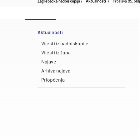
Zagrebačka nadbiskupija
Aktualnosti
Proslava 85. obl
Aktualnosti
Vijesti iz nadbiskupije
Vijesti iz župa
Najave
Arhiva najava
Priopćenja