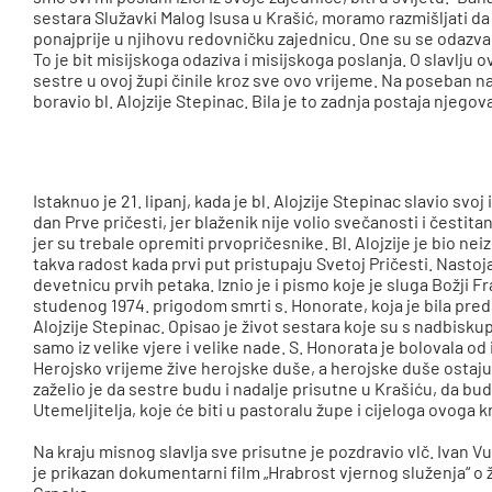
sestara Služavki Malog Isusa u Krašić, moramo razmišljati da
ponajprije u njihovu redovničku zajednicu. One su se odazva
To je bit misijskoga odaziva i misijskoga poslanja. O slavlju 
sestre u ovoj župi činile kroz sve ovo vrijeme. Na poseban 
boravio bl. Alojzije Stepinac. Bila je to zadnja postaja njegov
Istaknuo je 21. lipanj, kada je bl. Alojzije Stepinac slavio sv
dan Prve pričesti, jer blaženik nije volio svečanosti i čestit
jer su trebale opremiti prvopričesnike. Bl. Alojzije je bio ne
takva radost kada prvi put pristupaju Svetoj Pričesti. Nastoj
devetnicu prvih petaka. Iznio je i pismo koje je sluga Božji F
studenog 1974. prigodom smrti s. Honorate, koja je bila pred
Alojzije Stepinac. Opisao je život sestara koje su s nadbiskup
samo iz velike vjere i velike nade. S. Honorata je bolovala od 
Herojsko vrijeme žive herojske duše, a herojske duše ostaj
zaželio je da sestre budu i nadalje prisutne u Krašiću, da bu
Utemeljitelja, koje će biti u pastoralu župe i cijeloga ovoga k
Na kraju misnog slavlja sve prisutne je pozdravio vlč. Ivan 
je prikazan dokumentarni film „Hrabrost vjernog služenja“ o ži