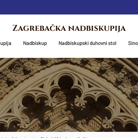
Zagrebačka nadbiskupija
upija
Nadbiskup
Nadbiskupski duhovni stol
Sin