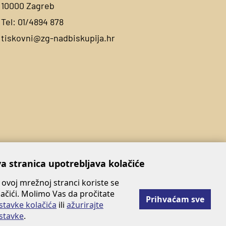
10000 Zagreb
Tel:
01/4894 878
tiskovni@zg-nadbiskupija.hr
a stranica upotrebljava kolačiće
 ovoj mrežnoj stranci koriste se
lačići. Molimo Vas da pročitate
Prihvaćam sve
stavke kolačića
ili
ažurirajte
stavke
.