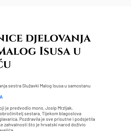
nice djelovanja
Malog Isusa u
ću
ovanja sestra Služavki Malog Isusa u samostanu
A
i je predvodio mons. Josip Mrzljak,
 dobročinitelj sestara. Tijekom blagoslova
lavarica. Pozdravila je sve prisutne i podsjetila
e zahvalnosti što je hrvatski narod doživio
avelića.