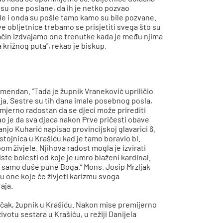
 su one poslane, da ih je netko pozvao
le i onda su pošle tamo kamo su bile pozvane.
ove obljetnice trebamo se prisjetiti svega što su
način izdvajamo one trenutke kada je među njima
a križnog puta", rekao je biskup.
oj imendan. "Tada je župnik Vraneković upriličio
anja. Sestre su tih dana imale posebnog posla,
izmjerno radostan da se djeci može prirediti
ao je da sva djeca nakon Prve pričesti obave
ranjo Kuharić napisao provincijskoj glavarici 6.
stojnica u Krašiću kad je tamo boravio bl.
om živjele. Njihova radost mogla je izvirati
iste bolesti od koje je umro blaženi kardinal.
u samo duše pune Boga.“ Mons. Josip Mrzljak
du one koje će živjeti karizmu svoga
raja.
Vučak, župnik u Krašiću. Nakon mise premijerno
votu sestara u Krašiću, u režiji Danijela