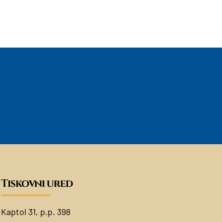
Tiskovni ured
Kaptol 31, p.p. 398