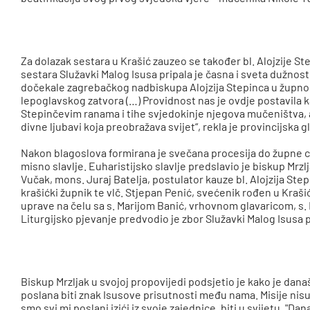
Za dolazak sestara u Krašić zauzeo se također bl. Alojzije St
sestara Služavki Malog Isusa pripala je časna i sveta dužnos
dočekale zagrebačkog nadbiskupa Alojzija Stepinca u župnom
lepoglavskog zatvora (…) Providnost nas je ovdje postavila
Stepinčevim ranama i tihe svjedokinje njegova mučeništva,
divne ljubavi koja preobražava svijet“, rekla je provincijska g
Nakon blagoslova formirana je svečana procesija do župne cr
misno slavlje. Euharistijsko slavlje predslavio je biskup Mrzl
Vučak, mons. Juraj Batelja, postulator kauze bl. Alojzija Stepi
krašićki župnik te vlč. Stjepan Penić, svećenik rođen u Kraši
uprave na čelu sa s. Marijom Banić, vrhovnom glavaricom, s. 
Liturgijsko pjevanje predvodio je zbor Služavki Malog Isusa 
Biskup Mrzljak u svojoj propovijedi podsjetio je kako je današ
poslana biti znak Isusove prisutnosti među nama. Misije ni
smo svi mi poslani izići iz svoje zajednice, biti u svijetu. "