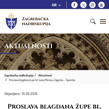
HR
Zagrebačka 
nadbiskupija
AKTUALNOSTI
Zagrebačka nadbiskupija
Aktualnosti
Proslava blagdana župe bl. Ivana Merza u Zagrebu – Špansko
Objavljeno: 10.05.2015.
Proslava blagdana župe bl.