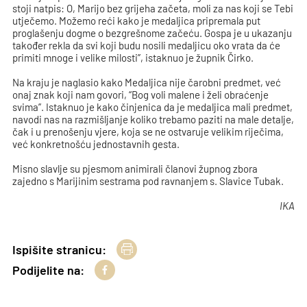
stoji natpis: O, Marijo bez grijeha začeta, moli za nas koji se Tebi
utječemo. Možemo reći kako je medaljica pripremala put
proglašenju dogme o bezgrešnome začeću. Gospa je u ukazanju
također rekla da svi koji budu nosili medaljicu oko vrata da će
primiti mnoge i velike milosti’’, istaknuo je župnik Čirko.
Na kraju je naglasio kako Medaljica nije čarobni predmet, već
onaj znak koji nam govori, ‘‘Bog voli malene i želi obraćenje
svima’’. Istaknuo je kako činjenica da je medaljica mali predmet,
navodi nas na razmišljanje koliko trebamo paziti na male detalje,
čak i u prenošenju vjere, koja se ne ostvaruje velikim riječima,
već konkretnošću jednostavnih gesta.
Misno slavlje su pjesmom animirali članovi župnog zbora
zajedno s Marijinim sestrama pod ravnanjem s. Slavice Tubak.
IKA
Ispišite stranicu:
Podijelite na: