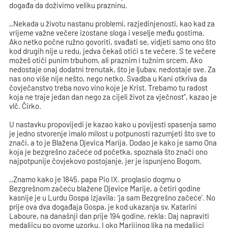
događa da doživimo veliku prazninu.
,,Nekada u životu nastanu problemi, razjedinjenosti, kao kad za
vrijeme važne večere izostane sloga i veselje među gostima.
Ako netko počne ružno govoriti, svađati se, vidjeti samo ono što
kod drugih nije u redu, jedva čekaš otići s te večere. S te večere
možeš otiči punim trbuhom, ali praznim i tužnim srcem. Ako
nedostaje onaj dodatni trenutak, što je ljubav, nedostaje sve. Za
nas ono više nije nešto, nego netko. Svadba u Kani otkriva da
čovječanstvo treba novo vino koje je Krist. Trebamo tu radost
koja ne traje jedan dan nego za cijeli život za vječnost’’, kazao je
vlč. Čirko.
U nastavku propovijedi je kazao kako u povijesti spasenja samo
je jedno stvorenje imalo milost u potpunosti razumjeti što sve to
znači, a to je Blažena Djevica Marija. Dodao je kako je samo Ona
koja je bezgrešno začeće od početka, spoznala što znači ono
najpotpunije čovjekovo postojanje, jer je ispunjeno Bogom.
,,Znamo kako je 1845. papa Pio IX. proglasio dogmu o
Bezgrešnom začeću blažene Djevice Marije, a četiri godine
kasnije je u Lurdu Gospa izjavila: ‘ja sam Bezgrešno začeće’. No
prije ova dva događaja Gospa, je kod ukazanja sv. Katarini
Laboure, na današnji dan prije 194 godine, rekla: Daj napraviti
medaljicu po ovome uzorku. I oko Marijinog lika na medaljici