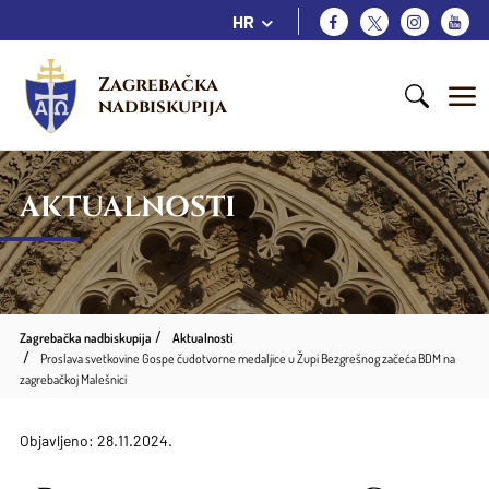
HR
Zagrebačka 
nadbiskupija
AKTUALNOSTI
Zagrebačka nadbiskupija
Aktualnosti
Proslava svetkovine Gospe čudotvorne medaljice u Župi Bezgrešnog začeća BDM na
zagrebačkoj Malešnici
Objavljeno: 28.11.2024.