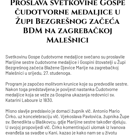
Proslava svetkovine Gospe
čudotvorne medaljice u
Župi Bezgrešnog začeća
BDM na zagrebačkoj
Malešnici
Svetkovinu Gospe čudotvorne medaljice svečano su proslavile
Marijine sestre čudotvorne medaljice i Gospini štovatelji u Župi
Bezgrešnog začeća Blažene Djevice Marije na zagrebačkoj
Malešnici u srijedu, 27. studenoga.
Program je započeo molitvom krunice koje su predvodile sestre.
Nakon toga predstavljena je povijest nastanka Čudotvorne
medaljice koja se veže za Gospina ukazanja redovnici sv.
Katarini Laboure iz 1830.
Misno slavlje predslavio je domaći župnik vlč. Antonio Mario
Čirko, uz koncelebraciju vlč. Vjekoslava Pavlovića, župnika Župe
sv. Benedikta u Blaškovcu, gdje Marijine sestre također djeluju.
U svojoj propovijedi vlč. Čirko komentirajući ulomak iz Ivanova
evanđelja sa svadbe u Kani, kazao je kako nam se u životu