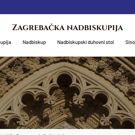
Zagrebačka nadbiskupija
upija
Nadbiskup
Nadbiskupski duhovni stol
Sin