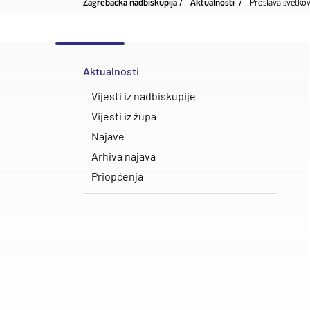
Zagrebačka nadbiskupija
Aktualnosti
Proslava svetkov
Aktualnosti
Vijesti iz nadbiskupije
Vijesti iz župa
Najave
Arhiva najava
Priopćenja