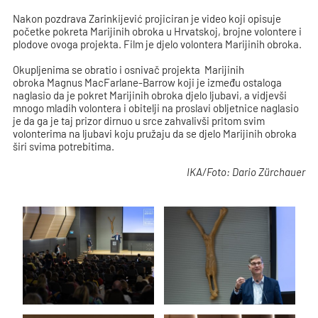
Nakon pozdrava Zarinkijević projiciran je video koji opisuje
početke pokreta Marijinih obroka u Hrvatskoj, brojne volontere i
plodove ovoga projekta. Film je djelo volontera Marijinih obroka.
Okupljenima se obratio i osnivač projekta Marijinih
obroka Magnus MacFarlane-Barrow koji je između ostaloga
naglasio da je pokret Marijinih obroka djelo ljubavi, a vidjevši
mnogo mladih volontera i obitelji na proslavi obljetnice naglasio
je da ga je taj prizor dirnuo u srce zahvalivši pritom svim
volonterima na ljubavi koju pružaju da se djelo Marijinih obroka
širi svima potrebitima.
IKA/Foto: Dario Zürchauer