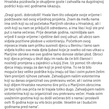
Hrvatska pozdravila je okupljene goste i zahvalila na dugotrajnoj
podršci koju već godinama iskazuju.
„Dragi gosti, dobrodošli! Hvala Vam što odvajate svoje vrijeme i
podržavate rad ovog vrijednog projekta. Znam da među nama
ima onih koji su od početaka Marijinih obroka u Hrvatskoj, ali i
onih koji su nam se priključili odnedavno, a ima Vas i koji ste prvi
put s nama večeras. Prije desetak godina, razmišljala sam
vrijedi li svoje vrijeme i vještine dati ovoj udruzi, ali ubrzo sam
vidjela pozitivne plodove u volontiranju. Početkom ovog
mjeseca imala sam priliku susresti djecu u Beninu i tamo sam
vidjela koliko sva mala djela ljubavi koje je svatko od nas utkao u
Marijine obroke sve ove godine tamo donose obilan plod. Obroci
koji djeca primaju u školi daju im nadu da će biti članovi i
nositelji promjena u zajednici u kojoj žive. Uz pomoć tih obroka
djeca imaju snagu za dan koji je pred njima. To ne bi bilo
moguće bez velike podrške koju imaju od Vas i ovim putem želim
Vam prenijeti njihove zahvale. Zahvaljujem našim volonterima
koji su danas organizirali ovu prekrasnu večer, ali i svima onim
koji diljem Hrvatske neumorno šire priču o Marijinim obrocima
jer bez njih ova priča ne bi trajala toliko dugo. Zahvaljujem našim
volonterima koji su organizirali ovu prekrasnu večer. Hvala svim
uvaženim gostima koji su došli večeras biti s nama i proslavili
ovih 15 godina koje su vrlo brzo prošle. Veselim se i budućim
godinama pred nama“.