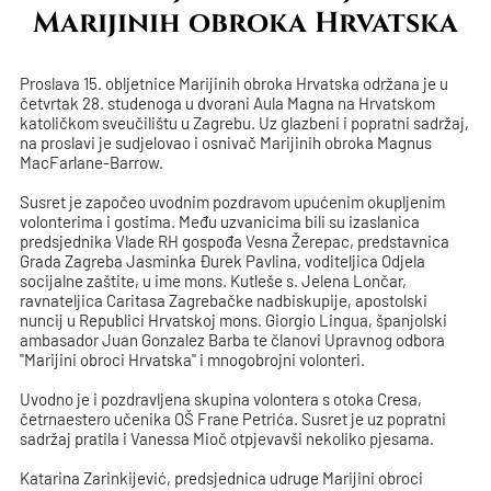
Marijinih obroka Hrvatska
Proslava 15. obljetnice Marijinih obroka Hrvatska održana je u
četvrtak 28. studenoga u dvorani Aula Magna na Hrvatskom
katoličkom sveučilištu u Zagrebu. Uz glazbeni i popratni sadržaj,
na proslavi je sudjelovao i osnivač Marijinih obroka Magnus
MacFarlane-Barrow.
Susret je započeo uvodnim pozdravom upućenim okupljenim
volonterima i gostima. Među uzvanicima bili su izaslanica
predsjednika Vlade RH gospođa Vesna Žerepac, predstavnica
Grada Zagreba Jasminka Đurek Pavlina, voditeljica Odjela
socijalne zaštite, u ime mons. Kutleše s. Jelena Lončar,
ravnateljica Caritasa Zagrebačke nadbiskupije, apostolski
nuncij u Republici Hrvatskoj mons. Giorgio Lingua, španjolski
ambasador Juan Gonzalez Barba te članovi Upravnog odbora
"Marijini obroci Hrvatska" i mnogobrojni volonteri.
Uvodno je i pozdravljena skupina volontera s otoka Cresa,
četrnaestero učenika OŠ Frane Petrića. Susret je uz popratni
sadržaj pratila i Vanessa Mioč otpjevavši nekoliko pjesama.
Katarina Zarinkijević, predsjednica udruge Marijini obroci