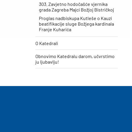
303. Zavjetno hodočašće vjernika
grada Zagreba Majci Božjoj Bistričkoj
Proglas nadbiskupa Kutleše o Kauzi
beatifikacije sluge Božjega kardinala
Franje Kuharića
O Katedrali
Obnovimo Katedralu darom, učvrstimo
ju ljubavlju!