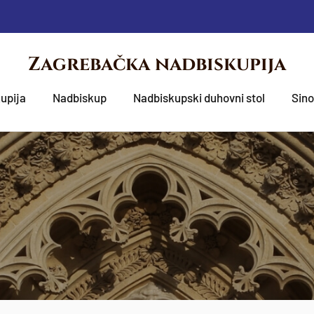
Zagrebačka nadbiskupija
upija
Nadbiskup
Nadbiskupski duhovni stol
Sin