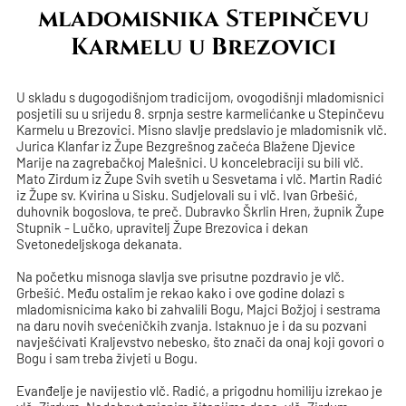
mladomisnika Stepinčevu
Karmelu u Brezovici
U skladu s dugogodišnjom tradicijom, ovogodišnji mladomisnici
posjetili su u srijedu 8. srpnja sestre karmelićanke u Stepinčevu
Karmelu u Brezovici. Misno slavlje predslavio je mladomisnik vlč.
Jurica Klanfar iz Župe Bezgrešnog začeća Blažene Djevice
Marije na zagrebačkoj Malešnici. U koncelebraciji su bili vlč.
Mato Zirdum iz Župe Svih svetih u Sesvetama i vlč. Martin Radić
iz Župe sv. Kvirina u Sisku. Sudjelovali su i vlč. Ivan Grbešić,
duhovnik bogoslova, te preč. Dubravko Škrlin Hren, župnik Župe
Stupnik - Lučko, upravitelj Župe Brezovica i dekan
Svetonedeljskoga dekanata.
Na početku misnoga slavlja sve prisutne pozdravio je vlč.
Grbešić. Među ostalim je rekao kako i ove godine dolazi s
mladomisnicima kako bi zahvalili Bogu, Majci Božjoj i sestrama
na daru novih svećeničkih zvanja. Istaknuo je i da su pozvani
navješćivati Kraljevstvo nebesko, što znači da onaj koji govori o
Bogu i sam treba živjeti u Bogu.
Evanđelje je navijestio vlč. Radić, a prigodnu homiliju izrekao je