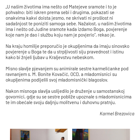
„U našim životima ima nešto od Matejeve sramote i to je
pohvalno: biti iskren prema sebi i drugima, pokazati se
onakvima kakvi doista jesmo, ne skrivati ni prošlost ni
sadašnjost te poniziti samoga sebe. Nažalost, u našim životima
ima i nešto od Judine sramote kada izdamo Boga, povjerenje
koje nam je dao i službu koju nam je povjerio“, rekao je.
Na kraju homilije preporučio je okupljenima da imaju sinovsko
povjerenje u Boga te da u strpljivosti siju pravednost i istinu
kako bi žnjeli ljubav u Kraljevstvu nebeskom.
Misno slavlje pjevanjem su animirale sestre karmelićanke pod
ravnanjem s. M. Bonite Kovačić, OCD, a mladomisnici su
okupljenima podijelili svoj mladomisnički blagoslov.
Nakon misnoga slavlja uslijedilo je druženje u samostanskoj
govornici, gdje su se sestre pobliže upoznale s mladomisnicima
te im obećale svoju daljnju molitvenu i duhovnu pratnju.
Karmel Brezovica