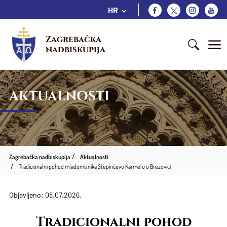
HR
Zagrebačka 
nadbiskupija
AKTUALNOSTI
Zagrebačka nadbiskupija
Aktualnosti
Tradicionalni pohod mladomisnika Stepinčevu Karmelu u Brezovici
Objavljeno: 08.07.2026.
Tradicionalni pohod