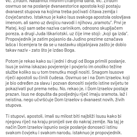
vlč. Zirdum. Nadahnut misnim čitanjima dana, vlč. Zirdum
osvrnuo se na poslanje dvanaestorice apostola koji postaju
dvanaest stupova na kojima treba počivati čitava zemlja i
čovječanstvo. Istaknuo je kako Isus svakoga apostola oslovljava
imenom, ali samo uz dvojicu navodi i njihovu „sramotu“. Prvi je
Matej, koji sam sebe naziva carinikom, odnosno skupljačem
poreza, a drugi Juda Iškariotski, uz čije ime stoji: „koji ga izda“.
Propovjednik je zatim pojasnio da Judino prezime označava
lašca i licemjera te da se u nastavku objašnjava zašto je dobio
takav naziv - zato što je izdao Boga.
Potom je rekao kako su i jedni i drugi od Boga primili poslanje.
Isus je svima iskazao povjerenje i povjerio im onoliko težine
službe koliko su u tom trenutku mogli nositi. Snagom Isusove
riječi apostoli su činili čudesa. Osvrnuo se i na Dom Izraelov, koji
je bio određen za slavu i pozvan donositi svjetlo istine svijetu te
pokazivati put prema nebu. No, rekao je, i Dom Izraelov postaje
prazan. Isus ne dopušta da posljednju riječ imaju sramota, laž i
neistina, nego učvršćuje Dom Izraelov s dvanaest novih, živih
stupova.
Ti stupovi, apostoli, imali su milost biti najbliži Isusu kako bi
njegovu riječ na kraju pronijeli sve do nakraj zemlje. Na taj je
način Dom Izraelov ispunio svoje poslanje donoseći istinu
svakom čovjeku i svakom narodu, istaknuo je propovjednik.