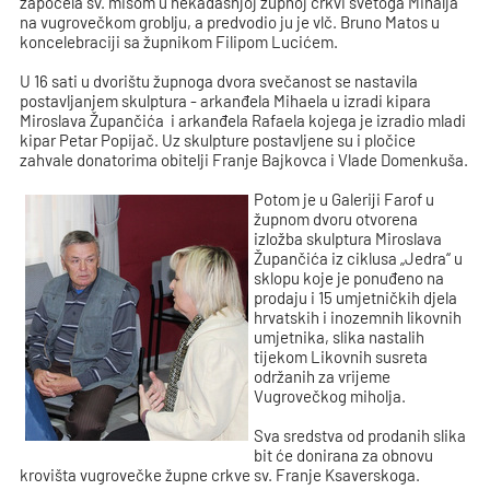
započela sv. misom u nekadašnjoj župnoj crkvi svetoga Mihalja
na vugrovečkom groblju, a predvodio ju je vlč. Bruno Matos u
koncelebraciji sa župnikom Filipom Lucićem.
U 16 sati u dvorištu župnoga dvora svečanost se nastavila
postavljanjem skulptura - arkanđela Mihaela u izradi kipara
Miroslava Župančića i arkanđela Rafaela kojega je izradio mladi
kipar Petar Popijač. Uz skulpture postavljene su i pločice
zahvale donatorima obitelji Franje Bajkovca i Vlade Domenkuša.
Potom je u Galeriji Farof u
župnom dvoru otvorena
izložba skulptura Miroslava
Župančića iz ciklusa „Jedra“ u
sklopu koje je ponuđeno na
prodaju i 15 umjetničkih djela
hrvatskih i inozemnih likovnih
umjetnika, slika nastalih
tijekom Likovnih susreta
održanih za vrijeme
Vugrovečkog miholja.
Sva sredstva od prodanih slika
bit će donirana za obnovu
krovišta vugrovečke župne crkve sv. Franje Ksaverskoga.