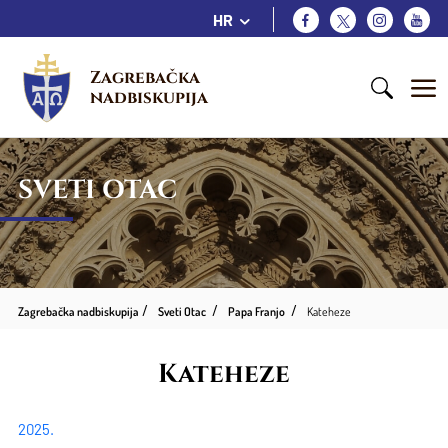
HR
Zagrebačka 
nadbiskupija
SVETI OTAC
Zagrebačka nadbiskupija
Sveti Otac
Papa Franjo
Kateheze
Kateheze
2025.