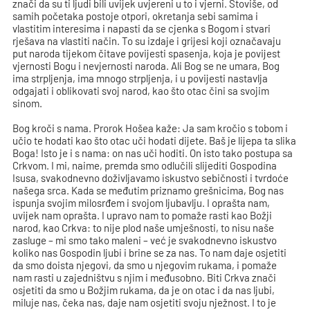
znači da su ti ljudi bili uvijek uvjereni u to i vjerni. Štoviše, od
samih početaka postoje otpori, okretanja sebi samima i
vlastitim interesima i napasti da se cjenka s Bogom i stvari
rješava na vlastiti način. To su izdaje i grijesi koji označavaju
put naroda tijekom čitave povijesti spasenja, koja je povijest
vjernosti Bogu i nevjernosti naroda. Ali Bog se ne umara, Bog
ima strpljenja, ima mnogo strpljenja, i u povijesti nastavlja
odgajati i oblikovati svoj narod, kao što otac čini sa svojim
sinom.
Bog kroči s nama. Prorok Hošea kaže: Ja sam kročio s tobom i
učio te hodati kao što otac uči hodati dijete. Baš je lijepa ta slika
Boga! Isto je i s nama: on nas uči hoditi. On isto tako postupa sa
Crkvom. I mi, naime, premda smo odlučili slijediti Gospodina
Isusa, svakodnevno doživljavamo iskustvo sebičnosti i tvrdoće
našega srca. Kada se međutim priznamo grešnicima, Bog nas
ispunja svojim milosrđem i svojom ljubavlju. I oprašta nam,
uvijek nam oprašta. I upravo nam to pomaže rasti kao Božji
narod, kao Crkva: to nije plod naše umješnosti, to nisu naše
zasluge – mi smo tako maleni – već je svakodnevno iskustvo
koliko nas Gospodin ljubi i brine se za nas. To nam daje osjetiti
da smo doista njegovi, da smo u njegovim rukama, i pomaže
nam rasti u zajedništvu s njim i međusobno. Biti Crkva znači
osjetiti da smo u Božjim rukama, da je on otac i da nas ljubi,
miluje nas, čeka nas, daje nam osjetiti svoju nježnost. I to je