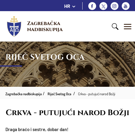
HR
Zagrebačka 
nadbiskupija
RIJEČ SVETOG OCA
Zagrebačka nadbiskupija
Riječ Svetog Oca
Crkva - putujući narod Božji
Crkva - putujući narod Božji
Draga braćo i sestre, dobar dan!