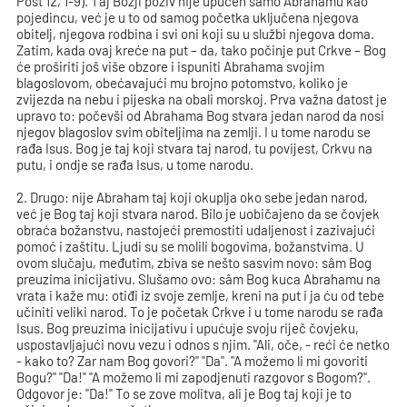
Post 12, 1-9). Taj Božji poziv nije upućen samo Abrahamu kao
pojedincu, već je u to od samog početka uključena njegova
obitelj, njegova rodbina i svi oni koji su u službi njegova doma.
Zatim, kada ovaj kreće na put – da, tako počinje put Crkve – Bog
će proširiti još više obzore i ispuniti Abrahama svojim
blagoslovom, obećavajući mu brojno potomstvo, koliko je
zvijezda na nebu i pijeska na obali morskoj. Prva važna datost je
upravo to: počevši od Abrahama Bog stvara jedan narod da nosi
njegov blagoslov svim obiteljima na zemlji. I u tome narodu se
rađa Isus. Bog je taj koji stvara taj narod, tu povijest, Crkvu na
putu, i ondje se rađa Isus, u tome narodu.
2. Drugo: nije Abraham taj koji okuplja oko sebe jedan narod,
već je Bog taj koji stvara narod. Bilo je uobičajeno da se čovjek
obraća božanstvu, nastojeći premostiti udaljenost i zazivajući
pomoć i zaštitu. Ljudi su se molili bogovima, božanstvima. U
ovom slučaju, međutim, zbiva se nešto sasvim novo: sâm Bog
preuzima inicijativu. Slušamo ovo: sâm Bog kuca Abrahamu na
vrata i kaže mu: otiđi iz svoje zemlje, kreni na put i ja ću od tebe
učiniti veliki narod. To je početak Crkve i u tome narodu se rađa
Isus. Bog preuzima inicijativu i upućuje svoju riječ čovjeku,
uspostavljajući novu vezu i odnos s njim. "Ali, oče, - reći će netko
- kako to? Zar nam Bog govori?" "Da". "A možemo li mi govoriti
Bogu?" "Da!" "A možemo li mi zapodjenuti razgovor s Bogom?".
Odgovor je: "Da!" To se zove molitva, ali je Bog taj koji je to