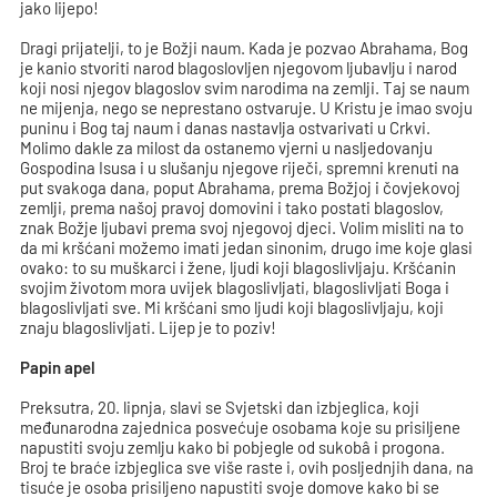
jako lijepo!
Dragi prijatelji, to je Božji naum. Kada je pozvao Abrahama, Bog
je kanio stvoriti narod blagoslovljen njegovom ljubavlju i narod
koji nosi njegov blagoslov svim narodima na zemlji. Taj se naum
ne mijenja, nego se neprestano ostvaruje. U Kristu je imao svoju
puninu i Bog taj naum i danas nastavlja ostvarivati u Crkvi.
Molimo dakle za milost da ostanemo vjerni u nasljedovanju
Gospodina Isusa i u slušanju njegove riječi, spremni krenuti na
put svakoga dana, poput Abrahama, prema Božjoj i čovjekovoj
zemlji, prema našoj pravoj domovini i tako postati blagoslov,
znak Božje ljubavi prema svoj njegovoj djeci. Volim misliti na to
da mi kršćani možemo imati jedan sinonim, drugo ime koje glasi
ovako: to su muškarci i žene, ljudi koji blagoslivljaju. Kršćanin
svojim životom mora uvijek blagoslivljati, blagoslivljati Boga i
blagoslivljati sve. Mi kršćani smo ljudi koji blagoslivljaju, koji
znaju blagoslivljati. Lijep je to poziv!
Papin apel
Preksutra, 20. lipnja, slavi se Svjetski dan izbjeglica, koji
međunarodna zajednica posvećuje osobama koje su prisiljene
napustiti svoju zemlju kako bi pobjegle od sukobâ i progona.
Broj te braće izbjeglica sve više raste i, ovih posljednjih dana, na
tisuće je osoba prisiljeno napustiti svoje domove kako bi se