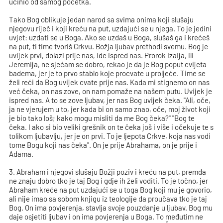
učinio od samog početka.
Tako Bog oblikuje jedan narod sa svima onima koji slušaju
njegovu riječ i koji kreću na put, uzdajući se u njega. To je jedini
uvjet: uzdati se u Boga. Ako se uzdaš u Boga, slušaš ga i krećeš
na put, ti time tvoriš Crkvu. Božja ljubav prethodi svemu. Bog je
uvijek prvi, dolazi prije nas, ide ispred nas. Prorok Izaija, ili
Jeremija, ne sjećam se dobro, rekao je da je Bog poput cvijeta
badema, jer je to prvo stablo koje procvate u proljeće. Time se
želi reći da Bog uvijek cvate prije nas. Kada mi stignemo on nas
već čeka, on nas zove, on nam pomaže na našem putu. Uvijek je
ispred nas. A to se zove ljubav, jer nas Bog uvijek čeka. "Ali, oče,
ja ne vjerujem u to, jer kada bi on samo znao, oče, moj život koji
je bio tako loš; kako mogu misliti da me Bog čeka?" "Bog te
čeka. I ako si bio veliki grešnik on te čeka još i više i očekuje te s
tolikom ljubavlju, jer je on prvi. To je ljepota Crkve, koja nas vodi
tome Bogu koji nas čeka". On je prije Abrahama, on je prije i
Adama.
3. Abraham i njegovi slušaju Božji poziv i kreću na put, premda
ne znaju dobro tko je taj Bog i gdje ih želi voditi. To je točno, jer
Abraham kreće na put uzdajući se u toga Bog koji mu je govorio,
ali nije imao sa sobom knjigu iz teologije da proučava tko je taj
Bog. On ima povjerenja, stavlja svoje pouzdanje u ljubav. Bog mu
daje osjetiti ljubav i on ima povjerenja u Boga. To međutim ne