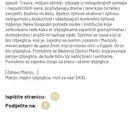
spasili. Tisuće, milijuni obitelji, izbjegle iz mnogobrojnih zemalja
i najrazličitijih vjera, proživljavaju drame i rane koje će teško
zacijeliti. Budimo im blizu, dijeleći njihove strahove i njihovu
nesigurnost u budućnost i ublažavajući konkretno njihova
trpljenja. Neka Gospodin pomaže osobe i institucije koje
velikodušno rade kako bi izbjeglicama zajamčili gostoprimstvo i
dostojanstvo i pružili im razloge nade. Sjetimo se Isusa koji je
bio izbjeglica, koji je, zajedno sa svetim Josipom i Marijom,
morao pobjeći da spasi život, koji je morao otići u Egipat. On je
bio izbjeglica. Pomolimo se Blaženoj Djevici Mariji, koja poznaje
patnje izbjeglica, da bude blizu toj našoj braći i sestrama.
Pomolimo se zajedno Gospi za braću i sestre izbjeglice.
[Zdravo Marijo...]
Marijo, majko izbjeglica, moli za nas! (IKA)
Ispišite stranicu:
Podijelite na: