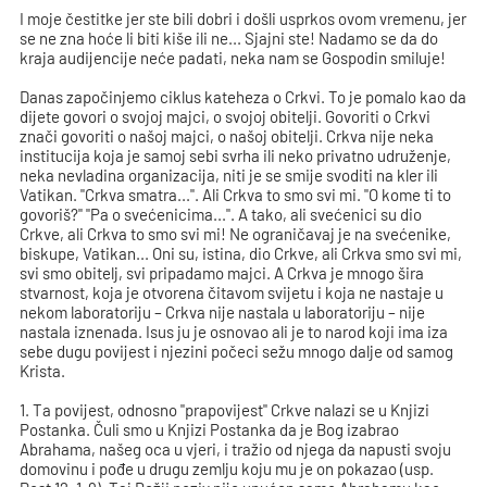
I moje čestitke jer ste bili dobri i došli usprkos ovom vremenu, jer
se ne zna hoće li biti kiše ili ne... Sjajni ste! Nadamo se da do
kraja audijencije neće padati, neka nam se Gospodin smiluje!
Danas započinjemo ciklus kateheza o Crkvi. To je pomalo kao da
dijete govori o svojoj majci, o svojoj obitelji. Govoriti o Crkvi
znači govoriti o našoj majci, o našoj obitelji. Crkva nije neka
institucija koja je samoj sebi svrha ili neko privatno udruženje,
neka nevladina organizacija, niti je se smije svoditi na kler ili
Vatikan. "Crkva smatra...". Ali Crkva to smo svi mi. "O kome ti to
govoriš?" "Pa o svećenicima...". A tako, ali svećenici su dio
Crkve, ali Crkva to smo svi mi! Ne ograničavaj je na svećenike,
biskupe, Vatikan... Oni su, istina, dio Crkve, ali Crkva smo svi mi,
svi smo obitelj, svi pripadamo majci. A Crkva je mnogo šira
stvarnost, koja je otvorena čitavom svijetu i koja ne nastaje u
nekom laboratoriju – Crkva nije nastala u laboratoriju – nije
nastala iznenada. Isus ju je osnovao ali je to narod koji ima iza
sebe dugu povijest i njezini počeci sežu mnogo dalje od samog
Krista.
1. Ta povijest, odnosno "prapovijest" Crkve nalazi se u Knjizi
Postanka. Čuli smo u Knjizi Postanka da je Bog izabrao
Abrahama, našeg oca u vjeri, i tražio od njega da napusti svoju
domovinu i pođe u drugu zemlju koju mu je on pokazao (usp.