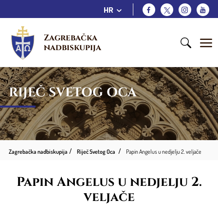
HR
Zagrebačka 
nadbiskupija
RIJEČ SVETOG OCA
Zagrebačka nadbiskupija
Riječ Svetog Oca
Papin Angelus u nedjelju 2. veljače
Papin Angelus u nedjelju 2.
veljače