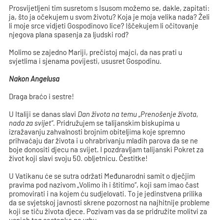
Prosvijetljeni tim susretom s Isusom možemo se, dakle, zapitati:
ja, što ja očekujem u svom životu? Koja je moja velika nada? Želi
li moje srce vidjeti Gospodinovo lice? Iščekujem li očitovanje
njegova plana spasenja za ljudski rod?
Molimo se zajedno Mariji, prečistoj majci, da nas prati u
svjetlima i sjenama povijesti, ususret Gospodinu.
Nakon Angelusa
Draga braćo i sestre!
U Italiji se danas slavi
Dan života na temu „Prenošenje života,
nada za svijet“.
Pridružujem se talijanskim biskupima u
izražavanju zahvalnosti brojnim obiteljima koje spremno
prihvaćaju dar života i u ohrabrivanju mladih parova da se ne
boje donositi djecu na svijet. I pozdravljam talijanski Pokret za
život koji slavi svoju 50. obljetnicu. Čestitke!
U Vatikanu će se sutra održati Međunarodni samit o dječjim
pravima pod nazivom „Volimo ih i štitimo“, koji sam imao čast
promovirati i na kojem ću sudjelovati. To je jedinstvena prilika
da se svjetskoj javnosti skrene pozornost na najhitnije probleme
koji se tiču života djece. Pozivam vas da se pridružite molitvi za