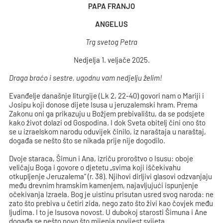
PAPA FRANJO
ANGELUS
Trg svetog Petra
Nedjelja 1. veljače 2025.
Draga braćo i sestre, ugodnu vam nedjelju želim!
Evanđelje današnje liturgije (Lk 2, 22-40) govori nam o Mariji i
Josipu koji donose dijete Isusa u jeruzalemski hram. Prema
Zakonu oni ga prikazuju u Božjem prebivalištu, da se podsjete
kako život dolazi od Gospodina. I dok Sveta obitelj čini ono što
se u izraelskom narodu oduvijek činilo, iz naraštaja u naraštaj,
događa se nešto što se nikada prije nije dogodilo.
Dvoje staraca, Šimun i Ana, izriču proroštvo o Isusu: oboje
veličaju Boga i govore o djetetu „svima koji iščekivahu
otkupljenje Jeruzalema“ (r. 38). Njihovi dirljivi glasovi odzvanjaju
među drevnim hramskim kamenjem, najavljujući ispunjenje
očekivanja Izraela. Bog je uistinu prisutan usred svog naroda: ne
zato što prebiva u četiri zida, nego zato što živi kao čovjek među
ljudima. I to je Isusova novost. U dubokoj starosti Šimuna i Ane
događa se nešto novo što mijenja povijest svijeta.