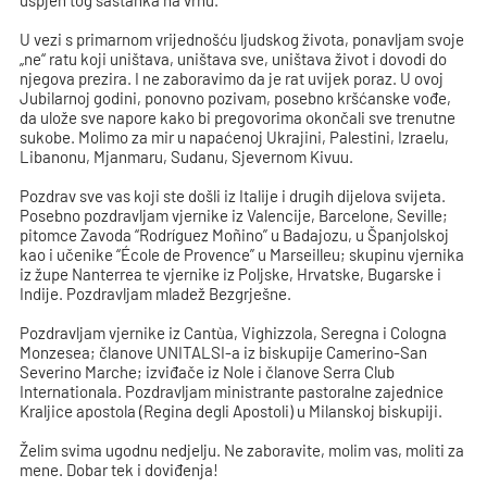
uspjeh tog sastanka na vrhu.
U vezi s primarnom vrijednošću ljudskog života, ponavljam svoje
„ne“ ratu koji uništava, uništava sve, uništava život i dovodi do
njegova prezira. I ne zaboravimo da je rat uvijek poraz. U ovoj
Jubilarnoj godini, ponovno pozivam, posebno kršćanske vođe,
da ulože sve napore kako bi pregovorima okončali sve trenutne
sukobe. Molimo za mir u napaćenoj Ukrajini, Palestini, Izraelu,
Libanonu, Mjanmaru, Sudanu, Sjevernom Kivuu.
Pozdrav sve vas koji ste došli iz Italije i drugih dijelova svijeta.
Posebno pozdravljam vjernike iz Valencije, Barcelone, Seville;
pitomce Zavoda “Rodríguez Moñino” u Badajozu, u Španjolskoj
kao i učenike “École de Provence” u Marseilleu; skupinu vjernika
iz župe Nanterrea te vjernike iz Poljske, Hrvatske, Bugarske i
Indije. Pozdravljam mladež Bezgrješne.
Pozdravljam vjernike iz Cantùa, Vighizzola, Seregna i Cologna
Monzesea; članove UNITALSI-a iz biskupije Camerino-San
Severino Marche; izviđače iz Nole i članove Serra Club
Internationala. Pozdravljam ministrante pastoralne zajednice
Kraljice apostola (Regina degli Apostoli) u Milanskoj biskupiji.
Želim svima ugodnu nedjelju. Ne zaboravite, molim vas, moliti za
mene. Dobar tek i doviđenja!