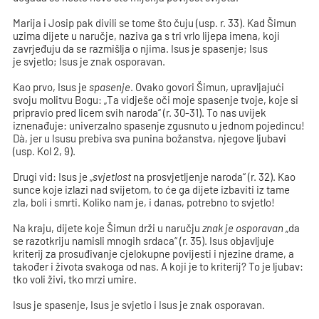
Marija i Josip pak divili se tome što čuju (usp. r. 33). Kad Šimun
uzima dijete u naručje, naziva ga s tri vrlo lijepa imena, koji
zavrjeđuju da se razmišlja o njima. Isus je spasenje; Isus
je svjetlo; Isus je znak osporavan.
Kao prvo, Isus je
spasenje
. Ovako govori Šimun, upravljajući
svoju molitvu Bogu: „Ta vidješe oči moje spasenje tvoje, koje si
pripravio pred licem svih naroda“ (r. 30-31). To nas uvijek
iznenađuje: univerzalno spasenje zgusnuto u jednom pojedincu!
Dà, jer u Isusu prebiva sva punina božanstva, njegove ljubavi
(usp. Kol 2, 9).
Drugi vid: Isus je „
svjetlost
na prosvjetljenje naroda“ (r. 32). Kao
sunce koje izlazi nad svijetom, to će ga dijete izbaviti iz tame
zla, boli i smrti. Koliko nam je, i danas, potrebno to svjetlo!
Na kraju, dijete koje Šimun drži u naručju
znak je osporavan
„da
se razotkriju namisli mnogih srdaca“ (r. 35). Isus objavljuje
kriterij za prosuđivanje cjelokupne povijesti i njezine drame, a
također i života svakoga od nas. A koji je to kriterij? To je ljubav:
tko voli živi, tko mrzi umire.
Isus je spasenje, Isus je svjetlo i Isus je znak osporavan.