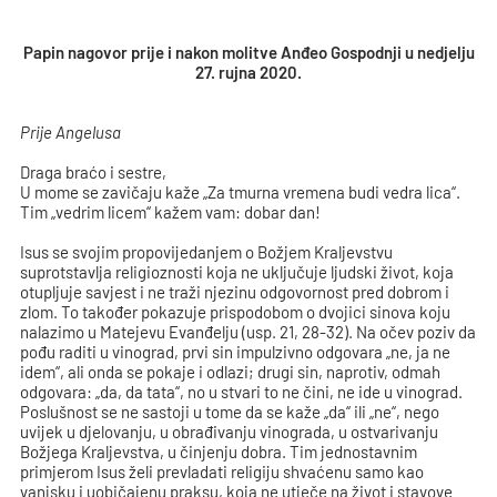
Papin nagovor prije i nakon molitve Anđeo Gospodnji u nedjelju
27. rujna 2020.
Prije Angelusa
Draga braćo i sestre,
U mome se zavičaju kaže „Za tmurna vremena budi vedra lica“.
Tim „vedrim licem“ kažem vam: dobar dan!
Isus se svojim propovijedanjem o Božjem Kraljevstvu
suprotstavlja religioznosti koja ne uključuje ljudski život, koja
otupljuje savjest i ne traži njezinu odgovornost pred dobrom i
zlom. To također pokazuje prispodobom o dvojici sinova koju
nalazimo u Matejevu Evanđelju (usp. 21, 28-32). Na očev poziv da
pođu raditi u vinograd, prvi sin impulzivno odgovara „ne, ja ne
idem“, ali onda se pokaje i odlazi; drugi sin, naprotiv, odmah
odgovara: „da, da tata“, no u stvari to ne čini, ne ide u vinograd.
Poslušnost se ne sastoji u tome da se kaže „da“ ili „ne“, nego
uvijek u djelovanju, u obrađivanju vinograda, u ostvarivanju
Božjega Kraljevstva, u činjenju dobra. Tim jednostavnim
primjerom Isus želi prevladati religiju shvaćenu samo kao
vanjsku i uobičajenu praksu, koja ne utječe na život i stavove