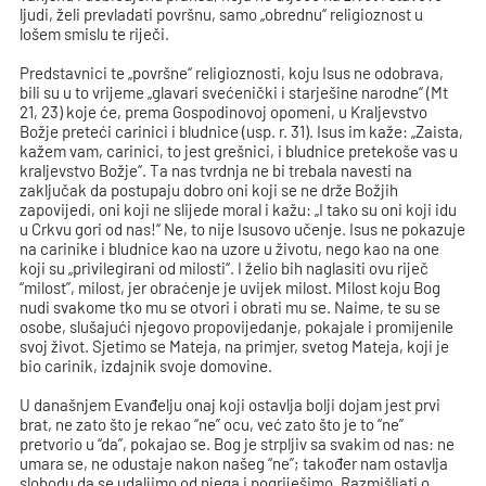
ljudi, želi prevladati površnu, samo „obrednu“ religioznost u
lošem smislu te riječi.
Predstavnici te „površne“ religioznosti, koju Isus ne odobrava,
bili su u to vrijeme „glavari svećenički i starješine narodne“ (Mt
21, 23) koje će, prema Gospodinovoj opomeni, u Kraljevstvo
Božje preteći carinici i bludnice (usp. r. 31). Isus im kaže: „Zaista,
kažem vam, carinici, to jest grešnici, i bludnice pretekoše vas u
kraljevstvo Božje“. Ta nas tvrdnja ne bi trebala navesti na
zaključak da postupaju dobro oni koji se ne drže Božjih
zapovijedi, oni koji ne slijede moral i kažu: „I tako su oni koji idu
u Crkvu gori od nas!“ Ne, to nije Isusovo učenje. Isus ne pokazuje
na carinike i bludnice kao na uzore u životu, nego kao na one
koji su „privilegirani od milosti“. I želio bih naglasiti ovu riječ
“milost”, milost, jer obraćenje je uvijek milost. Milost koju Bog
nudi svakome tko mu se otvori i obrati mu se. Naime, te su se
osobe, slušajući njegovo propovijedanje, pokajale i promijenile
svoj život. Sjetimo se Mateja, na primjer, svetog Mateja, koji je
bio carinik, izdajnik svoje domovine.
U današnjem Evanđelju onaj koji ostavlja bolji dojam jest prvi
brat, ne zato što je rekao “ne” ocu, već zato što je to “ne”
pretvorio u “da”, pokajao se. Bog je strpljiv sa svakim od nas: ne
umara se, ne odustaje nakon našeg “ne”; također nam ostavlja
slobodu da se udaljimo od njega i pogriješimo. Razmišljati o