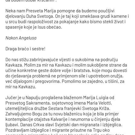
Neka nam Presveta Marija pomogne da budemo poučljivi
djelovanju Duha Svetoga. On je taj koji smekšava grudi kamene i
u srcu budi raspoloživost za pokajanje kako bismo stekli život i
spasenje koje je Isus obećao.
Nakon Angelusa
Draga braćo i sestre!
Do nas stižu zabrinjavajuće vijesti o sukobima na području
Kavkaza. Molim za mir na Kavkazu i molim sukobljene strane da
učine konkretne geste dobre volje i bratstva, koje mogu dovesti
do rješavanja problemâ ne primjenom sile i upotrebom oružja,
već dijalogom i pregovorima. Pomolimo se zajedno, u tišini, za
mir na Kavkazu.
Jučer je u Napulju proglašena blaženom Marija Luigia od
Presvetog Sakramenta, svjetovnog imena Maria Velotti,
utemeljiteljica družbe Sestara franjevki Svetoga Križa.
Zahvaljujemo Bogu za tu novu blaženicu koja je bila primjer
kontemplacije otajstva Kalvarije i neumorna u činjenju djela
ljubavi. Danas Crkva slavi Svjetski dan migranata i izbjeglica.
Pozdravljam izbjeglice i migrante prisutne na Trgu oko