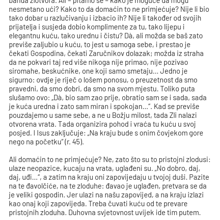
banda zlotvora. Ali – pitamo se – kako je moguće da mogu
nesmetano ući? Kako to da domaćin to ne primjećuje? Nije li bio
tako dobar u razlučivanju i izbacio ih? Nije li također od svojih
prijatelja i susjeda dobio komplimente za tu, tako lijepu i
elegantnu kuću, tako urednu i čistu? Dà, ali možda se baš zato
previše zaljubio u kuću, to jest u samoga sebe, i prestao je
čekati Gospodina, čekati Zaručnikov dolazak; možda iz straha
da ne pokvari taj red više nikoga nije primao, nije pozivao
siromahe, beskućnike, one koji samo smetaju… Jedno je
sigurno: ovdje je riječ o lošem ponosu, o preuzetnost da smo
pravedni, da smo dobri, da smo na svom mjestu. Toliko puta
slušamo ovo: „Dà, bio sam zao prije, obratio sam se i sada, sada
je kuća uredna i zato sam miran i spokojan…“. Kad se previše
pouzdajemo u same sebe, a ne u Božju milost, tada Zli nalazi
otvorena vrata. Tada organizira pohod i vraća tu kuću u svoj
posjed. I Isus zaključuje: „Na kraju bude s onim čovjekom gore
nego na početku“ (r. 45).
Ali domaćin to ne primjećuje? Ne, zato što su to pristojni zlodusi:
ulaze neopazice, kucaju na vrata, uglađeni su. „No dobro, daj,
daj, uđi…“, a zatim na kraju oni zapovijedaju u tvojoj duši. Pazite
na te đavolčiće, na te zloduhe: đavao je uglađen, pretvara se da
je veliki gospodin. Jer ulazi na našu zapovijed, a na kraju izlazi
kao onaj koji zapovijeda. Treba čuvati kuću od te prevare
pristojnih zloduha. Duhovna svjetovnost uvijek ide tim putem.