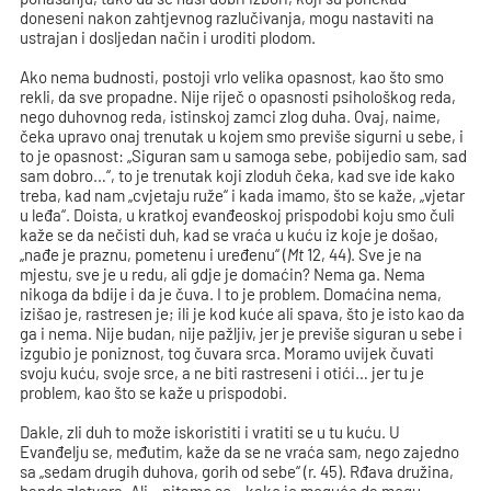
doneseni nakon zahtjevnog razlučivanja, mogu nastaviti na
ustrajan i dosljedan način i uroditi plodom.
Ako nema budnosti, postoji vrlo velika opasnost, kao što smo
rekli, da sve propadne. Nije riječ o opasnosti psihološkog reda,
nego duhovnog reda, istinskoj zamci zlog duha. Ovaj, naime,
čeka upravo onaj trenutak u kojem smo previše sigurni u sebe, i
to je opasnost: „Siguran sam u samoga sebe, pobijedio sam, sad
sam dobro…“, to je trenutak koji zloduh čeka, kad sve ide kako
treba, kad nam „cvjetaju ruže“ i kada imamo, što se kaže, „vjetar
u leđa“. Doista, u kratkoj evanđeoskoj prispodobi koju smo čuli
kaže se da nečisti duh, kad se vraća u kuću iz koje je došao,
„nađe je praznu, pometenu i uređenu“ (
Mt
12, 44). Sve je na
mjestu, sve je u redu, ali gdje je domaćin? Nema ga. Nema
nikoga da bdije i da je čuva. I to je problem. Domaćina nema,
izišao je, rastresen je; ili je kod kuće ali spava, što je isto kao da
ga i nema. Nije budan, nije pažljiv, jer je previše siguran u sebe i
izgubio je poniznost, tog čuvara srca. Moramo uvijek čuvati
svoju kuću, svoje srce, a ne biti rastreseni i otići… jer tu je
problem, kao što se kaže u prispodobi.
Dakle, zli duh to može iskoristiti i vratiti se u tu kuću. U
Evanđelju se, međutim, kaže da se ne vraća sam, nego zajedno
sa „sedam drugih duhova, gorih od sebe“ (r. 45). Rđava družina,