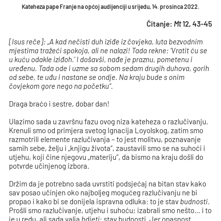
Kateheza pape Franje na općoj audijenciji u srijedu, 14. prosinca 2022.
Čitanje:
Mt
12, 43-45
[Isus reče]: „A kad nečisti duh iziđe iz čovjeka, luta bezvodnim
mjestima tražeći spokoja, ali ne nalazi! Tada rekne: ‘Vratit ću se
u kuću odakle iziđoh.’ I došavši, nađe je praznu, pometenu i
uređenu. Tada ode i uzme sa sobom sedam drugih duhova, gorih
od sebe, te uđu i nastane se ondje. Na kraju bude s onim
čovjekom gore nego na početku“.
Draga braćo i sestre, dobar dan!
Ulazimo sada u završnu fazu ovog niza kateheza o razlučivanju.
Krenuli smo od primjera svetog Ignacija Loyolskog, zatim smo
razmotrili elemente razlučivanja – to jest molitvu, poznavanje
samih sebe, želju i „knjigu života“, zaustavili smo se na suhoći i
utjehu, koji čine njegovu „materiju“, da bismo na kraju došli do
potvrde učinjenog izbora.
Držim da je potrebno sada uvrstiti podsjećaj na bitan stav kako
sav posao učinjen oko najboljeg mogućeg razlučivanju ne bi
propao i kako bi se donijela ispravna odluka: to je stav
budnosti
.
Prošli smo razlučivanje, utjehu i suhoću; izabrali smo nešto… i to
je u redu, ali sada valja
bdjeti
: stav budnosti. Jer opasnost