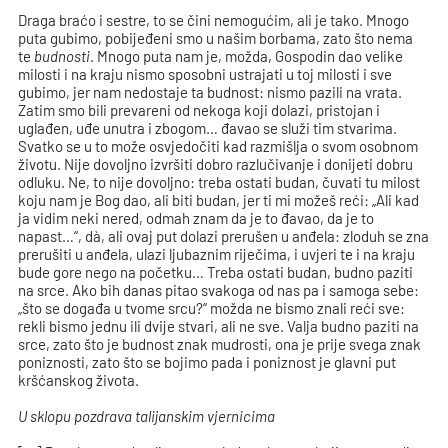
Draga braćo i sestre, to se čini nemogućim, ali je tako. Mnogo
puta gubimo, pobijeđeni smo u našim borbama, zato što nema
te
budnosti
. Mnogo puta nam je, možda, Gospodin dao velike
milosti i na kraju nismo sposobni ustrajati u toj milosti i sve
gubimo, jer nam nedostaje ta budnost: nismo pazili na vrata.
Zatim smo bili prevareni od nekoga koji dolazi, pristojan i
uglađen, uđe unutra i zbogom… đavao se služi tim stvarima.
Svatko se u to može osvjedočiti kad razmišlja o svom osobnom
životu. Nije dovoljno izvršiti dobro razlučivanje i donijeti dobru
odluku. Ne, to nije dovoljno: treba ostati budan, čuvati tu milost
koju nam je Bog dao, ali biti budan, jer ti mi možeš reći: „Ali kad
ja vidim neki nered, odmah znam da je to đavao, da je to
napast…“, dà, ali ovaj put dolazi prerušen u anđela: zloduh se zna
prerušiti u anđela, ulazi ljubaznim riječima, i uvjeri te i na kraju
bude gore nego na početku… Treba ostati budan, budno paziti
na srce. Ako bih danas pitao svakoga od nas pa i samoga sebe:
„što se događa u tvome srcu?“ možda ne bismo znali reći sve:
rekli bismo jednu ili dvije stvari, ali ne sve. Valja budno paziti na
srce, zato što je budnost znak mudrosti, ona je prije svega znak
poniznosti, zato što se bojimo pada i poniznost je glavni put
kršćanskog života.
U sklopu pozdrava talijanskim vjernicima