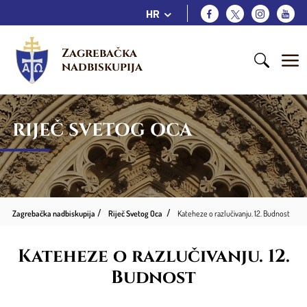
HR
Zagrebačka 
nadbiskupija
RIJEČ SVETOG OCA
Zagrebačka nadbiskupija
Riječ Svetog Oca
Kateheze o razlučivanju. 12. Budnost
Kateheze o razlučivanju. 12.
Budnost