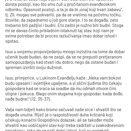
doista postoji, kao što smo čuli u pročitanom evanđeoskom
odlomku. Opasnost postoji, a ta je da bi „onaj koji kvari zabavu“,
tj. Zli, mogao sve pokvariti, pa da se vratimo na početnu točku,
štoviše, da zapadnemo u još gore stanje. I to se događa, zato
trebamo biti pažljivi i budni. Eto zašto je nužno biti budni. Stoga
mi se danas činilo prikladnim istaknuti taj stav, koji nam je
svima potreban da bi proces razlučivanja imao dobar ishod i
opstao.
Isus u svojemu propovijedanju mnogo inzistira na tome da dobar
učenik bude budan, da ne zaspi, da se ne prepusti pretjeranom
samopouzdanju kad stvari idu dobro, nego da ostane budan i
spreman izvršiti svoju dužnost.
Isus, primjerice, u Lukinom Evanđelju kaže: „Neka vam bokovi
budu opasani i svjetiljke upaljene, a vi slični ljudima što čekaju
gospodara kad se vraća sa svadbe da mu odmah otvore čim
stigne i pokuca. Blago onim slugama koje gospodar, kada dođe,
nađe budne!“ (12, 35-37).
Valja nam bdjeti kako bismo sačuvali naše srce i shvatili što se
događa unutra. Riječ je o raspoloživosti duha kršćanâ koji
očekuju konačni Gospodinov dolazak; ali se također može
shvatiti kao uobičajeni stav koji treba zadržati u svakodnevnom
ponašanju, tako da se naši dobri izbori, koji su ponekad