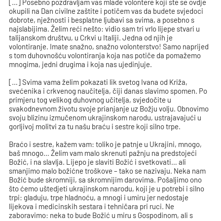
[…] Posebno pozdravljam vas mlade volontere koji ste se ovdje
okupili na Dan civilne zaštite i potičem vas da budete svjedoci
dobrote, nježnosti i besplatne ljubavi sa svima, a posebno s
najslabijima. Želim reći nešto: vidio sam tri vrlo lijepe stvari u
talijanskom društvu, u Crkvi u Italiji. Jedna od njih je
volontiranje. Imate snažno, snažno volonterstvo! Samo naprijed
s tom duhovnošću volontiranja koja nas potiče da pomažemo
mnogima, jedni drugima i koja nas ujedinjuje.
[…] Svima vama želim pokazati lik svetog Ivana od Križa,
svećenika i crkvenog naučitelja, čiji danas slavimo spomen. Po
primjeru tog velikog duhovnog učitelja, svjedočite u
svakodnevnom životu svoje prianjanje uz Božju volju. Obnovimo
svoju blizinu izmučenom ukrajinskom narodu, ustrajavajući u
gorljivoj molitvi za tu našu braću i sestre koji silno trpe.
Braćo i sestre, kažem vam: toliko je patnje u Ukrajini, mnogo,
baš mnogo… Želim vam malo skrenuti pažnju na predstojeći
Božić, i na slavlja. Lijepo je slaviti Božić i svetkovati… ali
smanjimo malo božićne troškove – tako se nazivaju. Neka nam
Božić bude skromniji, sa skromnijim darovima. Pošaljimo ono
što ćemo uštedjeti ukrajinskom narodu, koji je u potrebi i silno
trpi: gladuju, trpe hladnoću, a mnogi i umiru jer nedostaje
lijekova i medicinskih sestara i tehničara pri ruci. Ne
zaboravimo: neka to bude Božić u miru s Gospodinom, ali s