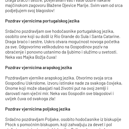
Draga braćo i sestre, povjeravam vas i vaše dobre nakane
majčinskom zagovoru Blažene Djevice Marije. Svim vam od srca
podjeljujem svoj blagoslov!
Pozdrav vjernicima portugalskog jezika
Srdačno pozdravljam sve hodočasnike portugalskog jezika,
osobito one koji su došli iz Rio Grande do Sula i Santa Catarine.
Draga braćo i sestre, Uskrs otvara mogućnost novoga početka
za sve. Odgovorimo velikodušno na Gospodinov poziv na
obraćenje i ponovno ustanimo da ljubimo i služimo u svetosti.
Neka vas Majka Božja čuva!
Pozdrav vjernicima arapskog jezika
Pozdravljam vjernike arapskog jezika. Otvorimo svoja srca
Gospodinu Uskrslome, izvoru istinske nade za svakoga čovjeka,
Onome koji može obasjati naš životni put na ovoj zemlji i
darovati nam vječni mir. Neka vas Gospodin sve blagoslovi i
uvijek čuva od svakoga zla!
Pozdrav vjernicima poljskog jezika
Srdačno pozdravljam Poljake, osobito hodočasnike iz biskupije
Płock s pomoćnim biskupom, koji zahvaljuju za devet i pol