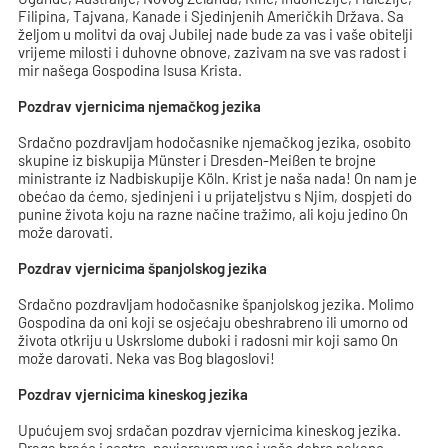
Filipina, Tajvana, Kanade i Sjedinjenih Američkih Država. Sa
željom u molitvi da ovaj Jubilej nade bude za vas i vaše obitelji
vrijeme milosti i duhovne obnove, zazivam na sve vas radost i
mir našega Gospodina Isusa Krista.
Pozdrav vjernicima njemačkog jezika
Srdačno pozdravljam hodočasnike njemačkog jezika, osobito
skupine iz biskupija Münster i Dresden-Meißen te brojne
ministrante iz Nadbiskupije Köln. Krist je naša nada! On nam je
obećao da ćemo, sjedinjeni i u prijateljstvu s Njim, dospjeti do
punine života koju na razne načine tražimo, ali koju jedino On
može darovati.
Pozdrav vjernicima španjolskog jezika
Srdačno pozdravljam hodočasnike španjolskog jezika. Molimo
Gospodina da oni koji se osjećaju obeshrabreno ili umorno od
života otkriju u Uskrslome duboki i radosni mir koji samo On
može darovati. Neka vas Bog blagoslovi!
Pozdrav vjernicima kineskog jezika
Upućujem svoj srdačan pozdrav vjernicima kineskog jezika.