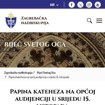
HR
Zagrebačka 
nadbiskupija
RIJEČ SVETOG OCA
Zagrebačka nadbiskupija
Riječ Svetog Oca
Papina kateheza na općoj audijenciji u srijedu 15. listopada
Papina kateheza na općoj
audijenciji u srijedu 15.