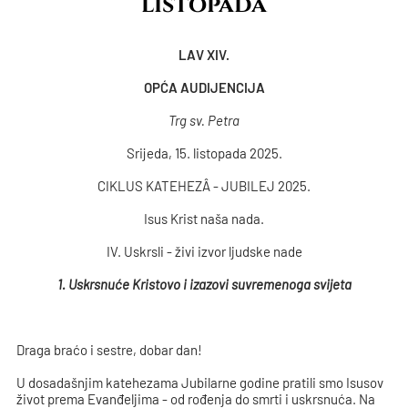
listopada
LAV XIV.
OPĆA AUDIJENCIJA
Trg sv. Petra
Srijeda, 15. listopada 2025.
CIKLUS KATEHEZÂ - JUBILEJ 2025.
Isus Krist naša nada.
IV. Uskrsli - živi izvor ljudske nade
1. Uskrsnuće Kristovo i izazovi suvremenoga svijeta
Draga braćo i sestre, dobar dan!
U dosadašnjim katehezama Jubilarne godine pratili smo Isusov
život prema Evanđeljima - od rođenja do smrti i uskrsnuća. Na