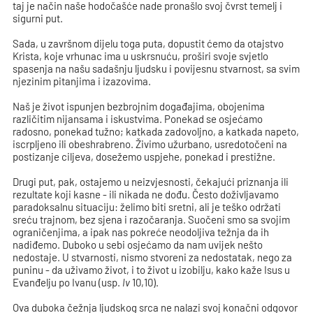
taj je način naše hodočašće nade pronašlo svoj čvrst temelj i
sigurni put.
Sada, u završnom dijelu toga puta, dopustit ćemo da otajstvo
Krista, koje vrhunac ima u uskrsnuću, proširi svoje svjetlo
spasenja na našu sadašnju ljudsku i povijesnu stvarnost, sa svim
njezinim pitanjima i izazovima.
Naš je život ispunjen bezbrojnim događajima, obojenima
različitim nijansama i iskustvima. Ponekad se osjećamo
radosno, ponekad tužno; katkada zadovoljno, a katkada napeto,
iscrpljeno ili obeshrabreno. Živimo užurbano, usredotočeni na
postizanje ciljeva, dosežemo uspjehe, ponekad i prestižne.
Drugi put, pak, ostajemo u neizvjesnosti, čekajući priznanja ili
rezultate koji kasne - ili nikada ne dođu. Često doživljavamo
paradoksalnu situaciju: želimo biti sretni, ali je teško održati
sreću trajnom, bez sjena i razočaranja. Suočeni smo sa svojim
ograničenjima, a ipak nas pokreće neodoljiva težnja da ih
nadiđemo. Duboko u sebi osjećamo da nam uvijek nešto
nedostaje. U stvarnosti, nismo stvoreni za nedostatak, nego za
puninu - da uživamo život, i to život u izobilju, kako kaže Isus u
Evanđelju po Ivanu (usp.
Iv
10,10).
Ova duboka čežnja ljudskog srca ne nalazi svoj konačni odgovor