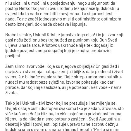
ni u ulozi, ni u moći, ni u posjedovanju, nego u sigurnosti da
postoji Netko tko jamči ovu urođenu težnju naše ljudskosti; u
svijesti da ta nada neće biti iznevjerena. Ta sigurnost jest -
nada. To ne znači jednostavno misliti optimistično: optimizam
često iznevjeri, dok nada obećava i ispunja.
Braćo i sestre, Uskrsli Krist je jamstvo toga cilja! On je izvor koji
gasi našu žeđ, onu beskrajnu žeđ za puninom koju Duh Sveti
ulijeva u naša srca. Kristovo uskrsnuće nije tek događaj iz
ljudske povijesti, nego događaj koji je iznutra preobrazio
povijest.
Zamislimo izvor vode. Koja su njegova obilježja? On gasi žeđ i
osvježava stvorenja, natapa zemlju i biljke, daje plodnost i život
svemu što bi inače ostalo suho. Daje okrepu umornom putniku,
nudeći mu radost oaze svježine. Izvor se pokazuje kao dar
prirode, dar koji nije zaslužen, ali je potreban. Bez vode - nema
života.
Tako je i Uskrsli - živi izvor koji ne presušuje i ne mijenja se.
Uvijek ostaje čist i dostupan svakomu tko je žedan. Štoviše, što
više kušamo Božju blizinu, to više osjećamo privlačnost prema
Njemu, a da nikada nismo potpuno zasićeni. Sveti Augustin, u
desetoj knjizi Ispovijesti, opisuje upravo tu neiscrpnu čežnju
ljudskog srca u svom poznatom himnu Ljepoti: "Prolio si miris