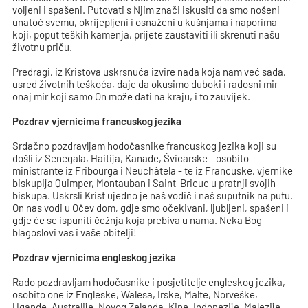
voljeni i spašeni. Putovati s Njim znači iskusiti da smo nošeni
unatoč svemu, okrijepljeni i osnaženi u kušnjama i naporima
koji, poput teških kamenja, prijete zaustaviti ili skrenuti našu
životnu priču.
Predragi, iz Kristova uskrsnuća izvire nada koja nam već sada,
usred životnih teškoća, daje da okusimo duboki i radosni mir -
onaj mir koji samo On može dati na kraju, i to zauvijek.
Pozdrav vjernicima francuskog jezika
Srdačno pozdravljam hodočasnike francuskog jezika koji su
došli iz Senegala, Haitija, Kanade, Švicarske - osobito
ministrante iz Fribourga i Neuchâtela - te iz Francuske, vjernike
biskupija Quimper, Montauban i Saint-Brieuc u pratnji svojih
biskupa. Uskrsli Krist ujedno je naš vodič i naš suputnik na putu.
On nas vodi u Očev dom, gdje smo očekivani, ljubljeni, spašeni i
gdje će se ispuniti čežnja koja prebiva u nama. Neka Bog
blagoslovi vas i vaše obitelji!
Pozdrav vjernicima engleskog jezika
Rado pozdravljam hodočasnike i posjetitelje engleskog jezika,
osobito one iz Engleske, Walesa, Irske, Malte, Norveške,
Ugande, Australije, Novog Zelanda, Kine, Indonezije, Malezije,