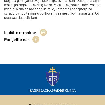
stoljeća postojanja svoje biskupije. Ovih se dana zajedno s vama
molim po zagovoru svetog Ivana Pavla II., svjedoka nade i vodiča
mladih. Neka on nadahne učitelje, katehete i odgojitelje da
surađuju s roditeljima u oblikovanju savjesti novih naraštaja. Od
srca vas blagoslivljam!
Ispišite stranicu:
Podijelite na:
ZAGREBAČKA NADBISKUPIJA