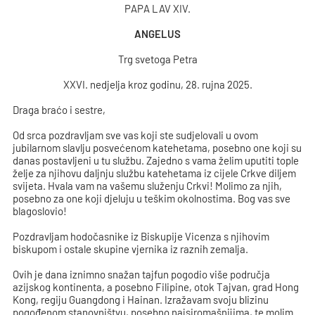
PAPA LAV XIV.
ANGELUS
Trg svetoga Petra
XXVI. nedjelja kroz godinu, 28. rujna 2025.
Draga braćo i sestre,
Od srca pozdravljam sve vas koji ste sudjelovali u ovom
jubilarnom slavlju posvećenom katehetama, posebno one koji su
danas postavljeni u tu službu. Zajedno s vama želim uputiti tople
želje za njihovu daljnju službu katehetama iz cijele Crkve diljem
svijeta. Hvala vam na vašemu služenju Crkvi! Molimo za njih,
posebno za one koji djeluju u teškim okolnostima. Bog vas sve
blagoslovio!
Pozdravljam hodočasnike iz Biskupije Vicenza s njihovim
biskupom i ostale skupine vjernika iz raznih zemalja.
Ovih je dana iznimno snažan tajfun pogodio više područja
azijskog kontinenta, a posebno Filipine, otok Tajvan, grad Hong
Kong, regiju Guangdong i Hainan. Izražavam svoju blizinu
pogođenom stanovništvu, posebno najsiromašnijima, te molim