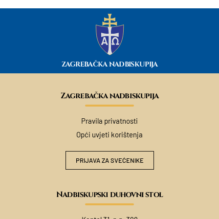
ZAGREBAČKA NADBISKUPIJA
Zagrebačka nadbiskupija
Pravila privatnosti
Opći uvjeti korištenja
PRIJAVA ZA SVEĆENIKE
Nadbiskupski duhovni stol