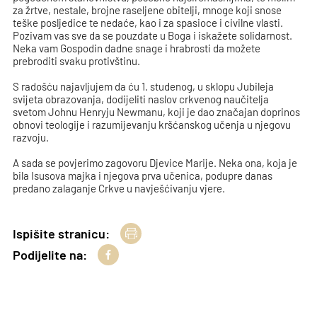
za žrtve, nestale, brojne raseljene obitelji, mnoge koji snose
teške posljedice te nedaće, kao i za spasioce i civilne vlasti.
Pozivam vas sve da se pouzdate u Boga i iskažete solidarnost.
Neka vam Gospodin dadne snage i hrabrosti da možete
prebroditi svaku protivštinu.
S radošću najavljujem da ću 1. studenog, u sklopu Jubileja
svijeta obrazovanja, dodijeliti naslov crkvenog naučitelja
svetom Johnu Henryju Newmanu, koji je dao značajan doprinos
obnovi teologije i razumijevanju kršćanskog učenja u njegovu
razvoju.
A sada se povjerimo zagovoru Djevice Marije. Neka ona, koja je
bila Isusova majka i njegova prva učenica, podupre danas
predano zalaganje Crkve u navješćivanju vjere.
Ispišite stranicu:
Podijelite na: