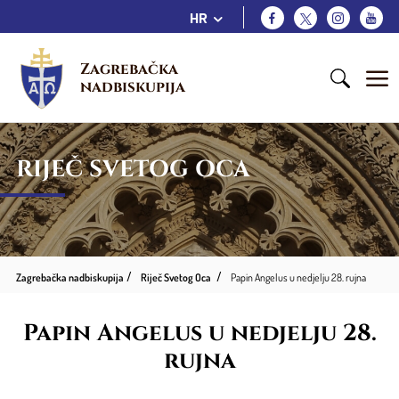
HR
Zagrebačka 
nadbiskupija
RIJEČ SVETOG OCA
Zagrebačka nadbiskupija
Riječ Svetog Oca
Papin Angelus u nedjelju 28. rujna
Papin Angelus u nedjelju 28.
rujna