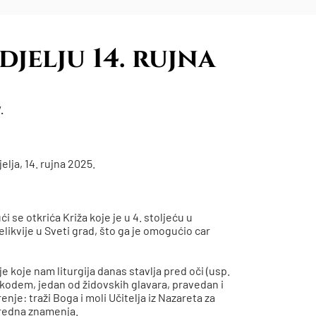
jelju 14. rujna
.
elja, 14. rujna 2025.
 se otkrića Križa koje je u 4. stoljeću u
ikvije u Sveti grad, što ga je omogućio car
 koje nam liturgija danas stavlja pred oči (usp.
Nikodem, jedan od židovskih glavara, pravedan i
renje: traži Boga i moli Učitelja iz Nazareta za
nredna znamenja.