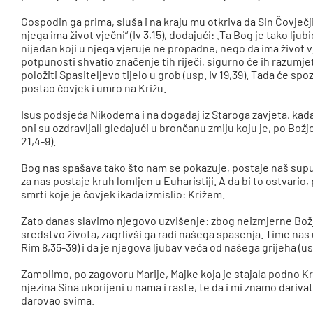
Gospodin ga prima, sluša i na kraju mu otkriva da Sin Čovječji 
njega ima život vječni“ (Iv 3,15), dodajući: „Ta Bog je tako lj
nijedan koji u njega vjeruje ne propadne, nego da ima život vj
potpunosti shvatio značenje tih riječi, sigurno će ih razum
položiti Spasiteljevo tijelo u grob (usp. Iv 19,39). Tada će sp
postao čovjek i umro na Križu.
Isus podsjeća Nikodema i na događaj iz Staroga zavjeta, kada 
oni su ozdravljali gledajući u brončanu zmiju koju je, po Božj
21,4-9).
Bog nas spašava tako što nam se pokazuje, postaje naš suputnik
za nas postaje kruh lomljen u Euharistiji. A da bi to ostvario
smrti koje je čovjek ikada izmislio: Križem.
Zato danas slavimo njegovo uzvišenje: zbog neizmjerne Božje
sredstvo života, zagrlivši ga radi našega spasenja. Time nas 
Rim 8,35-39) i da je njegova ljubav veća od našega grijeha (us
Zamolimo, po zagovoru Marije, Majke koja je stajala podno Kri
njezina Sina ukorijeni u nama i raste, te da i mi znamo dariv
darovao svima.