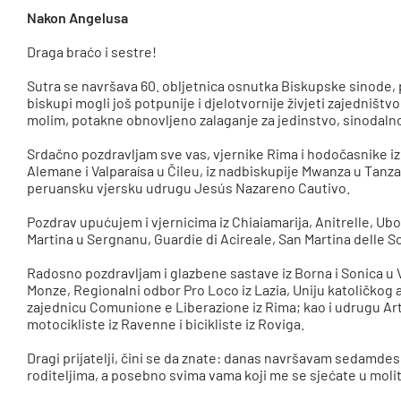
Nakon Angelusa
Draga braćo i sestre!
Sutra se navršava 60. obljetnica osnutka Biskupske sinode, p
biskupi mogli još potpunije i djelotvornije živjeti zajedništ
molim, potakne obnovljeno zalaganje za jedinstvo, sinodalno
Srdačno pozdravljam sve vas, vjernike Rima i hodočasnike iz It
Alemane i Valparaísa u Čileu, iz nadbiskupije Mwanza u Tanza
peruansku vjersku udrugu Jesús Nazareno Cautivo.
Pozdrav upućujem i vjernicima iz Chiaiamarija, Anitrelle, Ubo
Martina u Sergnanu, Guardie di Acireale, San Martina delle S
Radosno pozdravljam i glazbene sastave iz Borna i Sonica u 
Monze, Regionalni odbor Pro Loco iz Lazia, Uniju katoličkog
zajednicu Comunione e Liberazione iz Rima; kao i udrugu Arti e
motocikliste iz Ravenne i bicikliste iz Roviga.
Dragi prijatelji, čini se da znate: danas navršavam sedamde
roditeljima, a posebno svima vama koji me se sjećate u moli