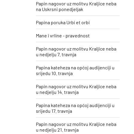
Papin nagovor uz molitvu Kraljice neba
na Uskrsni ponedjeljak
Papina poruka Urbi et orbi
Mane i vrline - pravednost
Papin nagovor uz molitvu Kraljice neba
u nedjelju 7. travnja
Papina kateheza na općoj audijenciji u
srijedu 10. travnja
Papin nagovor uz molitvu Kraljice neba
u nedjelju 14. travnja
Papina kateheza na općoj audijenciji u
srijedu 17. travnja
Papin nagovor uz molitvu Kraljice neba
u nedjelju 21. travnja