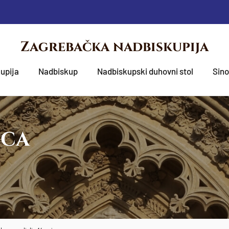
Zagrebačka nadbiskupija
upija
Nadbiskup
Nadbiskupski duhovni stol
Sin
OCA