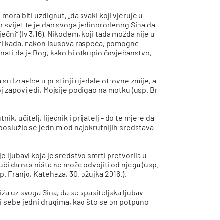
mora biti uzdignut, „da svaki koji vjeruje u
ubio svijet te je dao svoga jedinorođenog Sina da
ečni“ (Iv 3,16). Nikodem, koji tada možda nije u
jeti kada, nakon Isusova raspeća, pomogne
oznati da je Bog, kako bi otkupio čovječanstvo,
su Izraelce u pustinji ujedale otrovne zmije, a
oj zapovijedi, Mojsije podigao na motku (usp. Br
, učitelj, liječnik i prijatelj - do te mjere da
, poslužio se jednim od najokrutnijih sredstava
 ljubavi koja je sredstvo smrti pretvorila u
uči da nas ništa ne može odvojiti od njega (usp.
p. Franjo, Kateheza, 30. ožujka 2016.).
ža uz svoga Sina, da se spasiteljska ljubav
ati sebe jedni drugima, kao što se on potpuno