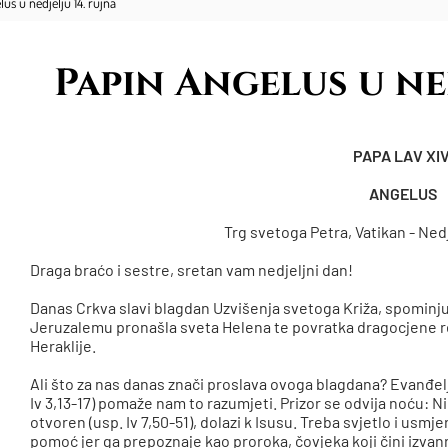
us u nedjelju 14. rujna
Papin Angelus u ned
PAPA LAV XIV
ANGELUS
Trg svetoga Petra, Vatikan - Nedj
Draga braćo i sestre, sretan vam nedjeljni dan!
Danas Crkva slavi blagdan Uzvišenja svetoga Križa, spominjući
Jeruzalemu pronašla sveta Helena te povratka dragocjene rel
Heraklije.
Ali što za nas danas znači proslava ovoga blagdana? Evanđelje
Iv 3,13-17) pomaže nam to razumjeti. Prizor se odvija noću: 
otvoren (usp. Iv 7,50-51), dolazi k Isusu. Treba svjetlo i usmje
pomoć jer ga prepoznaje kao proroka, čovjeka koji čini izva