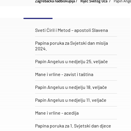
Zagrebačka nadbiskupija
Riječ Svetog Oca
Papin Angel
Sveti Ćiril i Metod – apostoli Slavena
Papina poruka za Svjetski dan misija
2024.
Papin Angelus u nedjelju 25. veljače
​Mane i vrline - zavist i taština
Papin Angelus u nedjelju 18. veljače
Papin Angelus u nedjelju 11. veljače
Mane i vrline - acedija
Papina poruka za 1. Svjetski dan djece