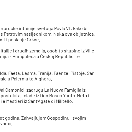
roročke intuicije svetoga Pavla VI., kako bi
vo s Petrovim nasljednikom. Neka ova obljetnica,
st i poslanje Crkve.
alije i drugih zemalja, osobito skupine iz Ville
niji, iz Humpoleca u Češkoj Republici te
lda, Faeta, Lesma, Tranija, Faenze, Pistoje, San
cale u Palermu te Alghera.
Val Camonici, zadrugu La Nuova Famiglia iz
 apostolata, mlade iz Don Bosco Youth-Neta i
 Mestieri iz Sant’Agate di Militello,
set godina. Zahvaljujem Gospodinu i svojim
tvama.