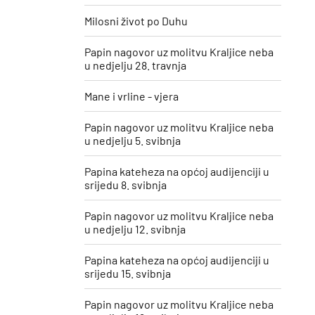
Milosni život po Duhu
Papin nagovor uz molitvu Kraljice neba
u nedjelju 28. travnja
Mane i vrline - vjera
Papin nagovor uz molitvu Kraljice neba
u nedjelju 5. svibnja
Papina kateheza na općoj audijenciji u
srijedu 8. svibnja
Papin nagovor uz molitvu Kraljice neba
u nedjelju 12. svibnja
Papina kateheza na općoj audijenciji u
srijedu 15. svibnja
Papin nagovor uz molitvu Kraljice neba