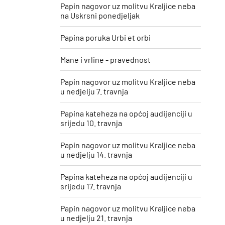
Papin nagovor uz molitvu Kraljice neba
na Uskrsni ponedjeljak
Papina poruka Urbi et orbi
Mane i vrline - pravednost
Papin nagovor uz molitvu Kraljice neba
u nedjelju 7. travnja
Papina kateheza na općoj audijenciji u
srijedu 10. travnja
Papin nagovor uz molitvu Kraljice neba
u nedjelju 14. travnja
Papina kateheza na općoj audijenciji u
srijedu 17. travnja
Papin nagovor uz molitvu Kraljice neba
u nedjelju 21. travnja