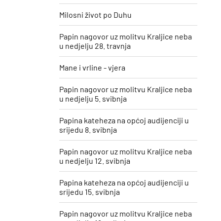
Milosni život po Duhu
Papin nagovor uz molitvu Kraljice neba
u nedjelju 28. travnja
Mane i vrline - vjera
Papin nagovor uz molitvu Kraljice neba
u nedjelju 5. svibnja
Papina kateheza na općoj audijenciji u
srijedu 8. svibnja
Papin nagovor uz molitvu Kraljice neba
u nedjelju 12. svibnja
Papina kateheza na općoj audijenciji u
srijedu 15. svibnja
Papin nagovor uz molitvu Kraljice neba