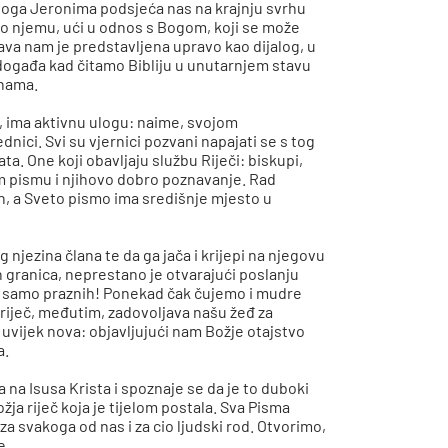
vetoga Jeronima podsjeća nas na krajnju svrhu
, po njemu, ući u odnos s Bogom, koji se može
ava nam je predstavljena upravo kao dijalog, u
e događa kad čitamo Bibliju u unutarnjem stavu
 nama.
i, ima aktivnu ulogu: naime, svojom
nici. Svi su vjernici pozvani napajati se s tog
ta. One koji obavljaju službu Riječi: biskupi,
m pismu i njihovo dobro poznavanje. Rad
en, a Sveto pismo ima središnje mjesto u
g njezina člana te da ga jača i krijepi na njegovu
ih granica, neprestano je otvarajući poslanju
 je samo praznih! Ponekad čak čujemo i mudre
 riječ, međutim, zadovoljava našu žeđ za
e uvijek nova: objavljujući nam Božje otajstvo
a.
a na Isusa Krista i spoznaje se da je to duboki
ožja riječ koja je tijelom postala. Sva Pisma
 svakoga od nas i za cio ljudski rod. Otvorimo,
e.