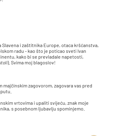
 Slavena i zaštitnika Europe, otaca kršćanstva,
lskom radu - kao što je poticao sveti Ivan
inentu, kako bi se prevladale napetosti,
toli
). Svima moj blagoslov!
jim majčinskim zagovorom, zagovara vas pred
 putu.
anskim vrtovima i upaliti svijeću, znak moje
esnika, s posebnom ljubavlju spominjemo.