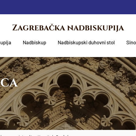
Zagrebačka nadbiskupija
upija
Nadbiskup
Nadbiskupski duhovni stol
Sin
OCA