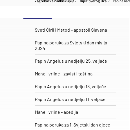
Zagrebačka nadbiskupija
Riječ Svetog Oca
Papina kate
Sveti Ćiril i Metod – apostoli Slavena
Papina poruka za Svjetski dan misija
2024.
Papin Angelus u nedjelju 25. veljače
​Mane i vrline - zavist i taština
Papin Angelus u nedjelju 18. veljače
Papin Angelus u nedjelju 11. veljače
Mane i vrline - acedija
Papina poruka za 1. Svjetski dan djece