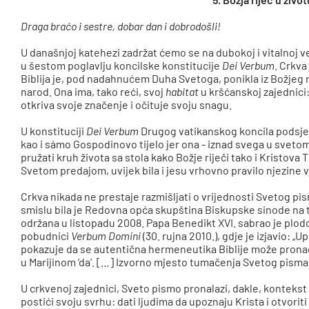
Draga braćo i sestre, dobar dan i dobrodošli!
U današnjoj katehezi zadržat ćemo se na dubokoj i vitalnoj ve
u šestom poglavlju koncilske konstitucije
Dei Verbum
. Crkva
Biblija je, pod nadahnućem Duha Svetoga, ponikla iz Božjeg n
narod. Ona ima, tako reći, svoj
habitat
u kršćanskoj zajednici:
otkriva svoje značenje i očituje svoju snagu.
U konstituciji
Dei Verbum
Drugog vatikanskog koncila podsjeć
kao i sámo Gospodinovo tijelo jer ona - iznad svega u svetom
pružati kruh života sa stola kako Božje riječi tako i Kristova 
Svetom predajom, uvijek bila i jesu vrhovno pravilo njezine vj
Crkva nikada ne prestaje razmišljati o vrijednosti Svetog pi
smislu bila je Redovna opća skupština Biskupske sinode na te
održana u listopadu 2008. Papa Benedikt XVI. sabrao je plod
pobudnici
Verbum Domini
(30. rujna 2010.), gdje je izjavio: „
pokazuje da se autentična hermeneutika Biblije može pronać
u Marijinom ‘da’. […] Izvorno mjesto tumačenja Svetog pisma je
U crkvenoj zajednici, Sveto pismo pronalazi, dakle, kontekst
postići svoju svrhu: dati ljudima da upoznaju Krista i otvorit