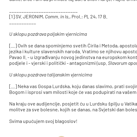
____________________________
[1] SV. JERONIM,
Comm. in Is.
, Prol.:
PL
24, 17 B.
___________
U sklopu pozdrava poljskim vjernicima
[…] Ovih se dana spominjemo svetih Ćirila i Metoda, apostola
jezika i kulture slavenskih naroda. Vratimo se njihovu aposto
Pavao II. - u izgrađivanju novog jedinstva na europskom kont
podjele i - vjerski i politički - antagonizmi (usp.
Slavorum apos
U sklopu pozdrava talijanskim vjernicima
[…] Neka vas Gospa Lurdska, koju danas slavimo, prati svo
Bogom i isprosi vam milosti koje će vas podupirati na vašem
Na kraju ove audijencije, posjetit ću u Lurdsku špilju u Vatik
molitve za sve bolesne, kojih se danas, na Svjetski dan bol
Svima upućujem svoj blagoslov!