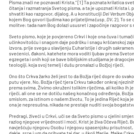
Pisma znači ne poznavati Krista.“ [1] Ta poznata krilatica s
čitanja i razmatranja Svetog pisma, a ta je upoznati Krista i
shvatiti kao razgovor, dijalog. A u konstituciji
Dei Verbum
Obj
kojem Bog govori ljudima kao prijateljima (usp.
DV
, 2). To s
molitve: tada nam Bog dolazi ususret i započinje razgovor s
Sveto pismo, koje je povjereno Crkvi i koje ona čuva i tumač
učinkovitošću i snagom daje podršku i snagu kršćanskoj zajed
izvora, prije svega u slavljenju Euharistije i drugih sakramena
svećenici, đakoni, katehete mora voditi ljubav prema Sveto
egzegeta i onih koji se bave biblijskim studijama je dragocj
teologiji, koja svoj temelj i dušu pronalazi u Božjoj riječi.
Ono što Crkva žarko želi jest to da Božja riječ dopre do svako
putu vjere. No, Božja riječ tjera Crkvu također onkraj njezin
prema svima. Živimo okruženi tolikim riječima, ali koliko ih
riječi, ali one se ne dotiču našeg konačnog određenja. Božja
smislom, za istinom o našem životu. To je jedina Riječ koja j
ona je nepresušna, nikada ne prestaje nuditi svoja bogatstv
Predragi, živeći u Crkvi, uči se da Sveto pismo u cjelini smjer
razlog njegove vrijednosti i moći. Krist je živa Očeva Riječ, B
navješćuju njegovu Osobu i njegovu spasenjsku prisutnost, za
dakle, srce i um da prihvate taj dar, u školi Marije, Majke Crkv