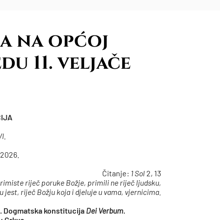
a na općoj
edu 11. veljače
IJA
I.
 2026.
Čitanje:
1 Sol
2, 13
miste riječ poruke Božje, primili ne riječ ljudsku,
 jest, riječ Božju koja i djeluje u vama, vjernicima.
. Dogmatska konstitucija
Dei Verbum
.
tu Crkve