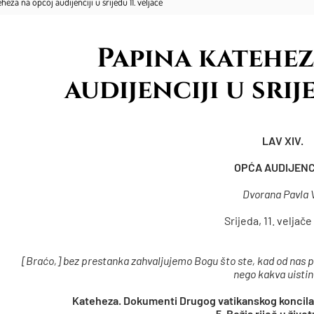
heza na općoj audijenciji u srijedu 11. veljače
Papina katehez
audijenciji u srij
LAV XIV.
OPĆA AUDIJENC
Dvorana Pavla V
Srijeda, 11. veljače
[Braćo,]
bez prestanka zahvaljujemo Bogu što ste, kad od nas pri
nego kakva uistinu
Kateheza. Dokumenti Drugog vatikanskog koncila
5. Božja riječ u živo