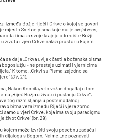
zi između Božje riječi i Crkve o kojoj se govori
 je mjesto Svetog pisma koje mu je
svojstveno
.
aroda i ima za svoje krajnje odredište Božji
 u životu i vjeri Crkve nalazi prostor u kojem
a se da je „Crkva uvijek častila božanska pisma
 bogoslužju - ne prestaje uzimati i vjernicima
Tijela.“ K tome, „Crkvi su Pisma, zajedno sa
ere“ (
DV
, 21).
sma. Nakon Koncila, vrlo važan događaj u tom
mu „Riječ Božja u životu i poslanju Crkve“,
ove tog razmišljanja u postsinodalnoj
Upravo bitna veza između Riječi i vjere zorno
i samo u vjeri Crkve, koja ima svoju paradigmu
 život Crkve“ (br. 29).
 u kojem može izvršiti svoju posebnu zadaću i
i ih dijalogu s Bogom. Naime, „ne poznavati