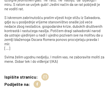
uzdigne jedinstven glas: "ne" ratu, "ne" nasilju, "da" dijalogu i
miru. S ratom se uvijek gubi! Jedini način da se rat pobijedi je
ne voditi rat.
S iskrenom zabrinutošću pratim vijesti koje stižu iz Salvadora,
gdje su u posljednje vrijeme stanovništvo snašle još veće
nedaće zbog nestašice, gospodarske krize, dubokih društvenih
kontrastâ i rastućega nasilja. Potičem dragi salvadorski narod
da ustraje ujedinjen u nadi i ujedno pozivam sve na molitvu da u
zemlji blaženoga Oscara Romera ponovo procvjetaju pravda i
mir.
[...]
Svima želim ugodnu nedjelju. I molim vas, ne zaboravite moliti za
mene. Dobar tek i do viđenja! (IKA)
Ispišite stranicu:
Podijelite na: