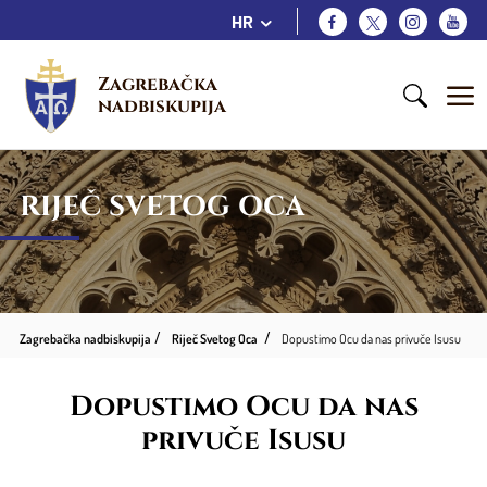
HR
Zagrebačka 
nadbiskupija
RIJEČ SVETOG OCA
Zagrebačka nadbiskupija
Riječ Svetog Oca
Dopustimo Ocu da nas privuče Isusu
Dopustimo Ocu da nas
privuče Isusu