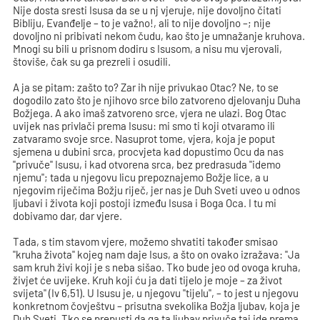
Nije dosta sresti Isusa da se u nj vjeruje, nije dovoljno čitati
Bibliju, Evanđelje – to je važno!, ali to nije dovoljno –; nije
dovoljno ni pribivati nekom čudu, kao što je umnažanje kruhova.
Mnogi su bili u prisnom dodiru s Isusom, a nisu mu vjerovali,
štoviše, čak su ga prezreli i osudili.
A ja se pitam: zašto to? Zar ih nije privukao Otac? Ne, to se
dogodilo zato što je njihovo srce bilo zatvoreno djelovanju Duha
Božjega. A ako imaš zatvoreno srce, vjera ne ulazi. Bog Otac
uvijek nas privlači prema Isusu: mi smo ti koji otvaramo ili
zatvaramo svoje srce. Nasuprot tome, vjera, koja je poput
sjemena u dubini srca, procvjeta kad dopustimo Ocu da nas
"privuče" Isusu, i kad otvorena srca, bez predrasuda "idemo
njemu"; tada u njegovu licu prepoznajemo Božje lice, a u
njegovim riječima Božju riječ, jer nas je Duh Sveti uveo u odnos
ljubavi i života koji postoji između Isusa i Boga Oca. I tu mi
dobivamo dar, dar vjere.
Tada, s tim stavom vjere, možemo shvatiti također smisao
"kruha života" kojeg nam daje Isus, a što on ovako izražava: "Ja
sam kruh živi koji je s neba sišao. Tko bude jeo od ovoga kruha,
živjet će uvijeke. Kruh koji ću ja dati tijelo je moje – za život
svijeta" (Iv 6,51). U Isusu je, u njegovu "tijelu", – to jest u njegovu
konkretnom čovještvu – prisutna svekolika Božja ljubav, koja je
Duh Sveti. Tko se prepusti da ga ta ljubav privuče taj ide prema