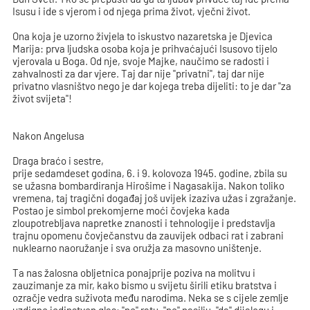
Isusu i ide s vjerom i od njega prima život, vječni život.
Ona koja je uzorno živjela to iskustvo nazaretska je Djevica
Marija: prva ljudska osoba koja je prihvaćajući Isusovo tijelo
vjerovala u Boga. Od nje, svoje Majke, naučimo se radosti i
zahvalnosti za dar vjere. Taj dar nije "privatni", taj dar nije
privatno vlasništvo nego je dar kojega treba dijeliti: to je dar "za
život svijeta"!
Nakon Angelusa
Draga braćo i sestre,
prije sedamdeset godina, 6. i 9. kolovoza 1945. godine, zbila su
se užasna bombardiranja Hirošime i Nagasakija. Nakon toliko
vremena, taj tragični događaj još uvijek izaziva užas i zgražanje.
Postao je simbol prekomjerne moći čovjeka kada
zloupotrebljava napretke znanosti i tehnologije i predstavlja
trajnu opomenu čovječanstvu da zauvijek odbaci rat i zabrani
nuklearno naoružanje i sva oružja za masovno uništenje.
Ta nas žalosna obljetnica ponajprije poziva na molitvu i
zauzimanje za mir, kako bismo u svijetu širili etiku bratstva i
ozračje vedra suživota među narodima. Neka se s cijele zemlje