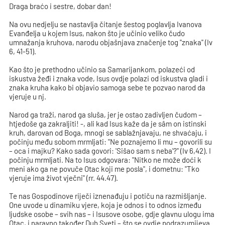
Draga braćo i sestre, dobar dan!
Na ovu nedjelju se nastavlja čitanje šestog poglavlja Ivanova
Evanđelja u kojem Isus, nakon što je učinio veliko čudo
umnažanja kruhova, narodu objašnjava značenje tog "znaka" (Iv
6, 41-51).
Kao što je prethodno učinio sa Samarijankom, polazeći od
iskustva žeđi i znaka vode, Isus ovdje polazi od iskustva gladi i
znaka kruha kako bi objavio samoga sebe te pozvao narod da
vjeruje u nj.
Narod ga traži, narod ga sluša, jer je ostao zadivljen čudom –
htjedoše ga zakraljiti! -, ali kad Isus kaže da je sâm on istinski
kruh, darovan od Boga, mnogi se sablažnjavaju, ne shvaćaju, i
počinju među sobom mrmljati: "Ne poznajemo li mu – govorili su
– oca i majku? Kako sada govori: 'Sišao sam s neba'?" (Iv 6,42). I
počinju mrmljati. Na to Isus odgovara: "Nitko ne može doći k
meni ako ga ne povuče Otac koji me posla", i dometnu: "Tko
vjeruje ima život vječni" (rr. 44.47).
Te nas Gospodinove riječi iznenađuju i potiču na razmišljanje.
One uvode u dinamiku vjere, koja je odnos i to odnos između
ljudske osobe – svih nas – i Isusove osobe, gdje glavnu ulogu ima
Otac, i naravno također Duh Sveti – što se ovdje podrazumijeva.