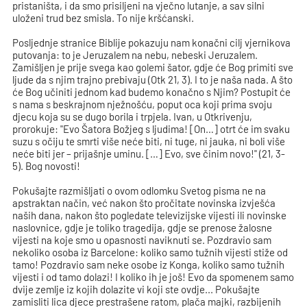
pristaništa, i da smo prisiljeni na vječno lutanje, a sav silni
uloženi trud bez smisla. To nije kršćanski.
Posljednje stranice Biblije pokazuju nam konačni cilj vjernikova
putovanja: to je Jeruzalem na nebu, nebeski Jeruzalem.
Zamišljen je prije svega kao golemi šator, gdje će Bog primiti sve
ljude da s njim trajno prebivaju (Otk 21, 3). I to je naša nada. A što
će Bog učiniti jednom kad budemo konačno s Njim? Postupit će
s nama s beskrajnom nježnošću, poput oca koji prima svoju
djecu koja su se dugo borila i trpjela. Ivan, u Otkrivenju,
prorokuje: "Evo Šatora Božjeg s ljudima! [On…] otrt će im svaku
suzu s očiju te smrti više neće biti, ni tuge, ni jauka, ni boli više
neće biti jer – prijašnje uminu. […] Evo, sve činim novo!" (21, 3-
5). Bog novosti!
Pokušajte razmišljati o ovom odlomku Svetog pisma ne na
apstraktan način, već nakon što pročitate novinska izvješća
naših dana, nakon što pogledate televizijske vijesti ili novinske
naslovnice, gdje je toliko tragedija, gdje se prenose žalosne
vijesti na koje smo u opasnosti naviknuti se. Pozdravio sam
nekoliko osoba iz Barcelone: koliko samo tužnih vijesti stiže od
tamo! Pozdravio sam neke osobe iz Konga, koliko samo tužnih
vijesti i od tamo dolazi! I koliko ih je još! Evo da spomenem samo
dvije zemlje iz kojih dolazite vi koji ste ovdje... Pokušajte
zamisliti lica djece prestrašene ratom, plača majki, razbijenih