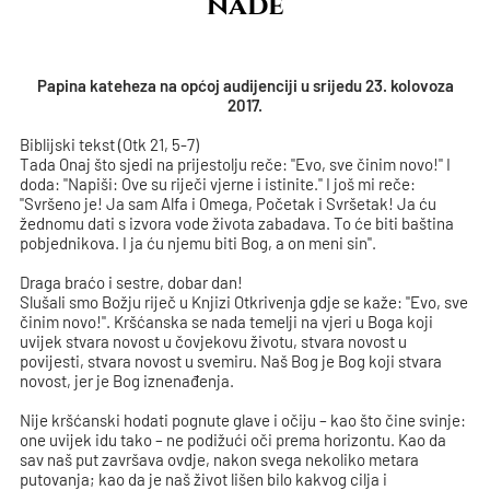
nade
Papina kateheza na općoj audijenciji u srijedu 23. kolovoza
2017.
Biblijski tekst (Otk 21, 5-7)
Tada Onaj što sjedi na prijestolju reče: "Evo, sve činim novo!" I
doda: "Napiši: Ove su riječi vjerne i istinite." I još mi reče:
"Svršeno je! Ja sam Alfa i Omega, Početak i Svršetak! Ja ću
žednomu dati s izvora vode života zabadava. To će biti baština
pobjednikova. I ja ću njemu biti Bog, a on meni sin".
Draga braćo i sestre, dobar dan!
Slušali smo Božju riječ u Knjizi Otkrivenja gdje se kaže: "Evo, sve
činim novo!". Kršćanska se nada temelji na vjeri u Boga koji
uvijek stvara novost u čovjekovu životu, stvara novost u
povijesti, stvara novost u svemiru. Naš Bog je Bog koji stvara
novost, jer je Bog iznenađenja.
Nije kršćanski hodati pognute glave i očiju – kao što čine svinje:
one uvijek idu tako – ne podižući oči prema horizontu. Kao da
sav naš put završava ovdje, nakon svega nekoliko metara
putovanja; kao da je naš život lišen bilo kakvog cilja i