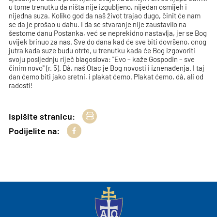
u tome trenutku da ništa nije izgubljeno, nijedan osmijeh i
nijedna suza. Koliko god da naš život trajao dugo, činit će nam
se da je prošao u dahu. I da se stvaranje nije zaustavilo na
šestome danu Postanka, već se neprekidno nastavlja, jer se Bog
uvijek brinuo za nas. Sve do dana kad će sve biti dovršeno, onog
jutra kada suze budu otrte, u trenutku kada će Bog izgovoriti
svoju posljednju riječ blagoslova: "Evo – kaže Gospodin – sve
činim novo" (r. 5). Dà, naš Otac je Bog novosti i iznenađenja. I taj
dan ćemo biti jako sretni, i plakat ćemo. Plakat ćemo, dà, ali od
radosti!
Ispišite stranicu:
Podijelite na: