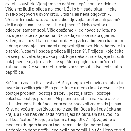
svijetli zauvijek. Vjerujemo da naši najljepši dani tek dolaze.
Više smo ljudi proljeća no jeseni. Želio bih sada pitati – neka
svatko odgovori u svom srcu, u tišini, ali neka odgovori –:
"Jesam li muškarac, žena, mladić, djevojka proljeća ili jeseni?
Je li moja duša u proljeću ili je u jeseni?". Neka svatko u
odgovori samom sebi. Više opažamo klice novog svijeta, no
požutjelo lišće na granama. Ne predajemo se nostalgijama,
žaljenjima i tužaljkama: znamo da Bog želi da budemo baštinici
jednog obećanja i neumorni njegovatelji snova. Ne zaboravite to
pitanje: "Jesam li osoba proljeća ili jeseni?". Proljeća, koje čeka
da sve procvate, koje čeka plod, koje čeka sunce koje je Isus, ili
pak jeseni, koja je uvijek lice spuštena pogleda, ogorčeno i
katkad, kao što volim reći, kisela izraza poput ukiseljenih ljutih
papričica.
Kršćanin zna da Kraljevstvo Božje, njegova vladavina s ljubavlju
raste kao veliko pšenično polje, iako u njemu ima korova. Uvijek
postoje problemi, postoje tračevi, postoje ratovi, postoje
bolesti... postoje problemi. Ali pšenica raste, a na kraju će zlo
biti uklonjeno. Budućnost nam ne pripada, ali znamo da je Isus
Krist najveća milost života: to je zagrljaj Boga koji nas čeka na
kraju, ali koji nas već sada prati i tješi na putu. On nas vodi do
velikog "šatora" Božjega s ljudima (usp. Otk 21, 3), zajedno s
mnogom drugom braćom i sestrama, i donijet ćemo Bogu
sjećanje na dane proživljene ovdje na zemlji. I bit će lijepo otkriti