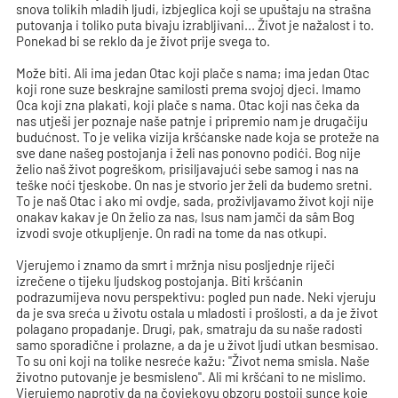
snova tolikih mladih ljudi, izbjeglica koji se upuštaju na strašna
putovanja i toliko puta bivaju izrabljivani... Život je nažalost i to.
Ponekad bi se reklo da je život prije svega to.
Može biti. Ali ima jedan Otac koji plače s nama; ima jedan Otac
koji rone suze beskrajne samilosti prema svojoj djeci. Imamo
Oca koji zna plakati, koji plače s nama. Otac koji nas čeka da
nas utješi jer poznaje naše patnje i pripremio nam je drugačiju
budućnost. To je velika vizija kršćanske nade koja se proteže na
sve dane našeg postojanja i želi nas ponovno podići. Bog nije
želio naš život pogreškom, prisiljavajući sebe samog i nas na
teške noći tjeskobe. On nas je stvorio jer želi da budemo sretni.
To je naš Otac i ako mi ovdje, sada, proživljavamo život koji nije
onakav kakav je On želio za nas, Isus nam jamči da sâm Bog
izvodi svoje otkupljenje. On radi na tome da nas otkupi.
Vjerujemo i znamo da smrt i mržnja nisu posljednje riječi
izrečene o tijeku ljudskog postojanja. Biti kršćanin
podrazumijeva novu perspektivu: pogled pun nade. Neki vjeruju
da je sva sreća u životu ostala u mladosti i prošlosti, a da je život
polagano propadanje. Drugi, pak, smatraju da su naše radosti
samo sporadične i prolazne, a da je u život ljudi utkan besmisao.
To su oni koji na tolike nesreće kažu: "Život nema smisla. Naše
životno putovanje je besmisleno". Ali mi kršćani to ne mislimo.
Vjerujemo naprotiv da na čovjekovu obzoru postoji sunce koje