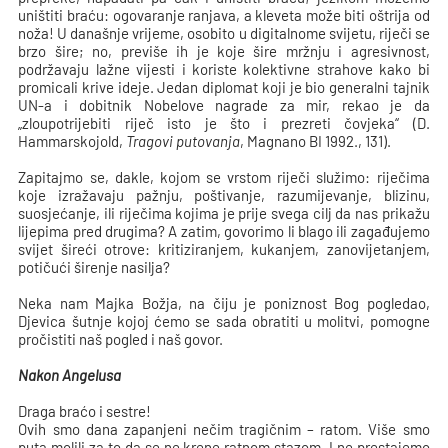
uništiti braću: ogovaranje ranjava, a kleveta može biti oštrija od
noža! U današnje vrijeme, osobito u digitalnome svijetu, riječi se
brzo šire; no, previše ih je koje šire mržnju i agresivnost,
podržavaju lažne vijesti i koriste kolektivne strahove kako bi
promicali krive ideje. Jedan diplomat koji je bio generalni tajnik
UN-a i dobitnik Nobelove nagrade za mir, rekao je da
„zloupotrijebiti riječ isto je što i prezreti čovjeka“ (D.
Hammarskojold,
Tragovi putovanja
, Magnano BI 1992., 131).
Zapitajmo se, dakle, kojom se vrstom riječi služimo: riječima
koje izražavaju pažnju, poštivanje, razumijevanje, blizinu,
suosjećanje, ili riječima kojima je prije svega cilj da nas prikažu
lijepima pred drugima? A zatim, govorimo li blago ili zagađujemo
svijet šireći otrove: kritiziranjem, kukanjem, zanovijetanjem,
potičući širenje nasilja?
Neka nam Majka Božja, na čiju je poniznost Bog pogledao,
Djevica šutnje kojoj ćemo se sada obratiti u molitvi, pomogne
pročistiti naš pogled i naš govor.
Nakon Angelusa
Draga braćo i sestre!
Ovih smo dana zapanjeni nečim tragičnim – ratom. Više smo
puta molili za to da se ne krene ratnom stazom. I ne prestajemo