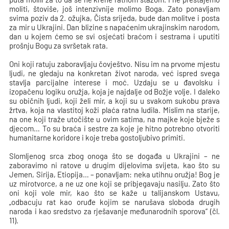
moliti, štoviše, još intenzivnije molimo Boga. Zato ponavljam
svima poziv da 2. ožujka, Čista srijeda, bude dan molitve i posta
za mir u Ukrajini. Dan blizine s napaćenim ukrajinskim narodom,
dan u kojem ćemo se svi osjećati braćom i sestrama i uputiti
prošnju Bogu za svršetak rata.
Oni koji ratuju zaboravljaju čovještvo. Nisu im na prvome mjestu
ljudi, ne gledaju na konkretan život naroda, već ispred svega
stavlja parcijalne interese i moć. Uzdaju se u đavolsku i
izopačenu logiku oružja, koja je najdalje od Božje volje. I daleko
su običnih ljudi, koji želi mir, a koji su u svakom sukobu prava
žrtva, koja na vlastitoj koži plaća ratna ludila. Mislim na starije,
na one koji traže utočište u ovim satima, na majke koje bježe s
djecom… To su braća i sestre za koje je hitno potrebno otvoriti
humanitarne koridore i koje treba gostoljubivo primiti.
Slomljenog srca zbog onoga što se događa u Ukrajini – ne
zaboravimo ni ratove u drugim dijelovima svijeta, kao što su
Jemen, Sirija, Etiopija… – ponavljam: neka utihnu oružja! Bog je
uz mirotvorce, a ne uz one koji se pribjegavaju nasilju. Zato što
oni koji vole mir, kao što se kaže u talijanskom Ustavu,
„odbacuju rat kao oruđe kojim se narušava sloboda drugih
naroda i kao sredstvo za rješavanje međunarodnih sporova“ (čl.
11).