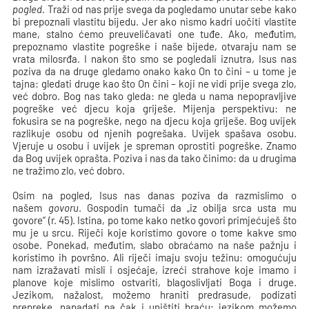
pogled
. Traži od nas prije svega da pogledamo unutar sebe kako
bi prepoznali vlastitu bijedu. Jer ako nismo kadri uočiti vlastite
mane, stalno ćemo preuveličavati one tuđe. Ako, međutim,
prepoznamo vlastite pogreške i naše bijede, otvaraju nam se
vrata milosrđa. I nakon što smo se pogledali iznutra, Isus nas
poziva da na druge gledamo onako kako On to čini – u tome je
tajna: gledati druge kao što On čini – koji ne vidi prije svega zlo,
već dobro. Bog nas tako gleda: ne gleda u nama nepopravljive
pogreške već djecu koja griješe. Mijenja perspektivu: ne
fokusira se na pogreške, nego na djecu koja griješe. Bog uvijek
razlikuje osobu od njenih pogrešaka. Uvijek spašava osobu.
Vjeruje u osobu i uvijek je spreman oprostiti pogreške. Znamo
da Bog uvijek oprašta. Poziva i nas da tako činimo: da u drugima
ne tražimo zlo, već dobro.
Osim na pogled, Isus nas danas poziva da razmislimo o
našem
govoru
. Gospodin tumači da „iz obilja srca usta mu
govore“ (r. 45). Istina, po tome kako netko govori primjećuješ što
mu je u srcu. Riječi koje koristimo govore o tome kakve smo
osobe. Ponekad, međutim, slabo obraćamo na naše pažnju i
koristimo ih površno. Ali riječi imaju svoju težinu: omogućuju
nam izražavati misli i osjećaje, izreći strahove koje imamo i
planove koje mislimo ostvariti, blagoslivljati Boga i druge.
Jezikom, nažalost, možemo hraniti predrasude, podizati
prepreke, napadati pa čak i uništiti braću; jezikom možemo