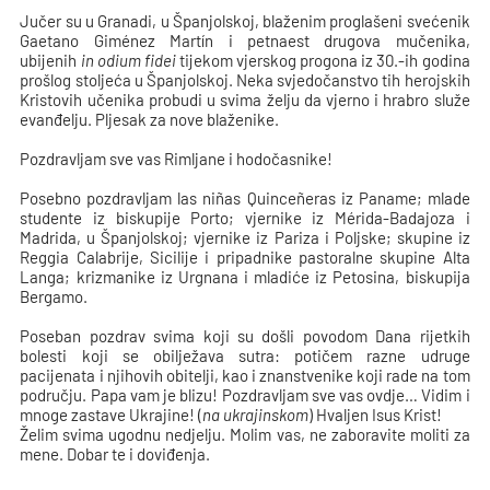
Jučer su u Granadi, u Španjolskoj, blaženim proglašeni svećenik
Gaetano Giménez Martín i petnaest drugova mučenika,
ubijenih
in odium fidei
tijekom vjerskog progona iz 30.-ih godina
prošlog stoljeća u Španjolskoj. Neka svjedočanstvo tih herojskih
Kristovih učenika probudi u svima želju da vjerno i hrabro služe
evanđelju. Pljesak za nove blaženike.
Pozdravljam sve vas Rimljane i hodočasnike!
Posebno pozdravljam las niñas Quinceñeras iz Paname; mlade
studente iz biskupije Porto; vjernike iz Mérida-Badajoza i
Madrida, u Španjolskoj; vjernike iz Pariza i Poljske; skupine iz
Reggia Calabrije, Sicilije i pripadnike pastoralne skupine Alta
Langa; krizmanike iz Urgnana i mladiće iz Petosina, biskupija
Bergamo.
Poseban pozdrav svima koji su došli povodom Dana rijetkih
bolesti koji se obilježava sutra: potičem razne udruge
pacijenata i njihovih obitelji, kao i znanstvenike koji rade na tom
području. Papa vam je blizu! Pozdravljam sve vas ovdje… Vidim i
mnoge zastave Ukrajine! (
na ukrajinskom
) Hvaljen Isus Krist!
Želim svima ugodnu nedjelju. Molim vas, ne zaboravite moliti za
mene. Dobar te i doviđenja.