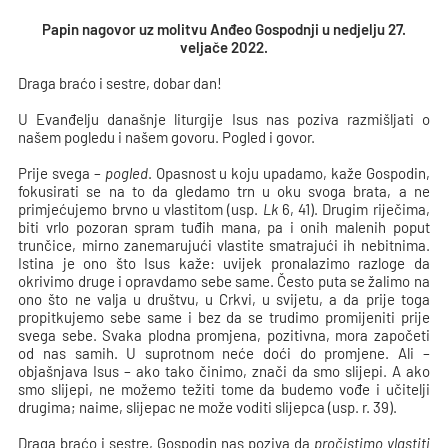
Papin nagovor uz molitvu Anđeo Gospodnji u nedjelju 27.
veljače 2022.
Draga braćo i sestre, dobar dan!
U Evanđelju današnje liturgije Isus nas poziva razmišljati o
našem pogledu i našem govoru. Pogled i govor.
Prije svega –
pogled
. Opasnost u koju upadamo, kaže Gospodin,
fokusirati se na to da gledamo trn u oku svoga brata, a ne
primjećujemo brvno u vlastitom (usp.
Lk
6, 41). Drugim riječima,
biti vrlo pozoran spram tuđih mana, pa i onih malenih poput
trunčice, mirno zanemarujući vlastite smatrajući ih nebitnima.
Istina je ono što Isus kaže: uvijek pronalazimo razloge da
okrivimo druge i opravdamo sebe same. Često puta se žalimo na
ono što ne valja u društvu, u Crkvi, u svijetu, a da prije toga
propitkujemo sebe same i bez da se trudimo promijeniti prije
svega sebe. Svaka plodna promjena, pozitivna, mora započeti
od nas samih. U suprotnom neće doći do promjene. Ali –
objašnjava Isus – ako tako činimo, znači da smo slijepi. A ako
smo slijepi, ne možemo težiti tome da budemo vođe i učitelji
drugima; naime, slijepac ne može voditi slijepca (usp. r. 39).
Draga braćo i sestre, Gospodin nas poziva da
pročistimo vlastiti