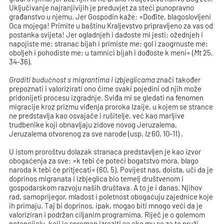
Uključivanje najranjivijih je preduvjet za steći punopravno
građanstvo u njemu. Jer Gospodin kaže: »Dođite, blagoslovljeni
Oca mojega! Primite u baštinu Kraljevstvo pripravljeno za vas od
postanka svijeta! Jer ogladnjeh i dadoste mi jesti; ožednjeh i
napojiste me; stranac bijah i primiste me; gol i zaogrnuste me;
oboljeh i pohodiste me; u tamnici bijah i dođoste k meni« (
Mt
25,
34-36).
Graditi budućnost s migrantima i izbjeglicama
znači također
prepoznati i valorizirati ono čime svaki pojedini od njih može
pridonijeti procesu izgradnje. Sviđa mi se gledati na fenomen
migracije kroz prizmu viđenja proroka Izaije, u kojem se strance
ne predstavlja kao osvajače i rušitelje, već kao marljive
trudbenike koji obnavljaju zidove novog Jeruzalema,
Jeruzalema otvorenog za sve narode (usp.
Iz
60, 10-11) .
U istom proroštvu dolazak stranaca predstavljen je kao izvor
obogaćenja za sve: »k tebi će poteći bogatstvo mora, blago
naroda k tebi će pritjecati« (60, 5). Povijest nas, doista, uči da je
doprinos migranata i izbjeglica bio temelj društvenom i
gospodarskom razvoju naših društava. A to je i danas. Njihov
rad, samoprijegor, mladost i poletnost obogaćuju zajednice koje
ih primaju. Taj bi doprinos, ipak, mogao biti mnogo veći da je
valoriziran i podržan ciljanim programima. Riječ je o golemom
potencijalu, koji je spreman izraziti se ako mu se za to pruži