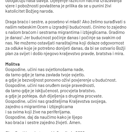
obogaćuju naša slavlja. Dijeljenje različitih načina izražavanja
vjere i pobožnosti povlaštena je prilika da se u punini živi
katolicitet Božjeg naroda.
Draga braćo i sestre, a posebno vi mladi! Ako želimo surađivati s
našim nebeskim Ocem u izgradnji budućnosti, činimo to zajedno
s našom braćom i sestrama migrantima i izbjeglicama. Gradimo
je danas! Jer budućnost počinje danas i počinje sa svakim od
nas. Ne možemo ostavljati naraštajima koji dolaze odgovornost
za odluke koje je potrebno donijeti danas, da bi se ostvario Božji
plan za svijet i došlo njegovo kraljevstvo pravde, bratstva i mira.
Molitva
Gospodine, učini nas svjetlonošama nade,
da tamo gdje je tama zavlada tvoje svjetlo,
a gdje je bezvoljnost ponovno oživi povjerenje u budućnost.
Gospodine, učini nas oruđem svoje pravednosti,
da tamo gdje je isključenost, procvjeta bratstvo,
a gdje je pohlepa, duh dijeljenja s drugima procvate.
Gospodine, učini nas graditeljima Kraljevstva svojega,
zajedno s migrantima i izbjeglicama
i sa svima koji žive na periferijama.
Gospodine, daj da naučimo kako je lijepo
kao braća i sestre zajedno živjeti. Amen.