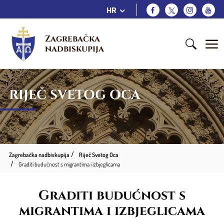
HR
Zagrebačka 
nadbiskupija
RIJEČ SVETOG OCA
Zagrebačka nadbiskupija
Riječ Svetog Oca
Graditi budućnost s migrantima i izbjeglicama
Graditi budućnost s
migrantima i izbjeglicama