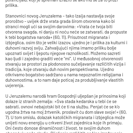
prilika.
Stanovnici novog Jeruzalema – tako Izaija nastavlja svoje
proroštvo – uvijek drže vrata grada širom otvorena kako bi
stranci mogli ući sa svojim darovima: »Vrata će tvoja biti
otvorena svagda, ni danju ni noću neće se zatvarati, da propuste
k tebi bogatstva naroda« (60, 11). Prisutnost migranata i
izbjeglica, osim što je veliki izazov, ujedno je i prilika za kulturni i
duhovni razvoj sviju. Zahvaljujući njima imamo priliku bolje
upoznati svijet i ljepotu njegove raznolikosti. Možemo sazreti
kao ljudi i zajedno graditi veće “mi”. U međusobnoj otvorenosti
stvaraju se prostori za plodonosno sučeljavanje različitih vizija i
tradicija, koje otvaraju duh novim perspektivama. Ujedno
otkrivamo bogatstvo sadržano u nama nepoznatim religijama i
duhovnostima, a to nam daje poticaj za produbljivanje vlastitih
uvjerenja.
U Jeruzalemu narodâ hram Gospodnji uljepšan je prinosima koji
dolaze iz stranih zemalja: »Sva stada kedarska u tebi će se
sabrati, ovnovi nebajotski bit će ti na službu. Penjat će se k’o
ugodna žrtva na moj žrtvenik, proslavit ću dom slave svoje!« (60,
7). U tom smislu, dolazak katoličkih migranata i izbjeglica može
unijeti novu energiju u crkveni život zajednica koje ih primaju.
Oni često donose dinamičnost i živost, te svojim duhom