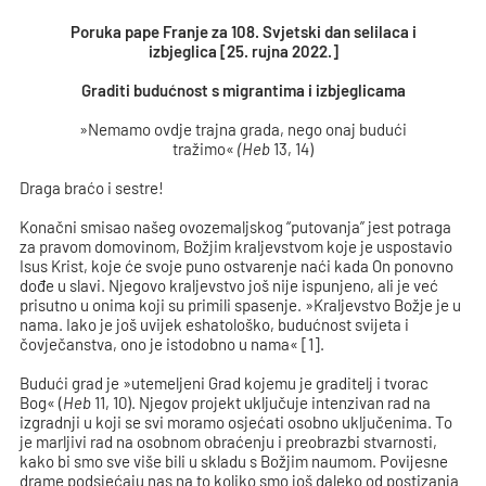
Poruka pape Franje
za 108. Svjetski dan selilaca i
izbjeglica
[25. rujna 2022.]
Graditi budućnost s migrantima i izbjeglicama
»Nemamo ovdje trajna grada, nego onaj budući
tražimo«
(Heb
13, 14)
Draga braćo i sestre!
Konačni smisao našeg ovozemaljskog “putovanja” jest potraga
za pravom domovinom, Božjim kraljevstvom koje je uspostavio
Isus Krist, koje će svoje puno ostvarenje naći kada On ponovno
dođe u slavi. Njegovo kraljevstvo još nije ispunjeno, ali je već
prisutno u onima koji su primili spasenje. »Kraljevstvo Božje je u
nama. Iako je još uvijek eshatološko, budućnost svijeta i
čovječanstva, ono je istodobno u nama« [1].
Budući grad je »utemeljeni Grad kojemu je graditelj i tvorac
Bog« (
Heb
11, 10). Njegov projekt uključuje intenzivan rad na
izgradnji u koji se svi moramo osjećati osobno uključenima. To
je marljivi rad na osobnom obraćenju i preobrazbi stvarnosti,
kako bi smo sve više bili u skladu s Božjim naumom. Povijesne
drame podsjećaju nas na to koliko smo još daleko od postizanja