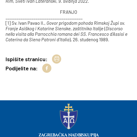
Rim, Sveti Ivan Lateranski, 9. svibnja 2022.
FRANJO
____________________________________
[1] Sv. Ivan Pavao II.,
Govor prigodom pohoda Rimskoj Župi sv.
Franje Asiškog i Katarine Sienske, zaštitnika Italije
(
Discorso
nella visita alla Parrocchia romana dei SS. Francesco d’Assisi e
Caterina da Siena Patroni d’Italia
), 26. studenog 1989.
Ispišite stranicu:
Podijelite na:
ZAGREBAČKA NADBISKUPIJA