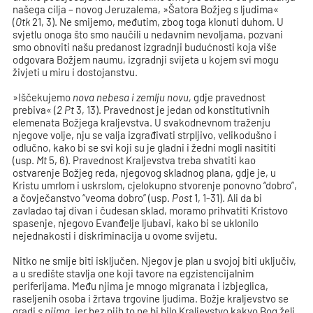
našega cilja – novog Jeruzalema, »Šatora Božjeg s ljudima«
(
Otk
21, 3). Ne smijemo, međutim, zbog toga klonuti duhom. U
svjetlu onoga što smo naučili u nedavnim nevoljama, pozvani
smo obnoviti našu predanost izgradnji budućnosti koja više
odgovara Božjem naumu, izgradnji svijeta u kojem svi mogu
živjeti u miru i dostojanstvu.
»Iščekujemo
nova nebesa i zemlju novu,
gdje pravednost
prebiva« (
2 Pt
3, 13). Pravednost je jedan od konstitutivnih
elemenata Božjega kraljevstva. U svakodnevnom traženju
njegove volje, nju se valja izgrađivati strpljivo, velikodušno i
odlučno, kako bi se svi koji su je gladni i žedni mogli nasititi
(usp.
Mt
5, 6). Pravednost Kraljevstva treba shvatiti kao
ostvarenje Božjeg reda, njegovog skladnog plana, gdje je, u
Kristu umrlom i uskrslom, cjelokupno stvorenje ponovno “dobro”,
a čovječanstvo “veoma dobro” (usp.
Post
1, 1-31). Ali da bi
zavladao taj divan i čudesan sklad, moramo prihvatiti Kristovo
spasenje, njegovo Evanđelje ljubavi, kako bi se uklonilo
nejednakosti i diskriminacija u ovome svijetu.
Nitko ne smije biti isključen. Njegov je plan u svojoj biti uključiv,
a u središte stavlja one koji tavore na egzistencijalnim
periferijama. Među njima je mnogo migranata i izbjeglica,
raseljenih osoba i žrtava trgovine ljudima. Božje kraljevstvo se
gradi
s njima
, jer bez njih to ne bi bilo Kraljevstvo kakvo Bog želi.