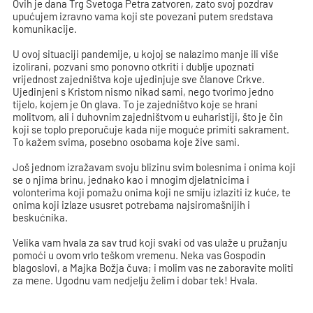
Ovih je dana Trg Svetoga Petra zatvoren, zato svoj pozdrav
upućujem izravno vama koji ste povezani putem sredstava
komunikacije.
U ovoj situaciji pandemije, u kojoj se nalazimo manje ili više
izolirani, pozvani smo ponovno otkriti i dublje upoznati
vrijednost zajedništva koje ujedinjuje sve članove Crkve.
Ujedinjeni s Kristom nismo nikad sami, nego tvorimo jedno
tijelo, kojem je On glava. To je zajedništvo koje se hrani
molitvom, ali i duhovnim zajedništvom u euharistiji, što je čin
koji se toplo preporučuje kada nije moguće primiti sakrament.
To kažem svima, posebno osobama koje žive sami.
Još jednom izražavam svoju blizinu svim bolesnima i onima koji
se o njima brinu, jednako kao i mnogim djelatnicima i
volonterima koji pomažu onima koji ne smiju izlaziti iz kuće, te
onima koji izlaze ususret potrebama najsiromašnijih i
beskućnika.
Velika vam hvala za sav trud koji svaki od vas ulaže u pružanju
pomoći u ovom vrlo teškom vremenu. Neka vas Gospodin
blagoslovi, a Majka Božja čuva; i molim vas ne zaboravite moliti
za mene. Ugodnu vam nedjelju želim i dobar tek! Hvala.