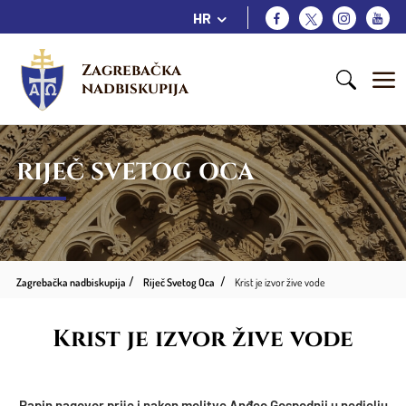
HR
Zagrebačka 
nadbiskupija
RIJEČ SVETOG OCA
Zagrebačka nadbiskupija
Riječ Svetog Oca
Krist je izvor žive vode
Krist je izvor žive vode
Papin nagovor prije i nakon molitve Anđeo Gospodnji u nedjelju