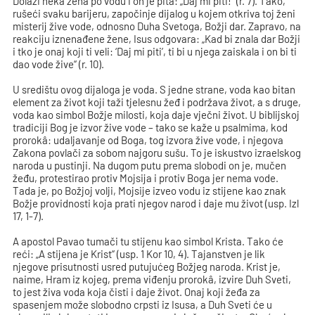
Dolazi neka žena po vodu i on je pita: „Daj mi piti!“ (r. 7). Tako,
rušeći svaku barijeru, započinje dijalog u kojem otkriva toj ženi
misterij žive vode, odnosno Duha Svetoga, Božji dar. Zapravo, na
reakciju iznenađene žene, Isus odgovara: „Kad bi znala dar Božji
i tko je onaj koji ti veli: ‘Daj mi piti’, ti bi u njega zaiskala i on bi ti
dao vode žive“ (r. 10).
U središtu ovog dijaloga je voda. S jedne strane, voda kao bitan
element za život koji taži tjelesnu žeđ i podržava život, a s druge,
voda kao simbol Božje milosti, koja daje vječni život. U biblijskoj
tradiciji Bog je izvor žive vode – tako se kaže u psalmima, kod
prorokâ: udaljavanje od Boga, tog izvora žive vode, i njegova
Zakona povlači za sobom najgoru sušu. To je iskustvo izraelskog
naroda u pustinji. Na dugom putu prema slobodi on je, mučen
žeđu, protestirao protiv Mojsija i protiv Boga jer nema vode.
Tada je, po Božjoj volji, Mojsije izveo vodu iz stijene kao znak
Božje providnosti koja prati njegov narod i daje mu život (usp. Izl
17, 1-7).
A apostol Pavao tumači tu stijenu kao simbol Krista. Tako će
reći: „A stijena je Krist“ (usp. 1 Kor 10, 4). Tajanstven je lik
njegove prisutnosti usred putujućeg Božjeg naroda. Krist je,
naime, Hram iz kojeg, prema viđenju prorokâ, izvire Duh Sveti,
to jest živa voda koja čisti i daje život. Onaj koji žeđa za
spasenjem može slobodno crpsti iz Isusa, a Duh Sveti će u