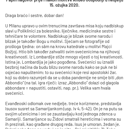
15. ožujka 2020.
Draga braćo i sestre, dobar dan!
U Milanu upravo u ovim trenucima završava misa koju nadbiskup
slavi u Poliklinici za bolesnike, liječnike, medicinske sestre i
tehničare te volontere. Nadbiskup je blizak svome narodu i
blizak je također Bogu u molitvi. Sjećam se fotografije od
prošloga tjedna: on sâm na krovu katedrale u molitvi Majci
Božjoj. Htio bih također zahvaliti svim svećenicima na njihovoj
kreativnosti. Iz Lombardije stiže mnogo vijesti o toj kreativnosti.
Istina je, Lombardija je jako pogođena. Svećenici su iznašli
bezbroj načina da budu blizu svome narodu kako se puk ne bi
osjećao napuštenim; to su svećenici koje resi apostolski žar,
koji su dobro razumjeli da se u doba pandemije ne smije biti „don
Abbondio“ (na tal. igra riječi; izraz „Abbondio“ dolazi od glagola
abbondare = napustiti, ostaviti, nap. pr.). Velika vam hvala
svećenici.
Evanđeoski odlomak ove nedjelje, treće korizmene, predstavlja
Isusov susret sa Samarijankom (usp. Iv 4, 5-42). On je na putu sa
svojim učenicima i oni se zaustavljaju kod jednoga zdenca u
Samariji. Samarijance su Židovi smatrali hereticima i veoma su
ih prezirali, kao građane drugog reda. Isus je umoran, žedan je.