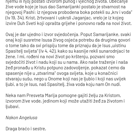
njemu ili njoj postati izvorom punog i vječnog života. Obećanje
žive vode koje je Isus dao Samarijanki postalo je stvarnost na
njegovoj Pashi: iz njegova probodena boka potekli su „krv i voda“
(Iv 19, 34). Krist, žrtvovani i uskrsli Jaganjac, vrelo je iz kojeg
izvire Duh Sveti koji oprašta grijehe i ponovno rađa na novi život.
Ovaj je dar ujedno i izvor svjedočenja. Poput Samarijanke, svaki
onaj koji susretne Isusa živog osjeća potrebu da drugima govori
o tome tako da svi prispiju tome da priznaju da je Isus „uistinu
Spasitelj svijeta“ (Iv 4, 42), kako su kasnije rekli sunarodnjaci te
žene. I mi, rođeni na novi život po krštenju, pozvani smo
svjedočiti život i nadu koji su u nama. Ako naše traženje i naša
žeđ pronađu u Kristu potpuno zadovoljenje, pokazat ćemo da
spasenje nije u „stvarima“ ovoga svijeta, koje u konačnici
stvaraju sušu, nego u Onome koji nas je ljubio i koji nas uvijek
ljubi, a to je Isus, naš Spasitelj, živa voda koju nam On nudi.
Neka nam Presveta Marija pomogne gajiti želju za Kristom,
izvorom žive vode, jedinom koji može utažiti žeđ za životom i
ljubavi.
Nakon Angelusa
Draga braćo i sestre,