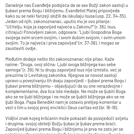
Današnje nas Evanđelje podsjeća da se sav Božji zakon sastoji u
ljubavi prema Bogu i bližnjemu. Evanđelist Matej pripovijeda
kako su se neki farizeji složili da iskušaju Isusa (usp. 22, 34-35).
Jedan od njih, zakonoznanac, uputio mu je ovo pitanje:
"Učitelju, koja ja zapovijed najveća u Zakonu?" (r. 36). Isus,
citirajući Ponovljeni zakon, odgovara: "Ljubi Gospodina Boga
svojega svim srcem svojim, i svom dušom svojom, i svim umom
svojim. To je najveća i prva zapovijed" (rr. 37-38). I mogao se
zaustaviti ovdje.
Međutim dodaje nešto što zakonoznanac nije pitao. Kaže
naime: "Druga, ovoj slična: Ljubi svoga bližnjega kao sebe
samoga" (r. 39). Ni tu drugu zapovijed Isus nije izmislio, već je
preuzima iz Levitskog zakonika. Njegova se novost sastoji
upravo u povezivanju tih dvaju zapovijedi – ljubavi prema Bogu i
ljubavi prema bližnjemu – objavljujući da su one nerazdvojne i
komplementarne, dva lica iste medalje. Ne može se ljubiti Boga
ako se ne ljubi bližnjega i ne može se ljubiti bližnjega ako se ne
ljubi Boga. Papa Benedikt nam je ostavio prelijep komentar u
vezi s tim u svojoj prvoj enciklici Deus caritas est (br. 16-18).
Vidljivi znak kojeg kršćanin može pokazati da posvjedoči svijetu
i drugima, svojoj obitelji Božju ljubav je ljubav prema braći.
Zapovijed ljubavi prema Bogu i bližnjemu je prva ne zato jer se