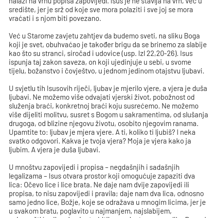
nalazi na vrhu popisa zapovijedî. Isus je ne stavlja na vrh, već u
središte, jer je srž od koje sve mora polaziti i sve joj se mora
vraćati i s njom biti povezano.
Već u Starome zavjetu zahtjev da budemo sveti, na sliku Boga
koji je svet, obuhvaćao je također brigu da se brinemo za slabije
kao što su stranci, siročad i udovice (usp. Izl 22,20-26). Isus
ispunja taj zakon saveza, on koji ujedinjuje u sebi, u svome
tijelu, božanstvo i čovještvo, u jednom jedinom otajstvu ljubavi.
U svjetlu tih Isusovih riječi, ljubav je mjerilo vjere, a vjera je duša
ljubavi. Ne možemo više odvajati vjerski život, pobožnost od
služenja braći, konkretnoj braći koju susrećemo. Ne možemo
više dijeliti molitvu, susret s Bogom u sakramentima, od slušanja
drugoga, od blizine njegovu životu, osobito njegovim ranama.
Upamtite to: ljubav je mjera vjere. A ti, koliko ti ljubiš? I neka
svatko odgovori. Kakva je tvoja vjera? Moja je vjera kako ja
ljubim. A vjera je duša ljubavi.
U mnoštvu zapovijedi i propisa – negdašnjih i sadašnjih
legalizama – Isus otvara prostor koji omogućuje zapaziti dva
lica: Očevo lice i lice brata. Ne daje nam dvije zapovijedi ili
propisa, to nisu zapovijedi i pravila; daje nam dva lica, odnosno
samo jedno lice, Božje, koje se odražava u mnogim licima, jer je
u svakom bratu, poglavito u najmanjem, najslabijem,