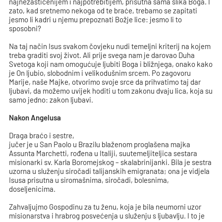
najnezaštićenijem i najpotrebitijem, prisutna sama slika Boga. I
zato, kad sretnemo nekoga od te braće, trebamo se zapitati
jesmo li kadri u njemu prepoznati Božje lice: jesmo li to
sposobni?
Na taj način Isus svakom čovjeku nudi temeljni kriterij na kojem
treba graditi svoj život. Ali prije svega nam je darovao Duha
Svetoga koji nam omogućuje ljubiti Boga i bližnjega, onako kako
je On ljubio, slobodnim i velikodušnim srcem. Po zagovoru
Marije, naše Majke, otvorimo svoje srce da prihvatimo taj dar
ljubavi, da možemo uvijek hoditi u tom zakonu dvaju lica, koja su
samo jedno: zakon ljubavi.
Nakon Angelusa
Draga braćo i sestre,
jučer je u San Paolo u Brazilu blaženom proglašena majka
Assunta Marchetti, rođena u Italiji, suutemeljiteljica sestara
misionarki sv. Karla Boromejskog – skalabrinijanki. Bila je sestra
uzorna u služenju siročadi talijanskih emigranata; ona je vidjela
Isusa prisutna u siromašnima, siročadi, bolesnima,
doseljenicima.
Zahvaljujmo Gospodinu za tu ženu, koja je bila neumorni uzor
misionarstva i hrabrog posvećenja u služenju s ljubavlju. I to je