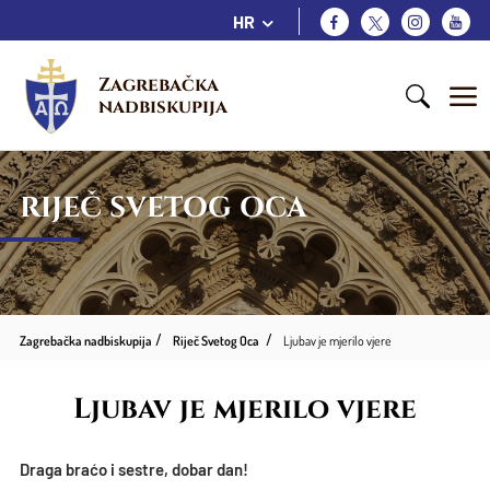
HR
Zagrebačka 
nadbiskupija
RIJEČ SVETOG OCA
Zagrebačka nadbiskupija
Riječ Svetog Oca
Ljubav je mjerilo vjere
Ljubav je mjerilo vjere
Draga braćo i sestre, dobar dan!