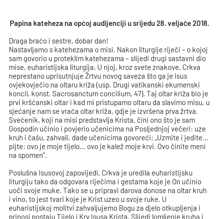
Papina kateheza na općoj audijenciji u srijedu 28. veljače 2018.
Draga braćo i sestre, dobar dan!
Nastavljamo s katehezama o misi. Nakon liturgije riječi – o kojoj
sam govorio u proteklim katehezama – slijedi drugi sastavni dio
mise, euharistijska liturgija. U njoj, kroz svete znakove, Crkva
neprestano uprisutnjuje Žrtvu novog saveza što ga je Isus
ovjekovječio na oltaru križa (usp. Drugi vatikanski ekumenski
koncil, konst. Sacrosanctum concilium, 47). Taj oltar križa bio je
prvi kršćanski oltar i kad mi pristupamo oltaru da slavimo misu, u
sjećanje nam se vraća oltar križa, gdje je izvršena prva žrtva.
Svećenik, koji na misi predstavlja Krista, čini ono što je sam
Gospodin učinio i povjerio učenicima na Posljednjoj večeri: uze
kruh i čašu, zahvali, dade učenicima govoreći: „Uzmite i jedite…
pijte: ovo je moje tijelo… ovo je kalež moje krvi. Ovo činite meni
na spomen".
Poslušna Isusovoj zapovijedi, Crkva je uredila euharistijsku
liturgiju tako da odgovara riječima i gestama koje je On učinio
uoči svoje muke. Tako se u pripravi darova donose na oltar kruh
i vino, to jest tvari koje je Krist uzeo u svoje ruke. U
euharistijskoj molitvi zahvaljujemo Bogu za djelo otkupljenja i
prinosi postaju Tijelo i Krv Isusa Krista. Slijedi lomljenje kruha i