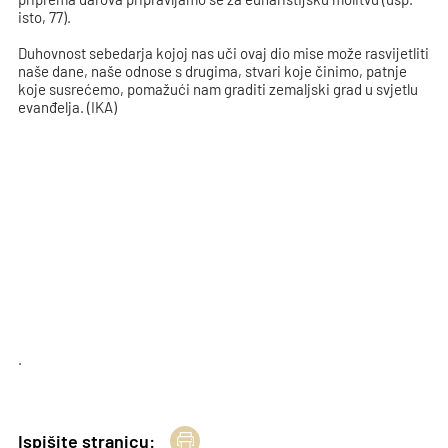
isto, 77).
Duhovnost sebedarja kojoj nas uči ovaj dio mise može rasvijetliti
naše dane, naše odnose s drugima, stvari koje činimo, patnje
koje susrećemo, pomažući nam graditi zemaljski grad u svjetlu
evanđelja. (IKA)
.
Ispišite stranicu: