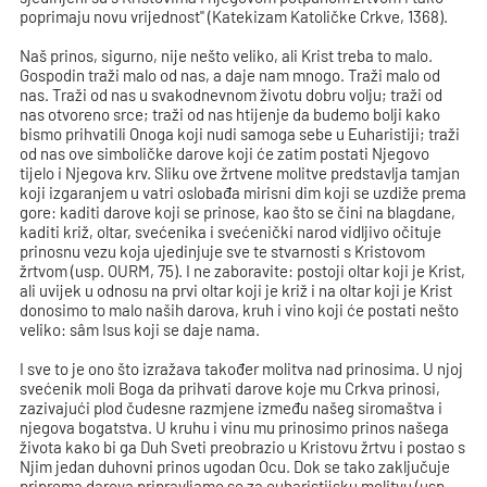
poprimaju novu vrijednost" (Katekizam Katoličke Crkve, 1368).
Naš prinos, sigurno, nije nešto veliko, ali Krist treba to malo.
Gospodin traži malo od nas, a daje nam mnogo. Traži malo od
nas. Traži od nas u svakodnevnom životu dobru volju; traži od
nas otvoreno srce; traži od nas htijenje da budemo bolji kako
bismo prihvatili Onoga koji nudi samoga sebe u Euharistiji; traži
od nas ove simboličke darove koji će zatim postati Njegovo
tijelo i Njegova krv. Sliku ove žrtvene molitve predstavlja tamjan
koji izgaranjem u vatri oslobađa mirisni dim koji se uzdiže prema
gore: kaditi darove koji se prinose, kao što se čini na blagdane,
kaditi križ, oltar, svećenika i svećenički narod vidljivo očituje
prinosnu vezu koja ujedinjuje sve te stvarnosti s Kristovom
žrtvom (usp. OURM, 75). I ne zaboravite: postoji oltar koji je Krist,
ali uvijek u odnosu na prvi oltar koji je križ i na oltar koji je Krist
donosimo to malo naših darova, kruh i vino koji će postati nešto
veliko: sâm Isus koji se daje nama.
I sve to je ono što izražava također molitva nad prinosima. U njoj
svećenik moli Boga da prihvati darove koje mu Crkva prinosi,
zazivajući plod čudesne razmjene između našeg siromaštva i
njegova bogatstva. U kruhu i vinu mu prinosimo prinos našega
života kako bi ga Duh Sveti preobrazio u Kristovu žrtvu i postao s
Njim jedan duhovni prinos ugodan Ocu. Dok se tako zaključuje
priprema darova pripravljamo se za euharistijsku molitvu (usp.