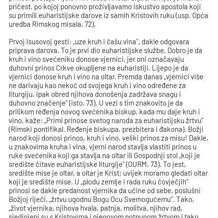
pričest, po kojoj ponovno proživljavamo iskustvo apostola koji
su primili euharistijske darove iz samih Kristovih ruku (usp. Opća
uredba Rimskog misala, 72).
Prvoj Isusovoj gesti: „uze kruh i čašu vina", dakle odgovara
priprava darova. To je prvi dio euharistijske službe. Dobro je da
kruh i vino svećeniku donose vjernici, jer oni označavaju
duhovni prinos Crkve okupljene na euharistiji. Lijepo je da
vjernici donose kruh i vino na oltar. Premda danas „vjernici više
ne darivaju kao nekoć od svojega kruh i vino određene za
liturgiju, ipak obred njihova donošenja zadržava snagu i
duhovno značenje" (isto, 73). U vezi s tim znakovito je da
prilikom ređenja novog svećenika biskup, kada mu daje kruh i
vino, kaže: „Primi prinose svetog naroda za euharistijsku žrtvu"
(Rimski pontifikal. Ređenje biskupa, prezbitera i đakona). Božji
narod koji donosi prinos, kruh i vino, veliki prinos za misu! Dakle,
u znakovima kruha i vina, vjerni narod stavlja vlastiti prinos u
ruke svećenika koji ga stavlja na oltar ili Gospodnji stol „koji je
središte čitave euharistijske liturgije" (OURM, 73). To jest,
središte mise je oltar, a oltar je Krist; uvijek moramo gledati oltar
koji je središte mise. U „plodu zemlje i rada ruku čovječjih"
prinosi se dakle predanost vjernika da učine od sebe, poslušni
Božjoj riječi, „žrtvu ugodnu Bogu Ocu Svemogućemu". Tako,
„život vjernika, njihova hvala, patnja, molitva, njihov rad,
sjedinjeni su s Kristovima i njegovom potpunom žrtvom i tako