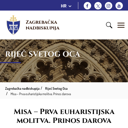
HR
Zagrebačka 
nadbiskupija
RIJEČ SVETOG OCA
Zagrebačka nadbiskupija
Riječ Svetog Oca
Misa – Prva euharistijska molitva. Prinos darova
Misa – Prva euharistijska
molitva. Prinos darova