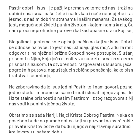
Pastir dobri – Isus – je pažljiv prema svakome od nas, traži na
dubini naša srca, naše želje i nade, kao i naše neuspjehe i ra
jesmo, s našim dobrim stranama i našim manama. Za svakoga o
jest, mogućnost živjeti punim životom, kojem nema kraja. Čuv
nam proći neprohodne putove i katkad opasne staze koji se j
Glagolima i gestama koje opisuju način na koji se Isus, Dobri
se odnose na ovce, to jest nas: „slušaju glas moj“, „idu za 
odgovoriti na nježne i brižne Gospodinove postupke. Slušanj
prisnost s Njim, koja jača u molitvi, u susretu srca sa srcem
prisnost s Isusom, ta otvorenost, razgovarati s Isusom, jača u 
pogrešnih putova, napuštajući sebična ponašanja, kako bism
bratstva i sebedarja.
Ne zaboravimo da je Isus jedini Pastir koji nam govori, pozna
jedno stado i moramo se samo truditi slušati njegov glas, do
I iz te stalne prisnosti s našim Pastirom, iz tog razgovora s 
nas vodi k punini vječnog života.
Obratimo se sada Mariji, Majci Krista Dobrog Pastira. Neka on
posebno bude na pomoć onima koji su pozvani na svećeništv
prihvate Kristov poziv da budu njegovi najizravniji suradnici
kraljevstvu u našem dobu.