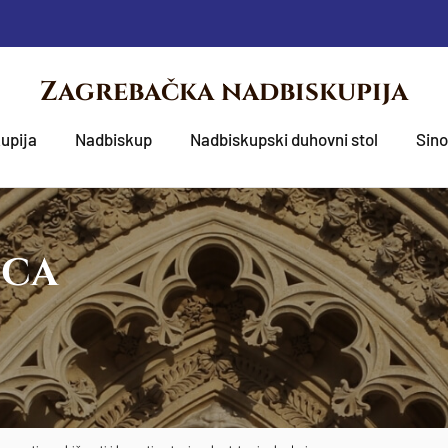
Zagrebačka nadbiskupija
upija
Nadbiskup
Nadbiskupski duhovni stol
Sin
OCA