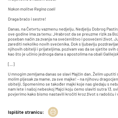
Nakon molitve Regina coeli
Draga braćo i sestre!
Danas, na Četvrtu vazmenu nedjelju, Nedjelju Dobrog Pastira”,
ove godine ima za temu: „Hrabrost da se preuzme rizik za Bo
poseban način za zvanja na svećeništvo i posvećeni život. Ju
zarediti nekoliko novih svećenika. Dok s ljubavlju pozdravl
njihovih obitelji i prijateljima, pozivam vas da se sjetite svi
kao što je učinio jednoga dana s apostolima na obali Galilejsk
[…]
U mnogim zemljama danas se slavi Majčin dan. Želim uputiti 
molim pljesak za mame, za sve majke! – na njihovu dragocjeno
obitelji. Spomenimo se također majki koje nas gledaju s neba
nam lete i našoj nebeskoj Majci koju ćemo slaviti sutra 13. 
povjerimo kako bismo nastavili kročiti kroz život s radošću i
Ispišite stranicu: