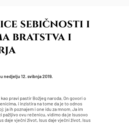
ce sebičnosti i
a bratstva i
rja
 nedjelju 12. svibnja 2019.
 kao pravi pastir Božjeg naroda. On govori o
nicima, i inzistira na tome da je to odnos
; ja ih poznajem i one idu za mnom. Ja im
ući pažljivo ovu rečenicu, vidimo da je Isusovo
s daje vječni život, Isus daje vječni život, Isus