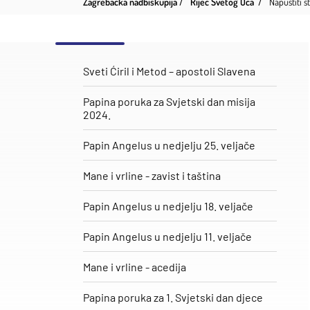
Zagrebačka nadbiskupija
Riječ Svetog Oca
Napustiti s
Sveti Ćiril i Metod – apostoli Slavena
Papina poruka za Svjetski dan misija
2024.
Papin Angelus u nedjelju 25. veljače
​Mane i vrline - zavist i taština
Papin Angelus u nedjelju 18. veljače
Papin Angelus u nedjelju 11. veljače
Mane i vrline - acedija
Papina poruka za 1. Svjetski dan djece