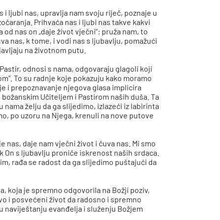
s i ljubi nas, upravlja nam svoju riječ, poznaje u
zočaranja. Prihvaća nas i ljubi nas takve kakvi
d nas on „daje život vječni“: pruža nam, to
a nas, k tome, i vodi nas s ljubavlju, pomažući
avljaju na životnom putu.
 Pastir, odnosi s nama, odgovaraju glagoli koji
mnom“. To su radnje koje pokazuju kako moramo
e i prepoznavanje njegova glasa implicira
 s božanskim Učiteljem i Pastirom naših duša. Ta
nama želju da ga slijedimo, izlazeći iz labirinta
o, po uzoru na Njega, krenuli na nove putove
je nas, daje nam vječni život i čuva nas. Mi smo
k On s ljubavlju proniče iskrenost naših srdaca.
Njim, rađa se radost da ga slijedimo puštajući da
a, koja je spremno odgovorila na Božji poziv,
o i posvećeni život da radosno i spremno
 u naviještanju evanđelja i služenju Božjem