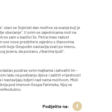
 slavi se Svjetski dan molitve za zvanja koji je
žje obećanje“. U svim se zajednicama moli na
tros sam u bazilici Sv. Petra imao radost
jam ove nove prezbitere zajedno s članovima
h onih koje Gospodin nastavlja zvati po imenu,
og jezera, da postanu „ribarima ljudi“.
srdačan pozdrav svim majkama i zahvaliti im –
m radu na podizanju djece i zaštiti vrijednosti
 i nastavljaju bdjeti nad nama molitvom. Misli
svibnja pod imenom Gospa Fatimska. Njoj se
 velikodušno.
Podijelite na: