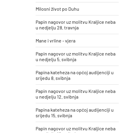
Milosni život po Duhu
Papin nagovor uz molitvu Kraljice neba
u nedjelju 28. travnja
Mane i vrline - vjera
Papin nagovor uz molitvu Kraljice neba
u nedjelju 5. svibnja
Papina kateheza na općoj audijenciji u
srijedu 8. svibnja
Papin nagovor uz molitvu Kraljice neba
u nedjelju 12. svibnja
Papina kateheza na općoj audijenciji u
srijedu 15. svibnja
Papin nagovor uz molitvu Kraljice neba