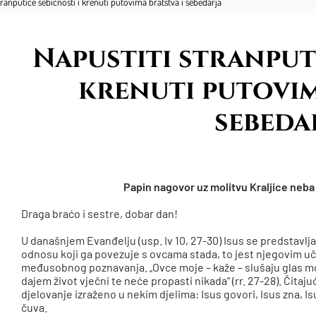
tranputice sebičnosti i krenuti putovima bratstva i sebedarja
Napustiti stranputi
krenuti putovim
sebeda
Papin nagovor uz molitvu Kraljice neba u
Draga braćo i sestre, dobar dan!
U današnjem Evanđelju (usp. Iv 10, 27-30) Isus se predstavlja
odnosu koji ga povezuje s ovcama stada, to jest njegovim uče
međusobnog poznavanja. „Ovce moje – kaže – slušaju glas moj
dajem život vječni te neće propasti nikada“ (rr. 27-28). Čitaj
djelovanje izraženo u nekim djelima: Isus govori, Isus zna, Isu
čuva.