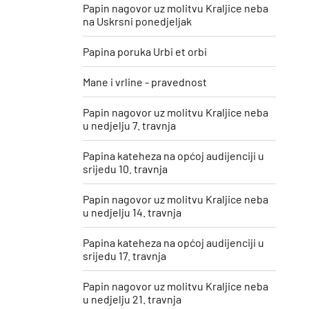
Papin nagovor uz molitvu Kraljice neba
na Uskrsni ponedjeljak
Papina poruka Urbi et orbi
Mane i vrline - pravednost
Papin nagovor uz molitvu Kraljice neba
u nedjelju 7. travnja
Papina kateheza na općoj audijenciji u
srijedu 10. travnja
Papin nagovor uz molitvu Kraljice neba
u nedjelju 14. travnja
Papina kateheza na općoj audijenciji u
srijedu 17. travnja
Papin nagovor uz molitvu Kraljice neba
u nedjelju 21. travnja