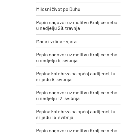
Milosni život po Duhu
Papin nagovor uz molitvu Kraljice neba
u nedjelju 28. travnja
Mane i vrline - vjera
Papin nagovor uz molitvu Kraljice neba
u nedjelju 5. svibnja
Papina kateheza na općoj audijenciji u
srijedu 8. svibnja
Papin nagovor uz molitvu Kraljice neba
u nedjelju 12. svibnja
Papina kateheza na općoj audijenciji u
srijedu 15. svibnja
Papin nagovor uz molitvu Kraljice neba