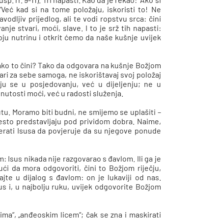
 “Već kad si na tome položaju, iskoristi to! Ne
zavodljiv prijedlog, ali te vodi ropstvu srca: čini
e stvari, moći, slave. I to je srž tih napasti:
voju nutrinu i otkrit ćemo da naše kušnje uvijek
Kako to čini? Tako da odgovara na kušnje Božjom
tvari za sebe samoga, ne iskorištavaj svoj položaj
iju se u posjedovanju, već u dijeljenju; ne u
nutosti moći, već u radosti služenja.
tu. Moramo biti budni, ne smijemo se uplašiti –
esto predstavljaju pod prividom dobra. Naime,
atjerati Isusa da povjeruje da su njegove ponude
: Isus nikada nije razgovarao s đavlom. Ili ga je
dući da mora odgovoriti, čini to Božjom riječju,
jte u dijalog s đavlom: on je lukaviji od nas.
sus i, u najbolju ruku, uvijek odgovorite Božjom
ma“, „anđeoskim licem“; čak se zna i maskirati