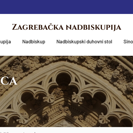
Zagrebačka nadbiskupija
upija
Nadbiskup
Nadbiskupski duhovni stol
Sin
OCA