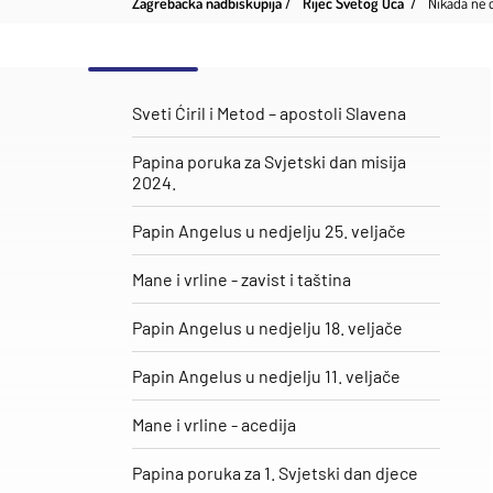
Zagrebačka nadbiskupija
Riječ Svetog Oca
Nikada ne 
Sveti Ćiril i Metod – apostoli Slavena
Papina poruka za Svjetski dan misija
2024.
Papin Angelus u nedjelju 25. veljače
​Mane i vrline - zavist i taština
Papin Angelus u nedjelju 18. veljače
Papin Angelus u nedjelju 11. veljače
Mane i vrline - acedija
Papina poruka za 1. Svjetski dan djece