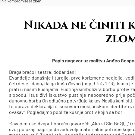
činiti kompromise sa zlom
Nikada ne činiti 
zlo
Papin nagovor uz molitvu Anđeo Gospodn
Draga braćo i sestre, dobar dan!
Evanđelje današnje liturgije, prve korizmene nedjelje, vodi
četrdeset dana, da ga kuša đavao (usp.
Lk
4, 1-13). Isusa 
prati u našim kušnjama. Pustinja simbolizira borbu protiv zav
slobodu. Isus živi iskustvo pustinje neposredno prije po
duhovnu borbu On odlučno potvrđuje kakav Mesija kani biti. N
to upravo deklaracija o Isusovom mesijanskom identitetu, o
ovakav“. Pogledajmo pobliže kušnje protiv kojih se bori.
Đavao mu se dvaput obraća govoreći: „Ako si Sin Božji…“ (rr.
svoj položaj: najprije da zadovolji materijalne potrebe koje o
moć (usp. rr. 6-7); na kraju, da dobije čudesan znak od Boga (us