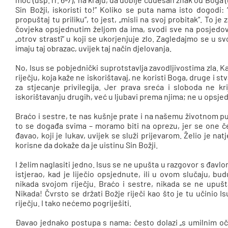
Sin Božji, iskoristi to!” Koliko se puta nama isto dogodi:
propuštaj tu priliku“, to jest, „misli na svoj probitak“. To je 
čovjeka opsjednutim željom da ima, svodi sve na posjedovanj
„otrov strastî“ u koji se ukorjenjuje zlo. Zagledajmo se u s
imaju taj obrazac, uvijek taj način djelovanja.
No, Isus se pobjednički suprotstavlja zavodljivostima zla. 
riječju, koja kaže ne iskorištavaj, ne koristi Boga, druge i s
za stjecanje privilegija. Jer prava sreća i sloboda ne kr
iskorištavanju drugih, već u ljubavi prema njima; ne u opsjed
Braćo i sestre, te nas kušnje prate i na našemu životnom pu
to se događa svima – moramo biti na oprezu, jer se one č
đavao, koji je lukav, uvijek se služi prijevarom. Želio je n
korisne da dokaže da je uistinu Sin Božji.
I želim naglasiti jedno. Isus se ne upušta u razgovor s đavlom
istjerao, kad je liječio opsjednute, ili u ovom slučaju, bu
nikada svojom riječju. Braćo i sestre, nikada se ne upušta
Nikada! Čvrsto se držati Božje riječi kao što je tu učinio I
riječju. I tako nećemo pogriješiti.
Đavao jednako postupa s nama: često dolazi „s umilnim oči