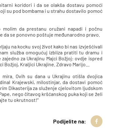
tarni koridori i da se olakša dostavu pomoći
 koji su pod bombama i u strahu dostavilo pomoć
to molim da prestanu oružani napadi i počnu
 – te da se ponovno poštuje međunarodno pravo.
jaju na kocku svoj život kako bi nas izvješćivali
nam služba omogućuj izbliza pratiti tu dramu i
e zajedno za Ukrajinu Majci Božjoj: ovdje ispred
 Božjoj, Kraljici Ukrajine. Zdravo Marijo…
u mira. Ovih su dana u Ukrajinu otišla dvojica
inal Krajewski, milostinjar, da dostavi pomoć
erim
Dikasterija za služenje cjelovitom ljudskom
 Pape, nego čitavog kršćanskog puka koji se želi
dajte tu okrutnost!“
Podijelite na: