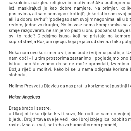
sakralnim, naizgled religioznim motivima! Ako podlegnemo
laž, maskirajući je kao dobre namjere. Na primjer, kol
poslovima, ali sam pomagao sirotinji“; „iskoristio sam svoj po
ali i u dobru svrhu“; “podlegao sam svojim nagonima, ali u bit
redom, jedno za drugim. Molim vas: nema kompromisa sa z
smije razgovarati, ne smijemo pasti u onu pospanost savjesti p
svi to rade”! Gledajmo Isusa, koji ne pristaje na komp
suprotstavlja Božjom riječju, koja je jača od đavla, i tako pob
Neka nam ovo korizmeno vrijeme bude i vrijeme pustinje. Uz
nam doći – i u tim prostorima zastanimo i pogledajmo ono 
istinu, ono što znamo da se ne može opravdati. Izvedimo u
Božju riječ u molitvi, kako bi se u nama odigrala korisna 
slobodu.
Molimo Presvetu Djevicu da nas prati u korizmenoj pustinji 
Nakon Angelusa
Draga braćo i sestre,
u Ukrajini teku rijeke krvi i suza. Ne radi se samo o vojnoj 
bijedu. Broj žrtava sve je veći, kao i broj izbjeglica, osobito
raste, iz sata u sat, potreba za humanitarnom pomoći.