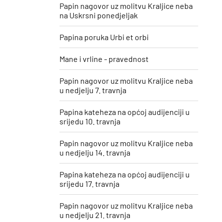
Papin nagovor uz molitvu Kraljice neba
na Uskrsni ponedjeljak
Papina poruka Urbi et orbi
Mane i vrline - pravednost
Papin nagovor uz molitvu Kraljice neba
u nedjelju 7. travnja
Papina kateheza na općoj audijenciji u
srijedu 10. travnja
Papin nagovor uz molitvu Kraljice neba
u nedjelju 14. travnja
Papina kateheza na općoj audijenciji u
srijedu 17. travnja
Papin nagovor uz molitvu Kraljice neba
u nedjelju 21. travnja