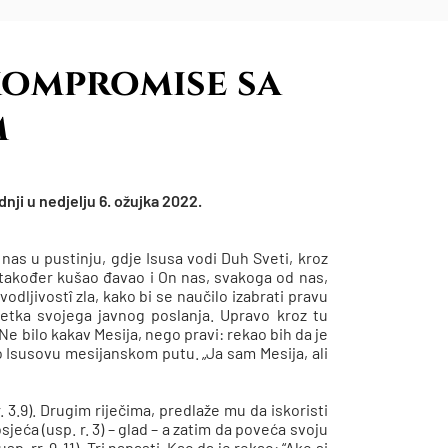
kompromise sa
m
ji u nedjelju 6. ožujka 2022.
 nas u pustinju, gdje Isusa vodi Duh Sveti, kroz
je također kušao đavao i On nas, svakoga od nas,
odljivostî zla, kako bi se naučilo izabrati pravu
četka svojega javnog poslanja. Upravo kroz tu
e bilo kakav Mesija, nego pravi: rekao bih da je
 Isusovu mesijanskom putu. „Ja sam Mesija, ali
 3.9). Drugim riječima, predlaže mu da iskoristi
sjeća (usp. r. 3) – glad – a zatim da poveća svoju
p. rr. 9-11). Tri napasti. Kao da je rekao: “Ako si