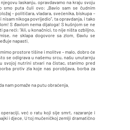
 njegovu laskanju, opravdavamo na kraju svoju
iko smo puta čuli ovo: „Bavio sam se čudnim
ložaj – političara, vladara, svećenika, biskupa –
i nisam nikoga povrijedio”, ta opravdanja, i tako
lom! S đavlom nema dijaloga! S kušnjom se ne
a reći: “Ali, u konačnici, to nije ništa ozbiljno,
romise, ne sklapa dogovore sa zlom. Đavlu se
jeđuje napasti.
mimo prostore tišine i molitve – malo, dobro će
što se odigrava u našemu srcu, našu unutarnju
 svojoj nutrini stvari na čistac, stanimo pred
borba protiv zla koje nas porobljava, borba za
i da nam pomaže na putu obraćenja.
operaciji, već o ratu koji sije smrt, razaranje i
 majki i djece. U toj mučeničkoj zemlji dramatično