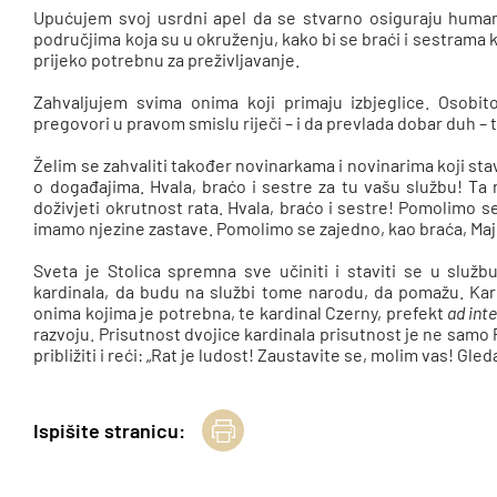
Upućujem svoj usrdni apel da se stvarno osiguraju humani
područjima koja su u okruženju, kako bi se braći i sestrama
prijeko potrebnu za preživljavanje.
Zahvaljujem svima onima koji primaju izbjeglice. Osobi
pregovori u pravom smislu riječi – i da prevlada dobar duh
Želim se zahvaliti također novinarkama i novinarima koji stavl
o događajima. Hvala, braćo i sestre za tu vašu službu! Ta 
doživjeti okrutnost rata. Hvala, braćo i sestre! Pomolimo s
imamo njezine zastave. Pomolimo se zajedno, kao braća, Majci
Sveta je Stolica spremna sve učiniti i staviti se u služb
kardinala, da budu na službi tome narodu, da pomažu. Kard
onima kojima je potrebna, te kardinal Czerny, prefekt
ad int
razvoju. Prisutnost dvojice kardinala prisutnost je ne samo
približiti i reći: „Rat je ludost! Zaustavite se, molim vas! Gle
Ispišite stranicu: