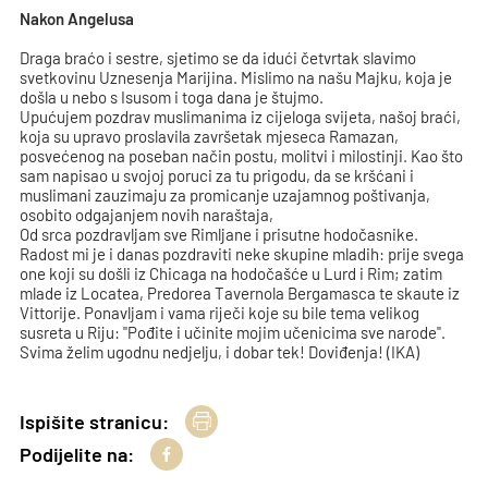
Nakon Angelusa
Draga braćo i sestre, sjetimo se da idući četvrtak slavimo
svetkovinu Uznesenja Marijina. Mislimo na našu Majku, koja je
došla u nebo s Isusom i toga dana je štujmo.
Upućujem pozdrav muslimanima iz cijeloga svijeta, našoj braći,
koja su upravo proslavila završetak mjeseca Ramazan,
posvećenog na poseban način postu, molitvi i milostinji. Kao što
sam napisao u svojoj poruci za tu prigodu, da se kršćani i
muslimani zauzimaju za promicanje uzajamnog poštivanja,
osobito odgajanjem novih naraštaja,
Od srca pozdravljam sve Rimljane i prisutne hodočasnike.
Radost mi je i danas pozdraviti neke skupine mladih: prije svega
one koji su došli iz Chicaga na hodočašće u Lurd i Rim; zatim
mlade iz Locatea, Predorea Tavernola Bergamasca te skaute iz
Vittorije. Ponavljam i vama riječi koje su bile tema velikog
susreta u Riju: "Pođite i učinite mojim učenicima sve narode".
Svima želim ugodnu nedjelju, i dobar tek! Doviđenja! (IKA)
Ispišite stranicu:
Podijelite na: