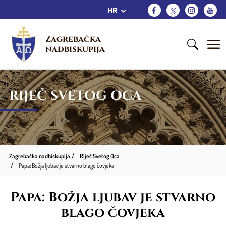
HR
Zagrebačka 
nadbiskupija
RIJEČ SVETOG OCA
Zagrebačka nadbiskupija
Riječ Svetog Oca
Papa: Božja ljubav je stvarno blago čovjeka
Papa: Božja ljubav je stvarno
blago čovjeka