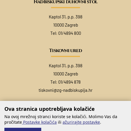
Nadbiskupski duhovni stol
Kaptol 31, p.p. 398
10000 Zagreb
Tel:
01/4894 800
Tiskovni ured
Kaptol 31, p.p. 398
10000 Zagreb
Tel:
01/4894 878
tiskovni@zg-nadbiskupija.hr
Ova stranica upotrebljava kolačiće
Na ovoj mrežnoj stranci koriste se kolačići. Molimo Vas da
pročitate
Postavke kolačića
ili
ažurirajte postavke
.