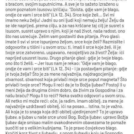
s braćom, svojim suputnicima. A sve je to sažeto izraženo u
onom poznatom Isusovu izričaju: "Doista, gdje vam je blago,
ondje će vam i srce biti" (Lk 12, 34). Srce koje želi… Svi mi
imamo neku želju! Jadni su oni ljudi koji nemaju želju! Želju da
se ide naprijed, prema cilju, a za nas kršćane taj cilj je susret s
Isusom, susret upravo s njim, koji je naš život, naša radost, ono
što nas usrećuje. Želim vam postaviti dva pitanja. Prvo glasi:
imate li svi vi srce ispunjeno željom, srce koje želi? Razmislite i
odgovorite u tišini i u svom srcu: ti, imaš li srce koje želi, ili je
tvoje srce zatvoreno, uspavano, neosjetljivo za život? Želja: ići
naprijed ususret Isusu. Drugo pitanje glasi: gdje je tvoje blago,
ono što ti želiš. – Jer Isus nam je rekao: "Gdje vam je blago,
ondje će vam i srce biti" (Lk 12, 34) – i ja postavljam pitanje: gdje
je tvoja želja? Što je za mene najvažnija, najdragocjenija
stvarnost, stvarnost koja privlači moje srce poput magneta? Što
privlači tvoje srce? Mogu li reći da je to Božja ljubav? Postoji li u
meni želja da drugima činim dobro, da živim za Gospodina i za
našu braću? Mogu li to reći? Neka svatko odgovori u svom srcu.
Ali netko mi može reći: oče, ja radim, imam obitelj, za mene je
najvažnije uzdržavati obitelj, ići na posao… Istina, to je važno.
Ali koja je to snaga koja drži obitelj ujedinjenom? To je upravo
ljubav, a ljubav u naše srce unosi Bog, Božja ljubav: upravo Božja
ljubav daje smisao malim svakodnevnim obavezama te pomaže
suočiti se s velikim kušnjama. To je pravo čovjekovo blago.
Kročiti kroz život s ljubavlju, s onom ljubavlju koju je Gospodin