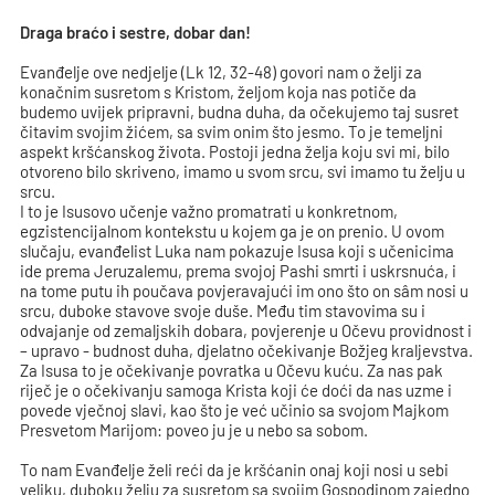
Draga braćo i sestre, dobar dan!
Evanđelje ove nedjelje (Lk 12, 32-48) govori nam o želji za
konačnim susretom s Kristom, željom koja nas potiče da
budemo uvijek pripravni, budna duha, da očekujemo taj susret
čitavim svojim žićem, sa svim onim što jesmo. To je temeljni
aspekt kršćanskog života. Postoji jedna želja koju svi mi, bilo
otvoreno bilo skriveno, imamo u svom srcu, svi imamo tu želju u
srcu.
I to je Isusovo učenje važno promatrati u konkretnom,
egzistencijalnom kontekstu u kojem ga je on prenio. U ovom
slučaju, evanđelist Luka nam pokazuje Isusa koji s učenicima
ide prema Jeruzalemu, prema svojoj Pashi smrti i uskrsnuća, i
na tome putu ih poučava povjeravajući im ono što on sâm nosi u
srcu, duboke stavove svoje duše. Među tim stavovima su i
odvajanje od zemaljskih dobara, povjerenje u Očevu providnost i
– upravo - budnost duha, djelatno očekivanje Božjeg kraljevstva.
Za Isusa to je očekivanje povratka u Očevu kuću. Za nas pak
riječ je o očekivanju samoga Krista koji će doći da nas uzme i
povede vječnoj slavi, kao što je već učinio sa svojom Majkom
Presvetom Marijom: poveo ju je u nebo sa sobom.
To nam Evanđelje želi reći da je kršćanin onaj koji nosi u sebi
veliku, duboku želju za susretom sa svojim Gospodinom zajedno