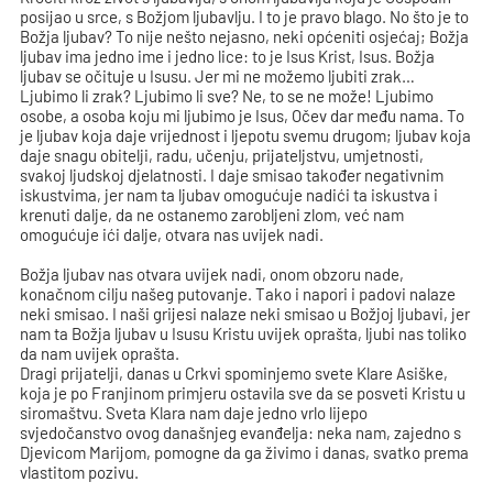
posijao u srce, s Božjom ljubavlju. I to je pravo blago. No što je to
Božja ljubav? To nije nešto nejasno, neki općeniti osjećaj; Božja
ljubav ima jedno ime i jedno lice: to je Isus Krist, Isus. Božja
ljubav se očituje u Isusu. Jer mi ne možemo ljubiti zrak…
Ljubimo li zrak? Ljubimo li sve? Ne, to se ne može! Ljubimo
osobe, a osoba koju mi ljubimo je Isus, Očev dar među nama. To
je ljubav koja daje vrijednost i ljepotu svemu drugom; ljubav koja
daje snagu obitelji, radu, učenju, prijateljstvu, umjetnosti,
svakoj ljudskoj djelatnosti. I daje smisao također negativnim
iskustvima, jer nam ta ljubav omogućuje nadići ta iskustva i
krenuti dalje, da ne ostanemo zarobljeni zlom, već nam
omogućuje ići dalje, otvara nas uvijek nadi.
Božja ljubav nas otvara uvijek nadi, onom obzoru nade,
konačnom cilju našeg putovanje. Tako i napori i padovi nalaze
neki smisao. I naši grijesi nalaze neki smisao u Božjoj ljubavi, jer
nam ta Božja ljubav u Isusu Kristu uvijek oprašta, ljubi nas toliko
da nam uvijek oprašta.
Dragi prijatelji, danas u Crkvi spominjemo svete Klare Asiške,
koja je po Franjinom primjeru ostavila sve da se posveti Kristu u
siromaštvu. Sveta Klara nam daje jedno vrlo lijepo
svjedočanstvo ovog današnjeg evanđelja: neka nam, zajedno s
Djevicom Marijom, pomogne da ga živimo i danas, svatko prema
vlastitom pozivu.