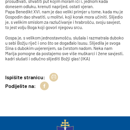
prosuđivati, shvatiti put kojim moram ići i, jednom kada
donesem odluku, krenuti naprijed, ostati vjeran.
Papa Benedikt XVI. nam je dao veliki primjer u tome, kada mu je
Gospodin dao shvatiti, u molitvi, koji korak mora učiniti. Slijedio
je, s velikim smislom za razlučivanje i hrabrošću, svoju savjest,
to jest volju Boga koji govori njegovu srcu.
Gospa je, s velikom jednostavnošću, slušala i razmatrala duboko
u sebi Božju riječ i ono što se događalo Isusu. Slijedila je svoga
Sina s dubokim uvjerenjem, sa čvrstom nadom. Neka nam
Marija pomogne da postajemo sve više muškarci i žene savjesti,
kadri slušati i odlučno slijediti Božji glas! (IKA)
Ispišite stranicu:
Podijelite na: