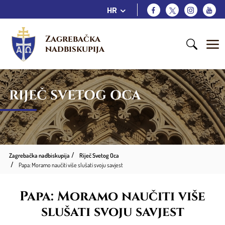
HR
Zagrebačka 
nadbiskupija
RIJEČ SVETOG OCA
Zagrebačka nadbiskupija
Riječ Svetog Oca
Papa: Moramo naučiti više slušati svoju savjest
Papa: Moramo naučiti više
slušati svoju savjest