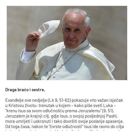
Draga braćo i sestre,
Evanđelje ove nedjelje (Lk 9, 51-62) pokazuje vrlo važan isječak
u Kristovu životu: trenutak u kojem – kako piše sveti Luka –
"krenu Isus sa svom odlučnošću prema Jeruzalemu" (9, 51).
Jeruzalem je krajnji cilj, gdje Isus, o svojoj posljednjoj Pashi,
mora umrijeti i uskrsnuti i tako dovršiti svoje poslanje spasenja.
Od toga časa, nakon te "čvrste odlučnosti" Isus ide ravno do cilja