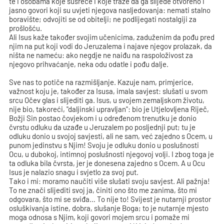
te i osobama koje susreće i koje traže da ga slijede otvoreno i
jasno govori koji su uvjeti njegova nasljedovanja: nemati stalno
boravište; odvojiti se od obitelji; ne podlijegati nostalgiji za
prošlošću.
Ali Isus kaže također svojim učenicima, zaduženim da pođu pred
njim na put koji vodi do Jeruzalema i najave njegov prolazak, da
ništa ne nameću: ako negdje ne naiđu na raspoloživost za
njegovo prihvaćanje, neka odu odatle i pođu dalje.
Sve nas to potiče na razmišljanje. Kazuje nam, primjerice,
važnost koju je, također za Isusa, imala savjest: slušati u svom
srcu Očev glas i slijediti ga. Isus, u svojem zemaljskom životu,
nije bio, takoreći, "daljinski upravljan": bio je Utjelovljena Riječ,
Božji Sin postao čovjekom i u određenom trenutku je donio
čvrstu odluku da uzađe u Jeruzalem po posljednji put; tu je
odluku donio u svojoj savjesti, ali ne sam, već zajedno s Ocem, u
punom jedinstvu s Njim! Svoju je odluku donio u poslušnosti
Ocu, u dubokoj, intimnoj poslušnosti njegovoj volji. I zbog toga je
ta odluka bila čvrsta, jer je donesena zajedno s Ocem. A u Ocu
Isus je nalazio snagu i svjetlo za svoj put.
Tako i mi: moramo naučiti više slušati svoju savjest. Ali pažnja!
To ne znači slijediti svoj ja, činiti ono što me zanima, što mi
odgovara, što mi se sviđa… To nije to! Svijest je nutarnji prostor
osluškivanja istine, dobra, slušanje Boga; to je nutarnje mjesto
moga odnosa s Njim, koji govori mojem srcu i pomaže mi