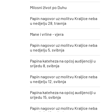
Milosni život po Duhu
Papin nagovor uz molitvu Kraljice neba
u nedjelju 28. travnja
Mane i vrline - vjera
Papin nagovor uz molitvu Kraljice neba
u nedjelju 5. svibnja
Papina kateheza na općoj audijenciji u
srijedu 8. svibnja
Papin nagovor uz molitvu Kraljice neba
u nedjelju 12. svibnja
Papina kateheza na općoj audijenciji u
srijedu 15. svibnja
Papin nagovor uz molitvu Kraljice neba