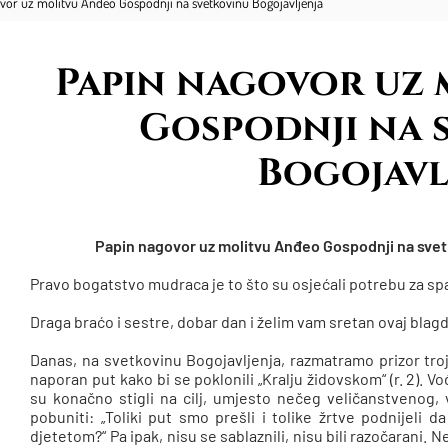
vor uz molitvu Anđeo Gospodnji na svetkovinu Bogojavljenja
Papin nagovor uz
Gospodnji na 
Bogojavl
Papin nagovor uz molitvu Anđeo Gospodnji na svetk
Pravo bogatstvo mudraca je to što su osjećali potrebu za s
Draga braćo i sestre, dobar dan i želim vam sretan ovaj blag
Danas, na svetkovinu Bogojavljenja, razmatramo prizor troji
naporan put kako bi se poklonili „Kralju židovskom“ (r. 2).
su konačno stigli na cilj, umjesto nečeg veličanstvenog,
pobuniti: „Toliki put smo prešli i tolike žrtve podnijeli 
djetetom?“ Pa ipak, nisu se sablaznili, nisu bili razočarani. 