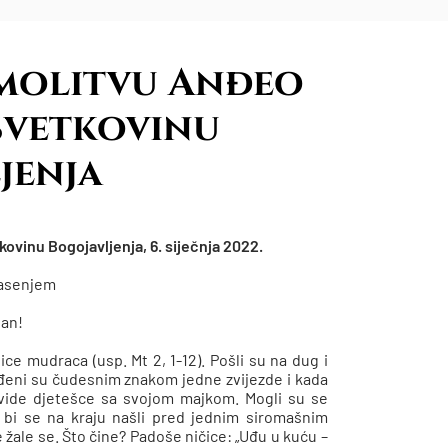
 molitvu Anđeo
svetkovinu
jenja
ovinu Bogojavljenja, 6. siječnja 2022.
pasenjem
dan!
ce mudraca (usp. Mt 2, 1-12). Pošli su na dug i
 Vođeni su čudesnim znakom jedne zvijezde i kada
 vide djetešce sa svojom majkom. Mogli su se
da bi se na kraju našli pred jednim siromašnim
Ne žale se. Što čine? Padoše ničice: „Uđu u kuću –