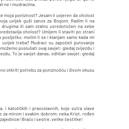
li ne i mudracima.
 je moja poniznost? Jesam li uvjeren da oholost
t koja uvijek guši zanos za Bogom. Radim li na
 i drugima ili sam stalno usredotočen na sebe
edstavlja oholost? Umijem li staviti po strani
na posljetku: molim li se i klanjam samo kada mi
us uvijek treba? Mudraci su započeli putovanje
as možemo poslušati ovaj savjet: gledaj zvijezdu i
jezdu. To je savjet danas, odličan savjet: gledaj
no otkriti potrebu za poniznošću i živom okusu
i katoličkih i pravoslavnih, koje sutra slave
e za mirom i svakim dobrom: neka Krist, rođen
 zajednice! Braćo i sestre, velike čestitke!