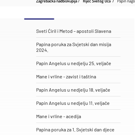
Zagrebačka nadbiskupija
Riječ Svetog Oca
Papin nago
Sveti Ćiril i Metod – apostoli Slavena
Papina poruka za Svjetski dan misija
2024.
Papin Angelus u nedjelju 25. veljače
​Mane i vrline - zavist i taština
Papin Angelus u nedjelju 18. veljače
Papin Angelus u nedjelju 11. veljače
Mane i vrline - acedija
Papina poruka za 1. Svjetski dan djece