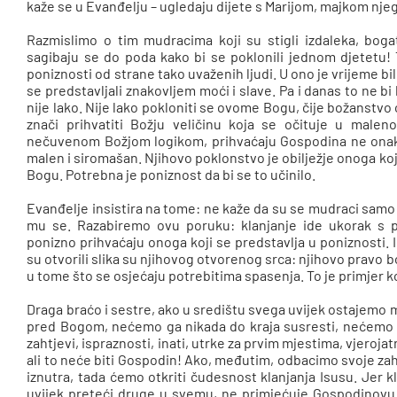
kaže se u Evanđelju – ugledaju dijete s Marijom, majkom njego
Razmislimo o tim mudracima koji su stigli izdaleka, bogati
sagibaju se do poda kako bi se poklonili jednom djetetu! 
poniznosti od strane tako uvaženih ljudi. U ono je vrijeme bi
se predstavljali znakovljem moći i slave. Pa i danas to ne 
nije lako. Nije lako pokloniti se ovome Bogu, čije božanstvo 
znači prihvatiti Božju veličinu koja se očituje u malen
nečuvenom Božjom logikom, prihvaćaju Gospodina ne onako 
malen i siromašan. Njihovo poklonstvo je obilježje onoga koji 
Bogu. Potrebna je poniznost da bi se to učinilo.
Evanđelje insistira na tome: ne kaže da su se mudraci samo 
mu se. Razabiremo ovu poruku: klanjanje ide ukorak s 
ponizno prihvaćaju onoga koji se predstavlja u poniznosti. I 
su otvorili slika su njihovog otvorenog srca: njihovo pravo bo
u tome što se osjećaju potrebitima spasenja. To je primjer 
Draga braćo i sestre, ako u središtu svega uvijek ostajemo 
pred Bogom, nećemo ga nikada do kraja susresti, nećemo m
zahtjevi, ispraznosti, inati, utrke za prvim mjestima, vjeroj
ali to neće biti Gospodin! Ako, međutim, odbacimo svoje z
iznutra, tada ćemo otkriti čudesnost klanjanja Isusu. Jer k
uvijek preteći druge u svemu, ne primjećuje Gospodinovu p