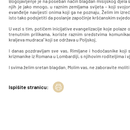
Bogojavljenje je na poseban način blagdan misijskog djela sv
njih je jako mnogo, u raznim zemljama svijeta – koji svoj
evanđelje navijesti onima koji ga ne poznaju. Želim im izreć
isto tako podsjetiti da poslanje započinje kršćanskim svj
U vezi s tim, potičem inicijative evangelizacije koje polaze o
trenutnim prilikama, koriste raznim sredstvima komunik
kraljeva mudraca“ koji se održava u Poljskoj.
I danas pozdravljam sve vas, Rimljane i hodočasnike koji st
krizmanike iz Romana u Lombardiji, s njihovim roditeljima i v
I svima želim sretan blagdan. Molim vas, ne zaboravite molit
Ispišite stranicu: