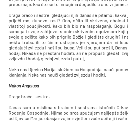
prepoznaje, kao što se to mnogima dogodilo u ono vrijeme, a
Draga braćo i sestre, gledajući njih danas se pitamo: kakva
priječi moj duhovni rast? Ona, očita ili skrivena, oholos
vlastitoj poučljivosti, kako bih bio na raspolaganju Bogu
samoga i svoje zahtjeve, s onim skrivenim egoizmom koji pr
svoje gledište kako bih prigrlio Božje i gledište drugih? I 
nešto treba, ili to činim ustrajno, jer vjerujem da mi Is
gledajući zvijezdu i našli su Isusa. Veliki su put prešli. Dan
hodaj. Nikada ne prestani hodati, ali ne propusti gledati zvi
zvijezdu i hodaj, gledaj zvijezdu i putuj.
Neka nas Djevica Marija, službenica Gospodnja, nauči ponov
klanjanja. Neka nas nauči gledati zvijezdu i hoditi.
Nakon Angelusa
Draga braćo i sestre,
Danas sam u mislima s braćom i sestrama istočnih Crkava, 
Rođenje Gospodnje. Njima od srca upućujem najljepše želj
od Djevice Marije, obasja svojim svjetlom vaše obitelji i vaše