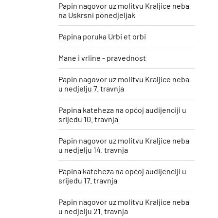
Papin nagovor uz molitvu Kraljice neba
na Uskrsni ponedjeljak
Papina poruka Urbi et orbi
Mane i vrline - pravednost
Papin nagovor uz molitvu Kraljice neba
u nedjelju 7. travnja
Papina kateheza na općoj audijenciji u
srijedu 10. travnja
Papin nagovor uz molitvu Kraljice neba
u nedjelju 14. travnja
Papina kateheza na općoj audijenciji u
srijedu 17. travnja
Papin nagovor uz molitvu Kraljice neba
u nedjelju 21. travnja