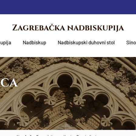
Zagrebačka nadbiskupija
upija
Nadbiskup
Nadbiskupski duhovni stol
Sin
OCA