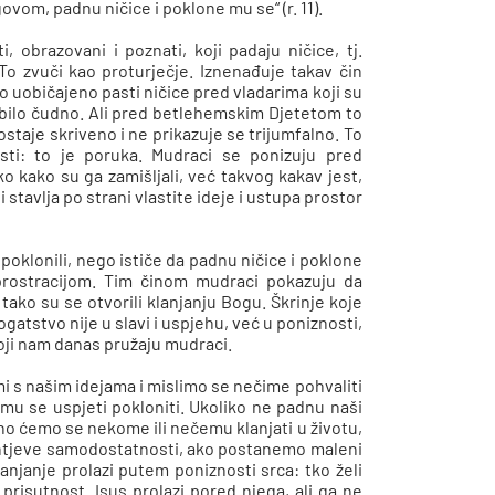
vom, padnu ničice i poklone mu se“ (r. 11).
, obrazovani i poznati, koji padaju ničice, tj.
To zvuči kao proturječje. Iznenađuje takav čin
lo uobičajeno pasti ničice pred vladarima koji su
bi bilo čudno. Ali pred betlehemskim Djetetom to
ostaje skriveno i ne prikazuje se trijumfalno. To
osti: to je poruka. Mudraci se ponizuju pred
kako su ga zamišljali, već takvog kakav jest,
stavlja po strani vlastite ideje i ustupa prostor
poklonili, nego ističe da padnu ničice i poklone
prostracijom. Tim činom mudraci pokazuju da
tako su se otvorili klanjanju Bogu. Škrinje koje
gatstvo nije u slavi i uspjehu, već u poniznosti,
koji nam danas pružaju mudraci.
mi s našim idejama i mislimo se nečime pohvaliti
u se uspjeti pokloniti. Ukoliko ne padnu naši
atno ćemo se nekome ili nečemu klanjati u životu,
ahtjeve samodostatnosti, ako postanemo maleni
lanjanje prolazi putem poniznosti srca: tko želi
risutnost. Isus prolazi pored njega, ali ga ne