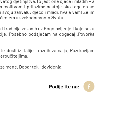
etog djetinjstva, to jest one djece i mladih – a
om molitvom i prilozima nastoje oko toga da se
i svoju zahvalu: djeco i mladi, hvala vam! Želim
edočenjem u svakodnevnom životu.
d tradicija vezanih uz Bogojavljenje i koje se, u
acije. Posebno podsjećam na događaj „Povorka
e došli iz Italije i raznih zemalja. Pozdravljam
jeroučiteljima.
i za mene. Dobar tek i doviđenja.
Podijelite na: