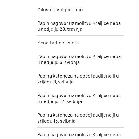
Milosni život po Duhu
Papin nagovor uz molitvu Kraljice neba
u nedjelju 28. travnja
Mane i vrline - vjera
Papin nagovor uz molitvu Kraljice neba
u nedjelju 5. svibnja
Papina kateheza na općoj audijenciji u
srijedu 8. svibnja
Papin nagovor uz molitvu Kraljice neba
u nedjelju 12. svibnja
Papina kateheza na općoj audijenciji u
srijedu 15. svibnja
Papin nagovor uz molitvu Kraljice neba