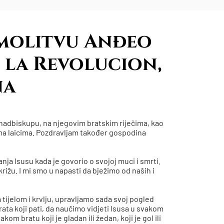
 molitvu Anđeo
 la Revolucion,
na
nadbiskupu, na njegovim bratskim riječima, kao
ima laicima. Pozdravljam također gospodina
anja Isusu kada je govorio o svojoj muci i smrti.
a križu. I mi smo u napasti da bježimo od naših i
 tijelom i krvlju, upravljamo sada svoj pogled
 brata koji pati, da naučimo vidjeti Isusa u svakom
 bratu koji je gladan ili žedan, koji je gol ili