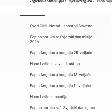
Zagrebačka nadbiskupija
Riječ Svetog Oca
Papin nago
Sveti Ćiril i Metod – apostoli Slavena
Papina poruka za Svjetski dan misija
2024.
Papin Angelus u nedjelju 25. veljače
​Mane i vrline - zavist i taština
Papin Angelus u nedjelju 18. veljače
Papin Angelus u nedjelju 11. veljače
Mane i vrline - acedija
Papina poruka za 1. Svjetski dan djece