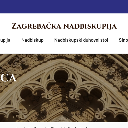
Zagrebačka nadbiskupija
upija
Nadbiskup
Nadbiskupski duhovni stol
Sin
OCA