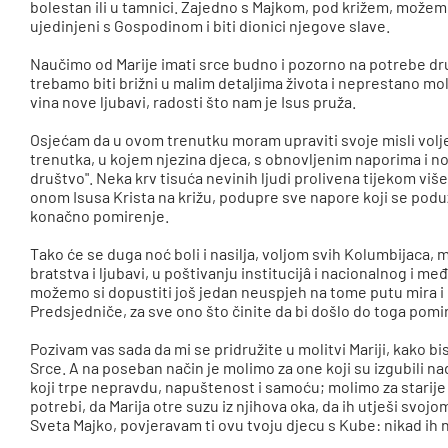
bolestan ili u tamnici. Zajedno s Majkom, pod križem, možemo s
ujedinjeni s Gospodinom i biti dionici njegove slave.
Naučimo od Marije imati srce budno i pozorno na potrebe dru
trebamo biti brižni u malim detaljima života i neprestano m
vina nove ljubavi, radosti što nam je Isus pruža.
Osjećam da u ovom trenutku moram upraviti svoje misli volje
trenutka, u kojem njezina djeca, s obnovljenim naporima i n
društvo". Neka krv tisuća nevinih ljudi prolivena tijekom v
onom Isusa Krista na križu, podupre sve napore koji se pod
konačno pomirenje.
Tako će se duga noć boli i nasilja, voljom svih Kolumbijaca, 
bratstva i ljubavi, u poštivanju institucijâ i nacionalnog i m
možemo si dopustiti još jedan neuspjeh na tome putu mira i
Predsjedniče, za sve ono što činite da bi došlo do toga pomi
Pozivam vas sada da mi se pridružite u molitvi Mariji, kako bi
Srce. A na poseban način je molimo za one koji su izgubili na
koji trpe nepravdu, napuštenost i samoću; molimo za starije 
potrebi, da Marija otre suzu iz njihova oka, da ih utješi svojo
Sveta Majko, povjeravam ti ovu tvoju djecu s Kube: nikad ih n