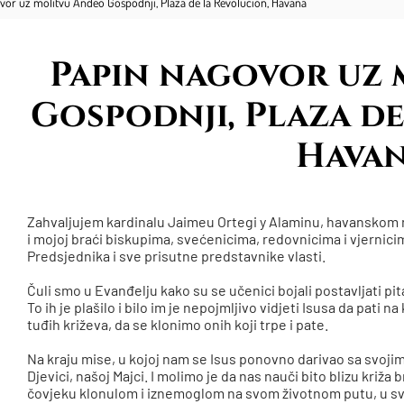
vor uz molitvu Anđeo Gospodnji, Plaza de la Revolucion, Havana
Papin nagovor uz
Gospodnji, Plaza de
Hava
Zahvaljujem kardinalu Jaimeu Ortegi y Alaminu, havanskom 
i mojoj braći biskupima, svećenicima, redovnicima i vjernic
Predsjednika i sve prisutne predstavnike vlasti.
Čuli smo u Evanđelju kako su se učenici bojali postavljati pit
To ih je plašilo i bilo im je nepojmljivo vidjeti Isusa da pati n
tuđih križeva, da se klonimo onih koji trpe i pate.
Na kraju mise, u kojoj nam se Isus ponovno darivao sa svojim
Djevici, našoj Majci. I molimo je da nas nauči bito blizu križa
čovjeku klonulom i iznemoglom na svom životnom putu, u svakom