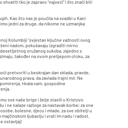
hvatiti tko je zapravo "najveći" i što znači biti
gih. Kao što nas je poučila na svadbi u Kani
olimo jedni za druge, da nikome ne uzmanjka
noj Kolumbiji "svjestan ključne važnosti ovog
ošeni nadom, pokušavaju izgraditi mirno
išedesetljetnog oružanog sukoba, zajedno s
uzimaju, također na ovom prelijepom otoku, za
moći pretvoriti u beskrajan dan sklada, pravde,
eđunarodnog prava, da zavlada trajni mir. Ne
 pomirenja. Hvala vam, gospodine
renja.
smo sve naše brige i želje stavili u Kristovo
du i ne nalaze razloge za nastavak borbe; za one
osobe, bolesne, djecu i mlade, za sve obitelji u
m majčinskom ljubavlju i vrati im nadu i radost.
e ostavljaj!