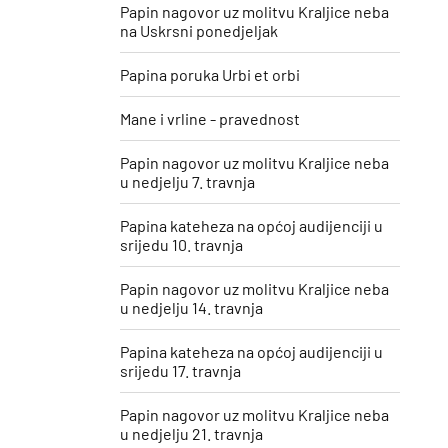
Papin nagovor uz molitvu Kraljice neba
na Uskrsni ponedjeljak
Papina poruka Urbi et orbi
Mane i vrline - pravednost
Papin nagovor uz molitvu Kraljice neba
u nedjelju 7. travnja
Papina kateheza na općoj audijenciji u
srijedu 10. travnja
Papin nagovor uz molitvu Kraljice neba
u nedjelju 14. travnja
Papina kateheza na općoj audijenciji u
srijedu 17. travnja
Papin nagovor uz molitvu Kraljice neba
u nedjelju 21. travnja