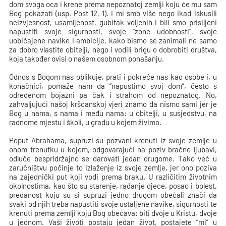
dom svoga oca i krene prema nepoznatoj zemlji koju će mu sam
Bog pokazati (usp. Post 12, 1). I mi smo više nego ikad iskusili
neizvjesnost, usamljenost, gubitak voljenih i bili smo prisiljeni
napustiti svoje sigurnosti, svoje “zone udobnosti”, svoje
uobičajene navike i ambicije, kako bismo se zanimali ne samo
za dobro vlastite obitelji, nego i vodili brigu o dobrobiti društva,
koja također ovisi o našem osobnom ponašanju.
Odnos s Bogom nas oblikuje, prati i pokreće nas kao osobe i, u
konačnici, pomaže nam da “napustimo svoj dom”, često s
određenom bojazni pa čak i strahom od nepoznatog. No,
zahvaljujući našoj kršćanskoj vjeri znamo da nismo sami jer je
Bog u nama, s nama i među nama: u obitelji, u susjedstvu, na
radnome mjestu i školi, u gradu u kojem živimo.
Poput Abrahama, supruzi su pozvani krenuti iz svoje zemlje u
onom trenutku u kojem, odgovarajući na poziv bračne ljubavi,
odluče bespridržajno se darovati jedan drugome. Tako već u
zaručništvu počinje to izlaženje iz svoje zemlje, jer ono poziva
na zajednički put koji vodi prema braku. U različitim životnim
okolnostima, kao što su starenje, rađanje djece, posao i bolest,
predanost koju su si supruzi jedno drugom obećali znači da
svaki od njih treba napustiti svoje ustaljene navike, sigurnosti te
krenuti prema zemlji koju Bog obećava: biti dvoje u Kristu, dvoje
u jednom. Vaši životi postaju jedan život, postajete “mi” u