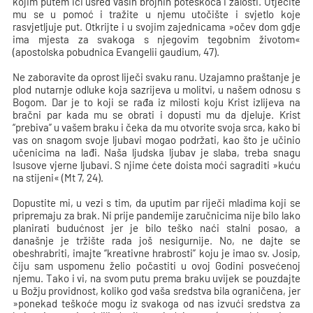
kojim putem ići usred vaših brojnih poteškoća i žalosti. Utječite
mu se u pomoć i tražite u njemu utočište i svjetlo koje
rasvjetljuje put. Otkrijte i u svojim zajednicama »očev dom gdje
ima mjesta za svakoga s njegovim tegobnim životom«
(apostolska pobudnica Evangelii gaudium, 47).
Ne zaboravite da oprost liječi svaku ranu. Uzajamno praštanje je
plod nutarnje odluke koja sazrijeva u molitvi, u našem odnosu s
Bogom. Dar je to koji se rađa iz milosti koju Krist izlijeva na
bračni par kada mu se obrati i dopusti mu da djeluje. Krist
“prebiva” u vašem braku i čeka da mu otvorite svoja srca, kako bi
vas on snagom svoje ljubavi mogao podržati, kao što je učinio
učenicima na lađi. Naša ljudska ljubav je slaba, treba snagu
Isusove vjerne ljubavi. S njime ćete doista moći sagraditi »kuću
na stijeni« (Mt 7, 24).
Dopustite mi, u vezi s tim, da uputim par riječi mladima koji se
pripremaju za brak. Ni prije pandemije zaručnicima nije bilo lako
planirati budućnost jer je bilo teško naći stalni posao, a
današnje je tržište rada još nesigurnije. No, ne dajte se
obeshrabriti, imajte “kreativne hrabrosti” koju je imao sv. Josip,
čiju sam uspomenu želio počastiti u ovoj Godini posvećenoj
njemu. Tako i vi, na svom putu prema braku uvijek se pouzdajte
u Božju providnost, koliko god vaša sredstva bila ograničena, jer
»ponekad teškoće mogu iz svakoga od nas izvući sredstva za