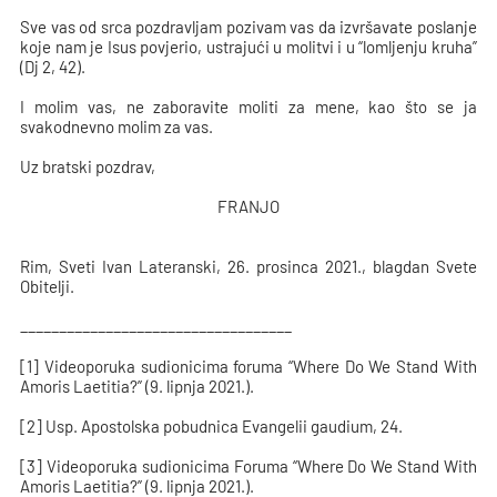
Sve vas od srca pozdravljam pozivam vas da izvršavate poslanje
koje nam je Isus povjerio, ustrajući u molitvi i u “lomljenju kruha”
(Dj 2, 42).
I molim vas, ne zaboravite moliti za mene, kao što se ja
svakodnevno molim za vas.
Uz bratski pozdrav,
FRANJO
Rim, Sveti Ivan Lateranski, 26. prosinca 2021., blagdan Svete
Obitelji.
___________________________________
[1] Videoporuka sudionicima foruma “Where Do We Stand With
Amoris Laetitia?” (9. lipnja 2021.).
[2] Usp. Apostolska pobudnica Evangelii gaudium, 24.
[3] Videoporuka sudionicima Foruma “Where Do We Stand With
Amoris Laetitia?” (9. lipnja 2021.).