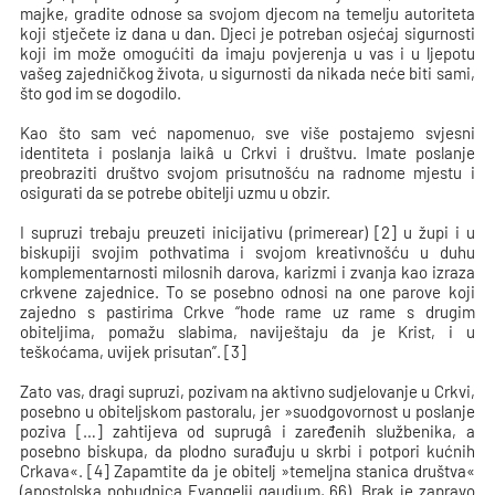
majke, gradite odnose sa svojom djecom na temelju autoriteta
koji stječete iz dana u dan. Djeci je potreban osjećaj sigurnosti
koji im može omogućiti da imaju povjerenja u vas i u ljepotu
vašeg zajedničkog života, u sigurnosti da nikada neće biti sami,
što god im se dogodilo.
Kao što sam već napomenuo, sve više postajemo svjesni
identiteta i poslanja laikâ u Crkvi i društvu. Imate poslanje
preobraziti društvo svojom prisutnošću na radnome mjestu i
osigurati da se potrebe obitelji uzmu u obzir.
I supruzi trebaju preuzeti inicijativu (primerear) [2] u župi i u
biskupiji svojim pothvatima i svojom kreativnošću u duhu
komplementarnosti milosnih darova, karizmi i zvanja kao izraza
crkvene zajednice. To se posebno odnosi na one parove koji
zajedno s pastirima Crkve “hode rame uz rame s drugim
obiteljima, pomažu slabima, naviještaju da je Krist, i u
teškoćama, uvijek prisutan”. [3]
Zato vas, dragi supruzi, pozivam na aktivno sudjelovanje u Crkvi,
posebno u obiteljskom pastoralu, jer »suodgovornost u poslanje
poziva […] zahtijeva od suprugâ i zaređenih službenika, a
posebno biskupa, da plodno surađuju u skrbi i potpori kućnih
Crkava«. [4] Zapamtite da je obitelj »temeljna stanica društva«
(apostolska pobudnica Evangelii gaudium, 66). Brak je zapravo