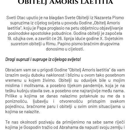
“Obitelj Amoris laetitia”
Sveti Otac uputio je na blagdan Svete Obitelji iz Nazareta Pismo
supruzima iz cijelog svijeta u povodu Godine „Obitelj Amoris
laetitia“, koju je Papa proglasio na petu obljetnicu objavljivanje
posinodske apostolske pobudnice. Godina obitelji je započela
19. ožujka ove, a završit će 26. lipnja iduće godine X. Svjetskim
susretom obitelji u Rimu. Papino pismo bračnim drugovima
donosimo u cijelosti.
Dragi supruzi i supruge iz cijeloga svijeta!
Obraćam vam se u prigodi Godine “Obitelj Amoris laetitia” da vam
izrazim svoju duboku naklonost i blizinu u ovom tako posebnom
vremenu u kojem živimo. Obitelji su oduvijek bile u mojim
mislima i molitvama, a posebno tijekom pandemije, koja je na
tešku kušnju stavila sve, a posebno one najranjivije među nama.
Prilike u kojima se danas nalazimo potaknule su me da s
poniznošću, ljubavlju i otvorenošću pristupim svakom
pojedincu, bračnome paru i obitelji u svim onim situacijama u
kojima se nalazite.
Te nas okolnosti pozivaju da primijenimo na sebe same riječi
kojima je Gospodin tražio od Abrahama da napusti svoju zemlju i