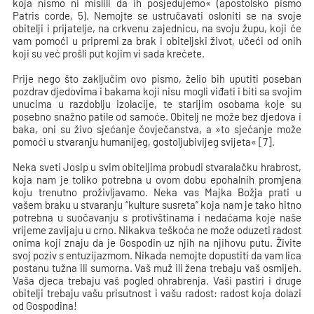
koja nismo ni mislili da ih posjedujemo« (apostolsko pismo
Patris corde, 5). Nemojte se ustručavati osloniti se na svoje
obitelji i prijatelje, na crkvenu zajednicu, na svoju župu, koji će
vam pomoći u pripremi za brak i obiteljski život, učeći od onih
koji su već prošli put kojim vi sada krećete.
Prije nego što zaključim ovo pismo, želio bih uputiti poseban
pozdrav djedovima i bakama koji nisu mogli viđati i biti sa svojim
unucima u razdoblju izolacije, te starijim osobama koje su
posebno snažno patile od samoće. Obitelj ne može bez djedova i
baka, oni su živo sjećanje čovječanstva, a »to sjećanje može
pomoći u stvaranju humanijeg, gostoljubivijeg svijeta« [7].
Neka sveti Josip u svim obiteljima probudi stvaralačku hrabrost,
koja nam je toliko potrebna u ovom dobu epohalnih promjena
koju trenutno proživljavamo. Neka vas Majka Božja prati u
vašem braku u stvaranju “kulture susreta” koja nam je tako hitno
potrebna u suočavanju s protivštinama i nedaćama koje naše
vrijeme zavijaju u crno. Nikakva teškoća ne može oduzeti radost
onima koji znaju da je Gospodin uz njih na njihovu putu. Živite
svoj poziv s entuzijazmom. Nikada nemojte dopustiti da vam lica
postanu tužna ili sumorna. Vaš muž ili žena trebaju vaš osmijeh.
Vaša djeca trebaju vaš pogled ohrabrenja. Vaši pastiri i druge
obitelji trebaju vašu prisutnost i vašu radost: radost koja dolazi
od Gospodina!