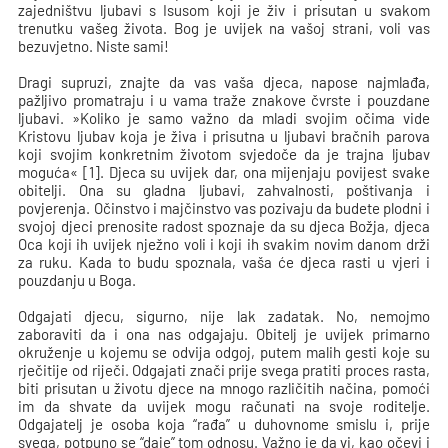
zajedništvu ljubavi s Isusom koji je živ i prisutan u svakom
trenutku vašeg života. Bog je uvijek na vašoj strani, voli vas
bezuvjetno. Niste sami!
Dragi supruzi, znajte da vas vaša djeca, napose najmlađa,
pažljivo promatraju i u vama traže znakove čvrste i pouzdane
ljubavi. »Koliko je samo važno da mladi svojim očima vide
Kristovu ljubav koja je živa i prisutna u ljubavi bračnih parova
koji svojim konkretnim životom svjedoče da je trajna ljubav
moguća« [1]. Djeca su uvijek dar, ona mijenjaju povijest svake
obitelji. Ona su gladna ljubavi, zahvalnosti, poštivanja i
povjerenja. Očinstvo i majčinstvo vas pozivaju da budete plodni i
svojoj djeci prenosite radost spoznaje da su djeca Božja, djeca
Oca koji ih uvijek nježno voli i koji ih svakim novim danom drži
za ruku. Kada to budu spoznala, vaša će djeca rasti u vjeri i
pouzdanju u Boga.
Odgajati djecu, sigurno, nije lak zadatak. No, nemojmo
zaboraviti da i ona nas odgajaju. Obitelj je uvijek primarno
okruženje u kojemu se odvija odgoj, putem malih gesti koje su
rječitije od riječi. Odgajati znači prije svega pratiti proces rasta,
biti prisutan u životu djece na mnogo različitih načina, pomoći
im da shvate da uvijek mogu računati na svoje roditelje.
Odgajatelj je osoba koja “rađa” u duhovnome smislu i, prije
svega, potpuno se “daje” tom odnosu. Važno je da vi, kao očevi i