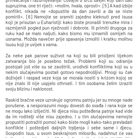
prihvaćanja i razumijevanja! Čuvajte u srcu savjet koji sam dao
supruzima, one tri riječi: »molim, hvala, oprosti«. [5] A kad izbije
konflikt, nikada ne »dopustite da dan završi a da se niste
pomirili«. [6] Nemojte se sramiti zajedno kleknuti pred Isusa
koji je prisutan u Euharistiji kako biste pronašli trenutke mira i
razmijenili pogled pun nježnosti i dobrote. Ili primiti drugoga za
ruku kad se malo naljuti, kako bismo mu izmamili osmijeh na
usnama. Možda navečer prije spavanja izmoliti i kratku molitvu
Isusu koji je uvijek s vama.
Za neke pak parove suživot na koji su bili prisiljeni tijekom
zatvaranja bio je posebno težak. Problemi koji su odranije
postojali još više su se zaoštrili, urodivši konfliktima koji su u
nekim slučajevima postali gotovo nepodnošljivi. Mnogi su čak
doživjeli i raspad veze koja se morala nositi s krizom kojoj se
nije znalo ili nije uspjelo othrvati. I tim osobama želim izraziti
svoju blizinu i naklonost.
Raskid bračne veze uzrokuje ogromnu patnju jer su mnoge nade
porušene, a nesporazumi mogu dovesti do svađa i rana koje se
ne mogu lako izliječiti. Ni djeca nisu pošteđena patnje kad vide
da im roditelji više nisu zajedno. I u tim slučajevima nemojte
propustiti potražiti pomoć kako biste mogli kako-tako prevladati
konflikte i poštedjeli daljnjih trpljenja i sebe same i djecu.
Gospodin Isus, u svom beskrajnom milosrđu, nadahnut će vas