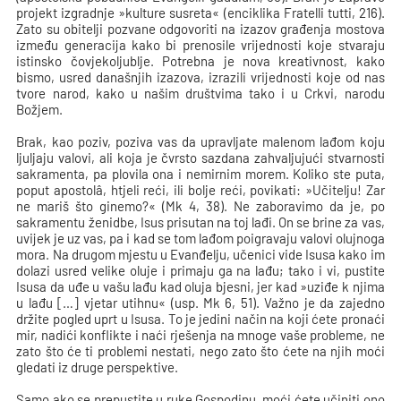
projekt izgradnje »kulture susreta« (enciklika Fratelli tutti, 216).
Zato su obitelji pozvane odgovoriti na izazov građenja mostova
između generacija kako bi prenosile vrijednosti koje stvaraju
istinsko čovjekoljublje. Potrebna je nova kreativnost, kako
bismo, usred današnjih izazova, izrazili vrijednosti koje od nas
tvore narod, kako u našim društvima tako i u Crkvi, narodu
Božjem.
Brak, kao poziv, poziva vas da upravljate malenom lađom koju
ljuljaju valovi, ali koja je čvrsto sazdana zahvaljujući stvarnosti
sakramenta, pa plovila ona i nemirnim morem. Koliko ste puta,
poput apostolâ, htjeli reći, ili bolje reći, povikati: »Učitelju! Zar
ne mariš što ginemo?« (Mk 4, 38). Ne zaboravimo da je, po
sakramentu ženidbe, Isus prisutan na toj lađi. On se brine za vas,
uvijek je uz vas, pa i kad se tom lađom poigravaju valovi olujnoga
mora. Na drugom mjestu u Evanđelju, učenici vide Isusa kako im
dolazi usred velike oluje i primaju ga na lađu; tako i vi, pustite
Isusa da uđe u vašu lađu kad oluja bjesni, jer kad »uziđe k njima
u lađu […] vjetar utihnu« (usp. Mk 6, 51). Važno je da zajedno
držite pogled uprt u Isusa. To je jedini način na koji ćete pronaći
mir, nadići konflikte i naći rješenja na mnoge vaše probleme, ne
zato što će ti problemi nestati, nego zato što ćete na njih moći
gledati iz druge perspektive.
Samo ako se prepustite u ruke Gospodinu, moći ćete učiniti ono