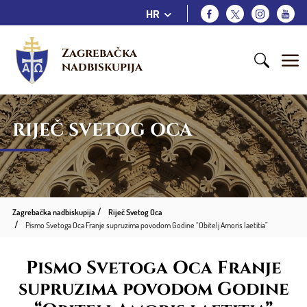
HR
Zagrebačka 
nadbiskupija
RIJEČ SVETOG OCA
Zagrebačka nadbiskupija
Riječ Svetog Oca
Pismo Svetoga Oca Franje supruzima povodom Godine “Obitelj Amoris laetitia”
Pismo Svetoga Oca Franje
supruzima povodom Godine