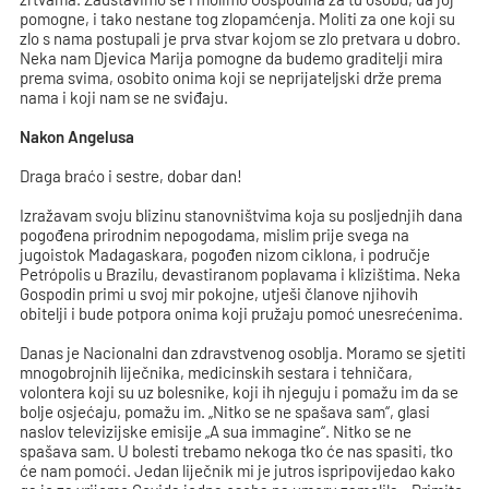
pomogne, i tako nestane tog zlopamćenja. Moliti za one koji su
zlo s nama postupali je prva stvar kojom se zlo pretvara u dobro.
Neka nam Djevica Marija pomogne da budemo graditelji mira
prema svima, osobito onima koji se neprijateljski drže prema
nama i koji nam se ne sviđaju.
Nakon Angelusa
Draga braćo i sestre, dobar dan!
Izražavam svoju blizinu stanovništvima koja su posljednjih dana
pogođena prirodnim nepogodama, mislim prije svega na
jugoistok Madagaskara, pogođen nizom ciklona, i područje
Petrópolis u Brazilu, devastiranom poplavama i klizištima. Neka
Gospodin primi u svoj mir pokojne, utješi članove njihovih
obitelji i bude potpora onima koji pružaju pomoć unesrećenima.
Danas je Nacionalni dan zdravstvenog osoblja. Moramo se sjetiti
mnogobrojnih liječnika, medicinskih sestara i tehničara,
volontera koji su uz bolesnike, koji ih njeguju i pomažu im da se
bolje osjećaju, pomažu im. „Nitko se ne spašava sam“, glasi
naslov televizijske emisije „A sua immagine“. Nitko se ne
spašava sam. U bolesti trebamo nekoga tko će nas spasiti, tko
će nam pomoći. Jedan liječnik mi je jutros ispripovijedao kako