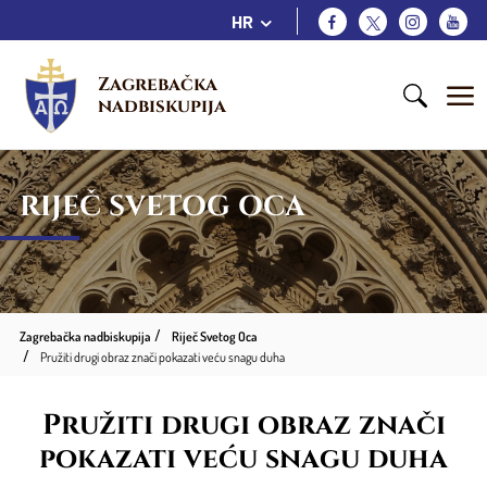
HR
Zagrebačka 
nadbiskupija
RIJEČ SVETOG OCA
Zagrebačka nadbiskupija
Riječ Svetog Oca
Pružiti drugi obraz znači pokazati veću snagu duha
Pružiti drugi obraz znači
pokazati veću snagu duha