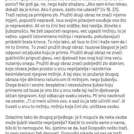
ponio? Ne grdi ga, ne, nego kaže stražaru: „Ako sam krivo rekao,
dokaži da je krivo. Ako li pravo, zašto me udaraš?“ (
Iv
18, 23).
Traži razlog za primljeno zlo. Pružiti drugi obraz ne znači nijemo
trpjeti, popustiti nepravdi. Isus svojim pitanjem osuđuje ono što
je nepravedno. Ali on to čini bez srdžbe, bez nasilja, štoviše
s
ljubaznošću
. Ne želi započeti raspravu, već ugasiti mržnju, to je
važno: ugasiti istovremeno mržnju i nepravdu, pokušavajući
pridobiti brata krivca. To nije lako, ali Isus to čini i kaže nam da i
mi to činimo. To znači pružiti drugi obraz: Isusova blagost je jači
odgovor od pljuske koju je primio. Pružiti drugi obraz ne znači
gubitnički prignuti glavu, već djelovati kao onaj koji ima veću
nutarnju snagu. Pružiti drugi obraz znači pobijediti zlo dobrom,
koje otvara jedan prostor u srcu neprijatelja i razotkriva
besmislenost njegove mržnje. A taj stav, to pružanje drugog
obraza nije diktirano računicom ili mržnjom, nego ljubavlju.
Draga braćo i sestre, besplatna i nezaslužena ljubav koju
primamo od Isusa je ono što u srcu rađa taj način djelovanja
sličan njegovom, koji odbacuje svaku osvetu. Mi smo naviknuti
na osvete: „Ti si meni učinio ovo, e sad ću ja tebi učiniti ovo“, ili
čuvati u srcu tu mržnju, mržnju koja čini zlo, uništava osobu.
Dolazimo tako do drugog prijedloga: je li
moguće
da neka osoba
može ljubiti vlastite neprijatelje? Kad bi to ovisilo samo o nama,
bilo bi to nemoguće. No, sjetimo se da, kad Gospodin nešto traži,
to nam zapravo želi darovati. Gospodin nikada od nas ne traži