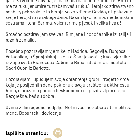
ga je za vrijeme Covida jedna osoba na umoru zamolila: „Primite
me za ruku jer umirem, trebam vašu ruku.“ Herojsko zdravstveno
osoblje, pokazalo je to herojstvo za vrijeme Covida, ali pokazuje
svoje herojstvo i svakoga dana. Našim liječnicima, medicinskim
sestrama i tehničarima, volonterima pljesak i velika hvala!
Srdačno pozdravljam sve vas, Rimljane i hodočasnike iz Italije i
raznih zemalja.
Posebno pozdravljam vjernike iz Madrida, Segovije, Burgosa i
Valladolida, u Španjolskoj – koliko Španjolaca! –; kao i vjernike
iz Župe sveta Francesca Cabrini u Rimu i studente s Instituta
Sacri Cuori iz Barlette.
Pozdravljam i upućujem svoje ohrabrenje grupi “Progetto Arca”,
koja je posljednjih dana pokrenula svoju društvenu aktivnost u
Rimu, u pružanju pomoći beskućnicima. I pozdravljam djecu
Bezgrešne, baš su dobra!
Svima želim ugodnu nedjelju. Molim vas, ne zaboravite moliti za
mene. Dobar tek i doviđenja.
Ispišite stranicu: