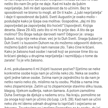
nešto što nam On prije ne daje. Kad mi kaže da ljubim
neprijatelje, želi mi dati sposobnost da to učinim. Bez te
sposobnosti ne bismo to mogli, ali On ti kaže: „Ljubi neprijatelja“
i daje ti sposobnost da ljubiš. Sveti Augustin je ovako molio –
poslušajte kako je lijepa ova molitva: Gospodine, „daj mi što
zapovijedaš pa zapovijedaj što hoćeš!“ (
Ispovijesti
, Knjiga
deseta, Glava 29.40), zato što si mi to prije dao. A što da ga
molimo? Što Boga raduje darovati nam? Odgovor je: snagu
ljubavi, koja nije neka stvar, već je to Duh Sveti. Snaga ljubavi je
Duh Sveti i s Isusovim Duhom na zlo možemo odgovoriti dobrom,
možemo ljubiti one koji nam nanose zlo. Tako čine kršćani.
Kako je žalosno kad osobe i narodi koji se ponose time što su
kršćani gledaju u drugima neprijatelja i razmišljaju o tome da
zarate! To je vrlo žalosno.
A mi, pokušavamo li mi živjeti Isusove pozive? Sjetimo se neke
konkretne osobe koja nam je učinila neko zlo. Neka se svatko
sjeti jedne takve osobe. Svima nam je zajedničko to da nam je
netko nanio neko zlo, mislimo na tu osobu. Možda u nama ima
neko zlopamćenje. Zatim uz to zlopamćenje stavimo sliku Isusa,
blagog, tijekom suđenja, nakon šamara. A potom zamolimo
Duha Svetoga da djeluje u našemu srcu. Na kraju, pomolimo se
za onoga koji nam je učinio zlo (usp.
Lk
6, 28). Kad nam se učini
neko zlo mi idemo odmah drugima to ispričati i osjećamo se
žrtvama. Zaustavimo se i molimo Gospodina za tu osobu, da joj