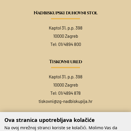
Nadbiskupski duhovni stol
Kaptol 31, p.p. 398
10000 Zagreb
Tel:
01/4894 800
Tiskovni ured
Kaptol 31, p.p. 398
10000 Zagreb
Tel:
01/4894 878
tiskovni@zg-nadbiskupija.hr
Ova stranica upotrebljava kolačiće
Na ovoj mrežnoj stranci koriste se kolačići. Molimo Vas da