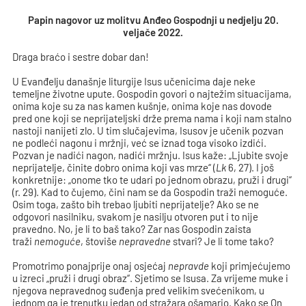
Papin nagovor uz molitvu Anđeo Gospodnji u nedjelju 20.
veljače 2022.
Draga braćo i sestre dobar dan!
U Evanđelju današnje liturgije Isus učenicima daje neke
temeljne životne upute. Gospodin govori o najtežim situacijama,
onima koje su za nas kamen kušnje, onima koje nas dovode
pred one koji se neprijateljski drže prema nama i koji nam stalno
nastoji nanijeti zlo. U tim slučajevima, Isusov je učenik pozvan
ne podleći nagonu i mržnji, već se iznad toga visoko izdići.
Pozvan je nadići nagon, nadići mržnju. Isus kaže: „Ljubite svoje
neprijatelje, činite dobro onima koji vas mrze“ (
Lk
6, 27). I još
konkretnije: „onome tko te udari po jednom obrazu, pruži i drugi“
(r. 29). Kad to čujemo, čini nam se da Gospodin traži nemoguće.
Osim toga, zašto bih trebao ljubiti neprijatelje? Ako se ne
odgovori nasilniku, svakom je nasilju otvoren put i to nije
pravedno. No, je li to baš tako? Zar nas Gospodin zaista
traži
nemoguće
, štoviše
nepravedne
stvari? Je li tome tako?
Promotrimo ponajprije onaj osjećaj
nepravde
koji primjećujemo
u izreci „pruži i drugi obraz“. Sjetimo se Isusa. Za vrijeme muke i
njegova nepravednog suđenja pred velikim svećenikom, u
jednom ga je trenutku jedan od stražara ošamario. Kako se On