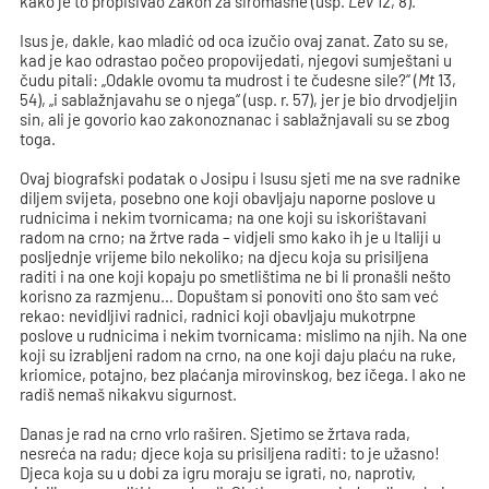
kako je to propisivao Zakon za siromašne (usp.
Lev
12, 8).
Isus je, dakle, kao mladić od oca izučio ovaj zanat. Zato su se,
kad je kao odrastao počeo propovijedati, njegovi sumještani u
čudu pitali: „Odakle ovomu ta mudrost i te čudesne sile?“ (
Mt
13,
54), „i sablažnjavahu se o njega“ (usp. r. 57), jer je bio drvodjeljin
sin, ali je govorio kao zakonoznanac i sablažnjavali su se zbog
toga.
Ovaj biografski podatak o Josipu i Isusu sjeti me na sve radnike
diljem svijeta, posebno one koji obavljaju naporne poslove u
rudnicima i nekim tvornicama; na one koji su iskorištavani
radom na crno; na žrtve rada – vidjeli smo kako ih je u Italiji u
posljednje vrijeme bilo nekoliko; na djecu koja su prisiljena
raditi i na one koji kopaju po smetlištima ne bi li pronašli nešto
korisno za razmjenu… Dopuštam si ponoviti ono što sam već
rekao: nevidljivi radnici, radnici koji obavljaju mukotrpne
poslove u rudnicima i nekim tvornicama: mislimo na njih. Na one
koji su izrabljeni radom na crno, na one koji daju plaću na ruke,
kriomice, potajno, bez plaćanja mirovinskog, bez ičega. I ako ne
radiš nemaš nikakvu sigurnost.
Danas je rad na crno vrlo raširen. Sjetimo se žrtava rada,
nesreća na radu; djece koja su prisiljena raditi: to je užasno!
Djeca koja su u dobi za igru moraju se igrati, no, naprotiv,