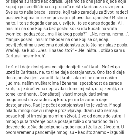
prisiljena su raditi kao odrasli. Sjetimo se one jadne djece koja
kopaju po smetlištima da pronađu nešto korisno za razmjenu.
Sve su to naša braća i sestre, koji tako zarađuju za život, radeći
poslove kojima im se ne priznaje njihovo dostojanstvo! Mislimo
na to. I to se događa danas, u svijetu, to se danas događa! Ali,
mislim i na one koji su bez posla: koliki idu kucati na vrata
tvornica, poduzeća: „Ima li kakvog posla?“ – „Ne, nema, nema…“.
Manjak posla! I mislim također na one koji se osjećaju
povrijeđenima u svojemu dostojanstvu zato što ne nalaze posla.
Vraćaju se kući: „Jesi li našao što?“ – „Ne, ništa… otišao sam u
Caritas i nosim kruh“.
To što ti daje dostojanstvo nije donijeti kući kruh. Možeš ga
uzeti iz Caritasa: ne, to ti ne daje dostojanstvo. Ono što ti daje
dostojanstvo jest zaraditi taj kruh i ako mi ne damo našim
ljudima, našim muškarcima i ženama, sposobnost da zarade
kruh, to je društvena nepravda u tome mjestu, u toj zemlji, na
tome kontinentu. Obnašatelji vlasti moraju dati svima
mogućnost da zarade svoj kruh, jer im ta zarada daje
dostojanstvo. Rad je pečat dostojanstva i to je važno. Mnogi
mladi, mnogi očevi i majke proživljavaju dramu što nemaju
posao koji bi im osigurao miran život, žive od danas do sutra. I
mnogo puta traženje posla postaje toliko dramatično da ih
dovede do točke da potpuno izgube nadu i želju za životom. U
ovom vremenu pandemije mnogi su – kao što znamo – izgubili