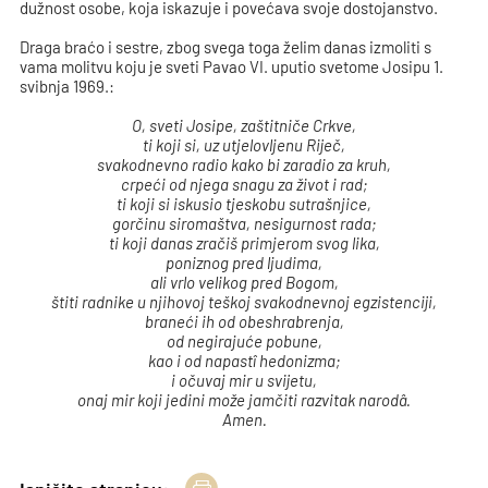
dužnost osobe, koja iskazuje i povećava svoje dostojanstvo.
Draga braćo i sestre, zbog svega toga želim danas izmoliti s
vama molitvu koju je sveti Pavao VI. uputio svetome Josipu 1.
svibnja 1969.:
O, sveti Josipe, zaštitniče Crkve,
ti koji si, uz utjelovljenu Riječ,
svakodnevno radio kako bi zaradio za kruh,
crpeći od njega snagu za život i rad;
ti koji si iskusio tjeskobu sutrašnjice,
gorčinu siromaštva, nesigurnost rada;
ti koji danas zračiš primjerom svog lika,
poniznog pred ljudima,
ali vrlo velikog pred Bogom,
štiti radnike u njihovoj teškoj svakodnevnoj egzistenciji,
braneći ih od obeshrabrenja,
od negirajuće pobune,
kao i od napastî hedonizma;
i očuvaj mir u svijetu,
onaj mir koji jedini može jamčiti razvitak narodâ.
Amen.