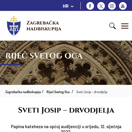
HR
Zagrebačka 
nadbiskupija
RIJEČ SVETOG OCA
Zagrebačka nadbiskupija
Riječ Svetog Oca
Sveti Josip – drvodjelja
Sveti Josip – drvodjelja
Papina kateheza na općoj audijenciji u srijedu, 12. siječnja
2022.