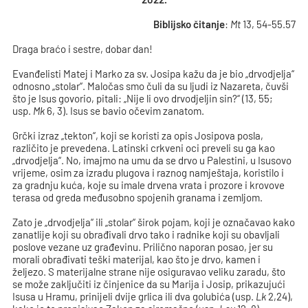
Biblijsko čitanje
:
Mt
13, 54-55.57
Draga braćo i sestre, dobar dan!
Evanđelisti Matej i Marko za sv. Josipa kažu da je bio „drvodjelja“
odnosno „stolar“. Maločas smo čuli da su ljudi iz Nazareta, čuvši
što je Isus govorio, pitali: „Nije li ovo drvodjeljin sin?“ (13, 55;
usp.
Mk
6, 3). Isus se bavio očevim zanatom.
Grčki izraz „tekton“, koji se koristi za opis Josipova posla,
različito je prevedena. Latinski crkveni oci preveli su ga kao
„drvodjelja“. No, imajmo na umu da se drvo u Palestini, u Isusovo
vrijeme, osim za izradu plugova i raznog namještaja, koristilo i
za gradnju kuća, koje su imale drvena vrata i prozore i krovove
terasa od greda međusobno spojenih granama i zemljom.
Zato je „drvodjelja“ ili „stolar“ širok pojam, koji je označavao kako
zanatlije koji su obrađivali drvo tako i radnike koji su obavljali
poslove vezane uz građevinu. Prilično naporan posao, jer su
morali obrađivati teški materijal, kao što je drvo, kamen i
željezo. S materijalne strane nije osiguravao veliku zaradu, što
se može zaključiti iz činjenice da su Marija i Josip, prikazujući
Isusa u Hramu, prinijeli dvije grlica ili dva golubića (usp.
Lk
2,24),