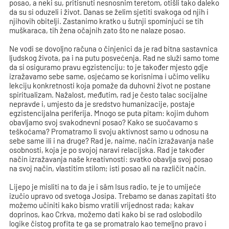
posao, a neki su, pritisnuti nesnosnim teretom, otišli tako daleko
da su si oduzeli i život. Danas se želim sjetiti svakoga od njih i
njihovih obitelji. Zastanimo kratko u šutnji spominjući se tih
muškaraca, tih žena očajnih zato što ne nalaze posao.
Ne vodi se dovoljno računa o činjenici da je rad bitna sastavnica
ljudskog života, pa i na putu posvećenja. Rad ne služi samo tome
da si osiguramo pravu egzistenciju: to je također mjesto gdje
izražavamo sebe same, osjećamo se korisnima i učimo veliku
lekciju konkretnosti koja pomaže da duhovni život ne postane
spiritualizam. Nažalost, međutim, rad je često talac socijalne
nepravde i, umjesto da je sredstvo humanizacije, postaje
egzistencijalna periferija. Mnogo se puta pitam: kojim duhom
obavljamo svoj svakodnevni posao? Kako se suočavamo s
teškoćama? Promatramo li svoju aktivnost samo u odnosu na
sebe same ili i na druge? Rad je, naime, način izražavanja naše
osobnosti, koja je po svojoj naravi relacijska. Rad je također
način izražavanja naše kreativnosti: svatko obavlja svoj posao
na svoj način, vlastitim stilom; isti posao ali na različit način.
Lijepo je misliti na to da je i sâm Isus radio, te je to umijeće
izučio upravo od svetoga Josipa. Trebamo se danas zapitati što
možemo učiniti kako bismo vratili vrijednost rada; kakav
doprinos, kao Crkva, možemo dati kako bi se rad oslobodilo
logike čistog profita te ga se promatralo kao temeljno pravo i