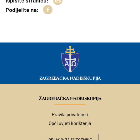
Ispišite stranicu:
Podijelite na:
ZAGREBAČKA NADBISKUPIJA
Zagrebačka nadbiskupija
Pravila privatnosti
Opći uvjeti korištenja
PRIJAVA ZA SVEĆENIKE