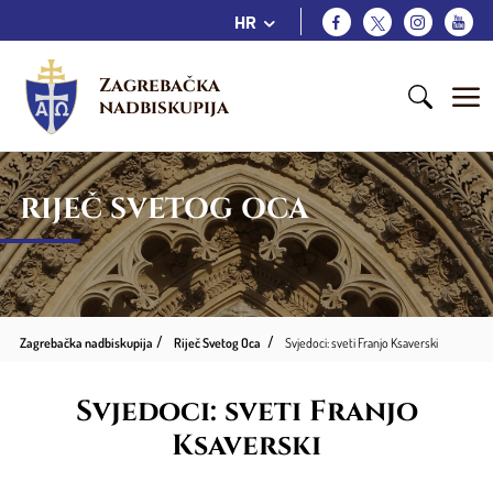
HR
Zagrebačka 
nadbiskupija
RIJEČ SVETOG OCA
Zagrebačka nadbiskupija
Riječ Svetog Oca
Svjedoci: sveti Franjo Ksaverski
Svjedoci: sveti Franjo
Ksaverski