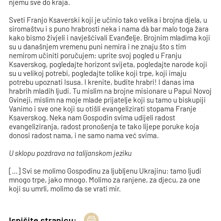
njemu sve do kraja.
Sveti Franjo Ksaverski koji je učinio tako velika i brojna djela, u
siromaštvu i s puno hrabrosti neka i nama dà bar malo toga žara
kako bismo živjeli i navješćivali Evanđelje. Brojnim mladima koji
su u današnjem vremenu puni nemira i ne znaju što s tim
nemirom učiniti poručujem: uprite svoj pogled u Franju
Ksaverskog, pogledajte horizont svijeta, pogledajte narode koji
su u velikoj potrebi, pogledajte tolike koji trpe, koji imaju
potrebu upoznati Isusa. I krenite, budite hrabri! I danas ima
hrabrih mladih ljudi. Tu mislim na brojne misionare u Papui Novoj
Gvineji, mislim na moje mlade prijatelje koji su tamo u biskupiji
Vanimo i sve one koji su otišli evangelizirati stopama Franje
Ksaverskog. Neka nam Gospodin svima udijeli radost
evangeliziranja, radost pronošenja te tako lijepe poruke koja
donosi radost nama, i ne samo nama već svima.
U sklopu pozdrava na talijanskom jeziku
[…] Svi se molimo Gospodinu za ljubljenu Ukrajinu: tamo ljudi
mnogo trpe, jako mnogo. Molimo za ranjene, za djecu, za one
koji su umrli, molimo da se vrati mir.
Ispišite stranicu: