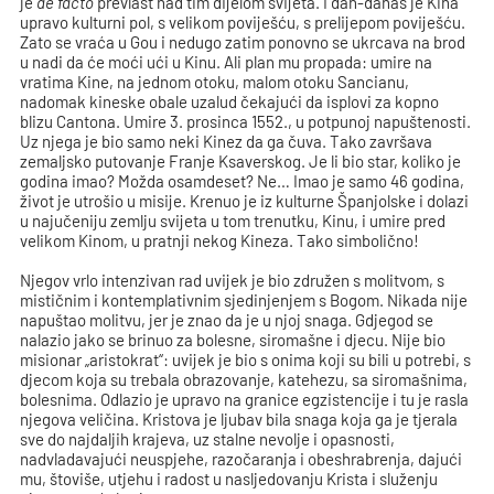
je
de facto
prevlast nad tim dijelom svijeta. I dan-danas je Kina
upravo kulturni pol, s velikom poviješću, s prelijepom poviješću.
Zato se vraća u Gou i nedugo zatim ponovno se ukrcava na brod
u nadi da će moći ući u Kinu. Ali plan mu propada: umire na
vratima Kine, na jednom otoku, malom otoku Sancianu,
nadomak kineske obale uzalud čekajući da isplovi za kopno
blizu Cantona. Umire 3. prosinca 1552., u potpunoj napuštenosti.
Uz njega je bio samo neki Kinez da ga čuva. Tako završava
zemaljsko putovanje Franje Ksaverskog. Je li bio star, koliko je
godina imao? Možda osamdeset? Ne… Imao je samo 46 godina,
život je utrošio u misije. Krenuo je iz kulturne Španjolske i dolazi
u najučeniju zemlju svijeta u tom trenutku, Kinu, i umire pred
velikom Kinom, u pratnji nekog Kineza. Tako simbolično!
Njegov vrlo intenzivan rad uvijek je bio združen s molitvom, s
mističnim i kontemplativnim sjedinjenjem s Bogom. Nikada nije
napuštao molitvu, jer je znao da je u njoj snaga. Gdjegod se
nalazio jako se brinuo za bolesne, siromašne i djecu. Nije bio
misionar „aristokrat“: uvijek je bio s onima koji su bili u potrebi, s
djecom koja su trebala obrazovanje, katehezu, sa siromašnima,
bolesnima. Odlazio je upravo na granice egzistencije i tu je rasla
njegova veličina. Kristova je ljubav bila snaga koja ga je tjerala
sve do najdaljih krajeva, uz stalne nevolje i opasnosti,
nadvladavajući neuspjehe, razočaranja i obeshrabrenja, dajući
mu, štoviše, utjehu i radost u nasljedovanju Krista i služenju