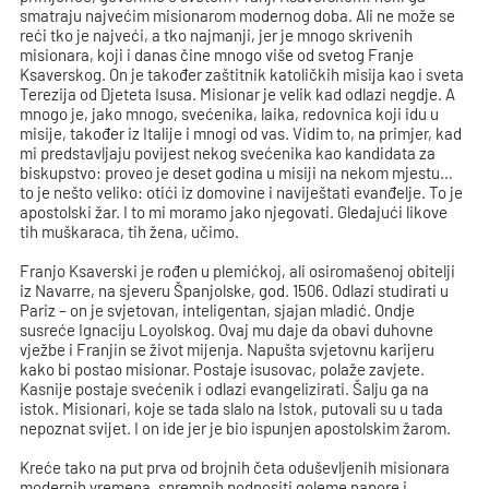
smatraju najvećim misionarom modernog doba. Ali ne može se
reći tko je najveći, a tko najmanji, jer je mnogo skrivenih
misionara, koji i danas čine mnogo više od svetog Franje
Ksaverskog. On je također zaštitnik katoličkih misija kao i sveta
Terezija od Djeteta Isusa. Misionar je velik kad odlazi negdje. A
mnogo je, jako mnogo, svećenika, laika, redovnica koji idu u
misije, također iz Italije i mnogi od vas. Vidim to, na primjer, kad
mi predstavljaju povijest nekog svećenika kao kandidata za
biskupstvo: proveo je deset godina u misiji na nekom mjestu…
to je nešto veliko: otići iz domovine i naviještati evanđelje. To je
apostolski žar. I to mi moramo jako njegovati. Gledajući likove
tih muškaraca, tih žena, učimo.
Franjo Ksaverski je rođen u plemićkoj, ali osiromašenoj obitelji
iz Navarre, na sjeveru Španjolske, god. 1506. Odlazi studirati u
Pariz – on je svjetovan, inteligentan, sjajan mladić. Ondje
susreće Ignaciju Loyolskog. Ovaj mu daje da obavi duhovne
vježbe i Franjin se život mijenja. Napušta svjetovnu karijeru
kako bi postao misionar. Postaje isusovac, polaže zavjete.
Kasnije postaje svećenik i odlazi evangelizirati. Šalju ga na
istok. Misionari, koje se tada slalo na Istok, putovali su u tada
nepoznat svijet. I on ide jer je bio ispunjen apostolskim žarom.
Kreće tako na put prva od brojnih četa oduševljenih misionara
modernih vremena, spremnih podnositi goleme napore i