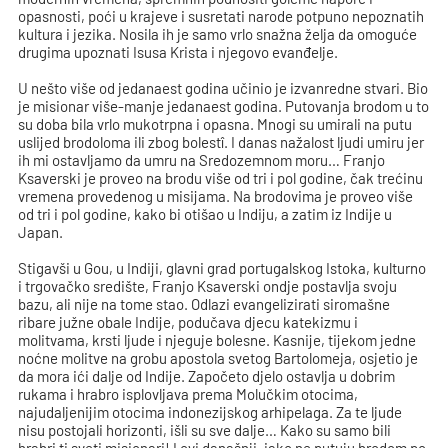
opasnosti, poći u krajeve i susretati narode potpuno nepoznatih
kultura i jezika. Nosila ih je samo vrlo snažna želja da omoguće
drugima upoznati Isusa Krista i njegovo evanđelje.
U nešto više od jedanaest godina učinio je izvanredne stvari. Bio
je misionar više-manje jedanaest godina. Putovanja brodom u to
su doba bila vrlo mukotrpna i opasna. Mnogi su umirali na putu
uslijed brodoloma ili zbog bolestî. I danas nažalost ljudi umiru jer
ih mi ostavljamo da umru na Sredozemnom moru… Franjo
Ksaverski je proveo na brodu više od tri i pol godine, čak trećinu
vremena provedenog u misijama. Na brodovima je proveo više
od tri i pol godine, kako bi otišao u Indiju, a zatim iz Indije u
Japan.
Stigavši u Gou, u Indiji, glavni grad portugalskog Istoka, kulturno
i trgovačko središte, Franjo Ksaverski ondje postavlja svoju
bazu, ali nije na tome stao. Odlazi evangelizirati siromašne
ribare južne obale Indije, podučava djecu katekizmu i
molitvama, krsti ljude i njeguje bolesne. Kasnije, tijekom jedne
noćne molitve na grobu apostola svetog Bartolomeja, osjetio je
da mora ići dalje od Indije. Započeto djelo ostavlja u dobrim
rukama i hrabro isplovljava prema Molučkim otocima,
najudaljenijim otocima indonezijskog arhipelaga. Za te ljude
nisu postojali horizonti, išli su sve dalje… Kako su samo bili