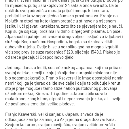
hrabri ti sveti misionari! I ovi današnji, iako ne putuju brodom po
tri mjeseca, putuju zrakoplovom 24 sata a onda sve isto. Da bi
došli do svog odredišta moraju prijeći mnogo kilometara,
probijati se kroz nepregledna šumska prostranstva. Franjo na
Molučkim otocima katekizam pretače u stihove na mjesnom
jeziku i uči pjevati katekizam, zato što se pjevanjem bolje nauči.
Koji su ga osjećaji prožimali vidimo iz njegovih pisama. On piše:
„Opasnosti i patnje, prihvaćeni dragovoljno i isključivo iz ljubavi i
služenja Bogu našemu Gospodinu, bogata su riznica velikih
duhovnih utjeha. Ovdje bi se u nekoliko godina mogao izgubiti
vid zbog previše suza radosnica!“ (20. siječnja 1548.). Plakao je
od sreće gledajući Gospodinovo djelo.
Jednoga dana, u Indiji, susreće nekog Japanca, koji mu priča o
svojoj dalekoj zemlji u koju još nijedan europski misionar nije
bio nogom zakoračio. Franjo Ksaverski je imao apostolski nemir,
nemir koji ga je tjerao da ide sve dalje i dalje te odlučuje krenuti
što je prije moguće i tamo stiže nakon pustolovnog putovanja
džunkom nekog Kineza. Tri godine u Japanu bile su vrlo
mukotrpne, zbog klime, otporâ i nepoznavanja jezika, ali i ovdje
će posijano sjeme dati velike plodove.
Franjo Ksaverski, veliki sanjar, u Japanu shvaća da je
odlučujuća zemlja za misiju u Aziji jedna druga država: Kina.
Svojom kulturom, svojom poviješću, svojom veličinom vršila