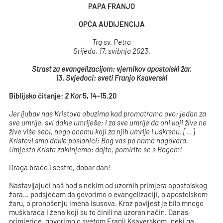
PAPA FRANJO
OPĆA AUDIJENCIJA
Trg sv. Petra
Srijeda, 17. svibnja 2023.
Strast za evangelizacijom: vjernikov apostolski žar.
13.
Svjedoci: sveti Franjo Ksaverski
Biblijsko čitanje:
2 Kor
5, 14-15.20
Jer ljubav nas Kristova obuzima kad promatramo ovo: jedan za
sve umrije, svi dakle umriješe; i za sve umrije da oni koji žive ne
žive više sebi, nego onomu koji za njih umrije i uskrsnu.
[…]
Kristovi smo dakle poslanici; Bog vas po nama nagovara.
Umjesto Krista zaklinjemo: dajte, pomirite se s Bogom!
Draga braćo i sestre, dobar dan!
Nastavljajući naš hod s nekim od uzornih primjera apostolskog
žara… podsjećam da govorimo o evangelizaciji, o apostolskom
žaru, o pronošenju imena Isusova. Kroz povijest je bilo mnogo
muškaraca i žena koji su to činili na uzoran način. Danas,
primjerice, govorimo o svetom Franji Ksaverskom: neki ga