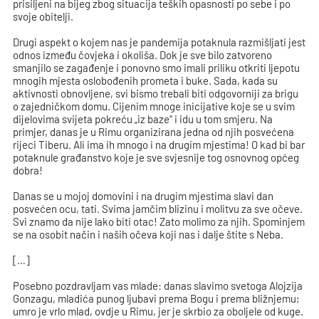
prisiljeni na bijeg zbog situacija teških opasnosti po sebe i po
svoje obitelji.
Drugi aspekt o kojem nas je pandemija potaknula razmišljati jest
odnos između čovjeka i okoliša. Dok je sve bilo zatvoreno
smanjilo se zagađenje i ponovno smo imali priliku otkriti ljepotu
mnogih mjesta oslobođenih prometa i buke. Sada, kada su
aktivnosti obnovljene, svi bismo trebali biti odgovorniji za brigu
o zajedničkom domu. Cijenim mnoge inicijative koje se u svim
dijelovima svijeta pokreću „iz baze“ i idu u tom smjeru. Na
primjer, danas je u Rimu organizirana jedna od njih posvećena
rijeci Tiberu. Ali ima ih mnogo i na drugim mjestima! O kad bi bar
potaknule građanstvo koje je sve svjesnije tog osnovnog općeg
dobra!
Danas se u mojoj domovini i na drugim mjestima slavi dan
posvećen ocu, tati. Svima jamčim blizinu i molitvu za sve očeve.
Svi znamo da nije lako biti otac! Zato molimo za njih. Spominjem
se na osobit način i naših očeva koji nas i dalje štite s Neba.
[…]
Posebno pozdravljam vas mlade: danas slavimo svetoga Alojzija
Gonzagu, mladića punog ljubavi prema Bogu i prema bližnjemu;
umro je vrlo mlad, ovdje u Rimu, jer je skrbio za oboljele od kuge.