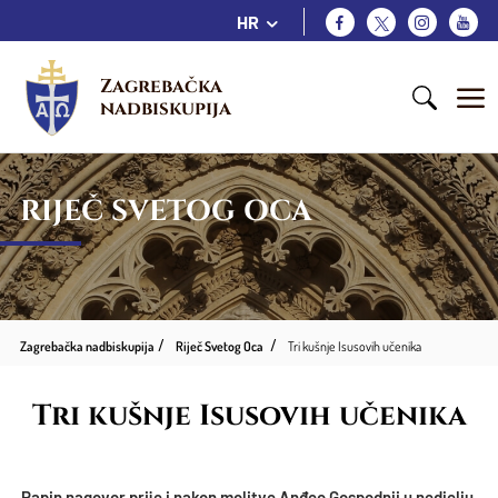
HR
Zagrebačka 
nadbiskupija
RIJEČ SVETOG OCA
Zagrebačka nadbiskupija
Riječ Svetog Oca
Tri kušnje Isusovih učenika
Tri kušnje Isusovih učenika
Papin nagovor prije i nakon molitve Anđeo Gospodnji u nedjelju,