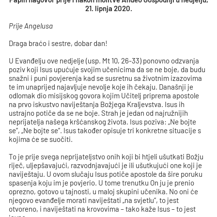
21. lipnja 2020.
Prije Angelusa
Draga braćo i sestre, dobar dan!
U Evanđelju ove nedjelje (usp. Mt 10, 26-33) ponovno odzvanja
poziv koji Isus upućuje svojim učenicima da se ne boje, da budu
snažni i puni povjerenja kad se susretnu sa životnim izazovima
te im unaprijed najavljuje nevolje koje ih čekaju. Današnji je
odlomak dio misijskog govora kojim Učitelj priprema apostole
na prvo iskustvo naviještanja Božjega Kraljevstva. Isus ih
ustrajno potiče da se ne boje. Strah je jedan od najružnijih
neprijatelja našega kršćanskog života. Isus poziva: „Ne bojte
se“, „Ne bojte se“. Isus također opisuje tri konkretne situacije s
kojima će se suočiti.
To je prije svega neprijateljstvo onih koji bi htjeli ušutkati Božju
riječ, uljepšavajući, razvodnjavajući je ili ušutkujući one koji je
naviještaju. U ovom slučaju Isus potiče apostole da šire poruku
spasenja koju im je povjerio. U tome trenutku On ju je prenio
oprezno, gotovo u tajnosti, u maloj skupini učenika. No oni će
njegovo evanđelje morati naviještati „na svjetlu“, to jest
otvoreno, i naviještati na krovovima – tako kaže Isus – to jest