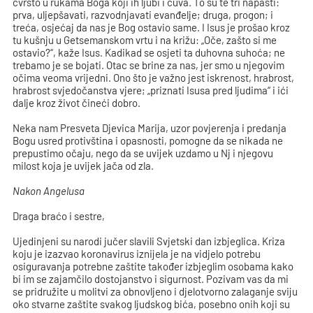
čvrsto u rukama Boga koji ih ljubi i čuva. To su te tri napasti:
prva, uljepšavati, razvodnjavati evanđelje; druga, progon; i
treća, osjećaj da nas je Bog ostavio same. I Isus je prošao kroz
tu kušnju u Getsemanskom vrtu i na križu: „Oče, zašto si me
ostavio?“, kaže Isus. Kadikad se osjeti ta duhovna suhoća; ne
trebamo je se bojati. Otac se brine za nas, jer smo u njegovim
očima veoma vrijedni. Ono što je važno jest iskrenost, hrabrost,
hrabrost svjedočanstva vjere; „priznati Isusa pred ljudima“ i ići
dalje kroz život čineći dobro.
Neka nam Presveta Djevica Marija, uzor povjerenja i predanja
Bogu usred protivština i opasnosti, pomogne da se nikada ne
prepustimo očaju, nego da se uvijek uzdamo u Nj i njegovu
milost koja je uvijek jača od zla.
Nakon Angelusa
Draga braćo i sestre,
Ujedinjeni su narodi jučer slavili Svjetski dan izbjeglica. Kriza
koju je izazvao koronavirus iznijela je na vidjelo potrebu
osiguravanja potrebne zaštite također izbjeglim osobama kako
bi im se zajamčilo dostojanstvo i sigurnost. Pozivam vas da mi
se pridružite u molitvi za obnovljeno i djelotvorno zalaganje sviju
oko stvarne zaštite svakog ljudskog bića, posebno onih koji su