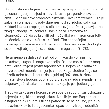
javno.
Druga teškoća s kojom će se Kristovi vjerovjesnici susretati jest
tjelesna prijetnja, to jest njihovo izravno progonstvo, sve do
smrti. To se Isusovo proroštvo ostvarilo u svakom vremenu. To je
žalosna stvarnost, no potvrđuje vjernost svjedokâ. Koliki su
kršćani i danas progonjeni u cijelome svijetu! Oni s ljubavlju trpe
zbog evanđelja, mučenici su naših dana. I možemo sa
sigurnošću reći da su brojniji od mučenikâ prvih vremena: toliki
mučenici, samo zato što su kršćani. Tim negdašnjim i
današnjim učenicima koji trpe progonstvo Isus kaže: „Ne bojte
se onih koji ubijaju tijelo, ali duše ne mogu ubiti“ (r. 28).
Ne smijemo se dati zastrašiti od onih koji drsko i nasilno
pokušavaju ugasiti snagu evanđelja. Oni, naime, ništa ne mogu
protiv duše, to jest protiv zajedništva s Bogom koje nitko ne
može oduzeti učenicima, jer je dar od Boga. Jedino čega se
učenik treba bojati jest to da izgubi taj Božji dar, blizinu,
prijateljstvo s Bogom, odbijajući živjeti u skladu s evanđeljem i
osiguravajući si tako moralnu smrt, koja je posljedica grijeha.
Treću vrstu kušnje s kojom će se apostoli suočiti Isus pokazuje u
osjećaju, koji bi neki mogli iskusiti, da ih je sam Bog napustio,
ostajući dalek i nijem. I tu nas potiče da se ne bojimo, jer iako
prolazimo kroz te i druge zamke i opasnosti, život je učenikâ