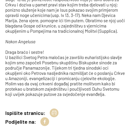
Crkvu i doziva u pamet pravi stav kojim treba djelovati u njoj:
ponizno služenje koje nam je Isus pokazao svojim primjerom
opravši noge učenicima (usp. Iv 13, 3-17). Neka nam Djevica
Marija, žena vjere, pomogne ići tim putem. Obratimo se njoj uoči
blagdana Gospe od krunice, u zajedništvu s vjernicima
okupljenim u Pompejima na tradicionalnoj Molitvi (Supplica).
Nakon Angelusa
Draga braćo i sestre!
U bazilici Svetog Petra maločas je završilo euharistijsko slavlje
kojim smo započeli Posebnu skupštinu Biskupske sinode za
područje Panamazonije. Tijekom tri tjedna sinodski oci
okupljeni oko Petrova nasljednika razmišljat će o poslanju Crkve
u Amazoniji, evangelizaciji i promicanju cjelovite ekologije.
Molim vas da ovaj crkveni događaj pratite molitvom kako bi
protekao u bratskom zajedništvu i poučljivosti Duhu Svetomu
koji uvijek pokazuje putove za svjedočenje evanđelja.
Ispišite stranicu:
Podijelite na: