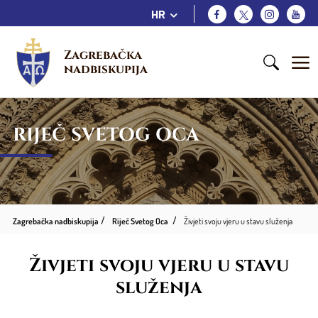
HR
Zagrebačka 
nadbiskupija
RIJEČ SVETOG OCA
Zagrebačka nadbiskupija
Riječ Svetog Oca
Živjeti svoju vjeru u stavu služenja
Živjeti svoju vjeru u stavu
služenja