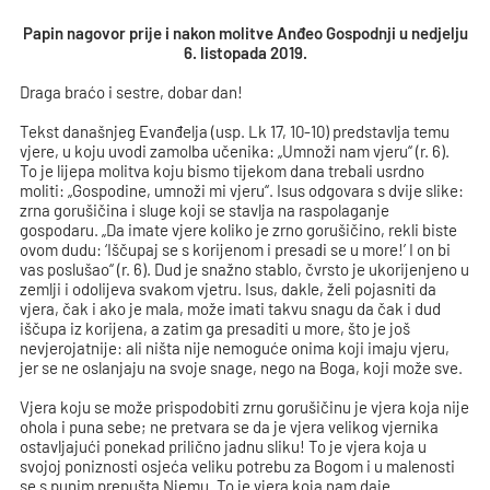
Papin nagovor prije i nakon molitve Anđeo Gospodnji u nedjelju
6. listopada 2019.
Draga braćo i sestre, dobar dan!
Tekst današnjeg Evanđelja (usp. Lk 17, 10-10) predstavlja temu
vjere, u koju uvodi zamolba učenika: „Umnoži nam vjeru“ (r. 6).
To je lijepa molitva koju bismo tijekom dana trebali usrdno
moliti: „Gospodine, umnoži mi vjeru“. Isus odgovara s dvije slike:
zrna gorušičina i sluge koji se stavlja na raspolaganje
gospodaru. „Da imate vjere koliko je zrno gorušičino, rekli biste
ovom dudu: ‘Iščupaj se s korijenom i presadi se u more!’ I on bi
vas poslušao“ (r. 6). Dud je snažno stablo, čvrsto je ukorijenjeno u
zemlji i odolijeva svakom vjetru. Isus, dakle, želi pojasniti da
vjera, čak i ako je mala, može imati takvu snagu da čak i dud
iščupa iz korijena, a zatim ga presaditi u more, što je još
nevjerojatnije: ali ništa nije nemoguće onima koji imaju vjeru,
jer se ne oslanjaju na svoje snage, nego na Boga, koji može sve.
Vjera koju se može prispodobiti zrnu gorušičinu je vjera koja nije
ohola i puna sebe; ne pretvara se da je vjera velikog vjernika
ostavljajući ponekad prilično jadnu sliku! To je vjera koja u
svojoj poniznosti osjeća veliku potrebu za Bogom i u malenosti
se s punim prepušta Njemu. To je vjera koja nam daje