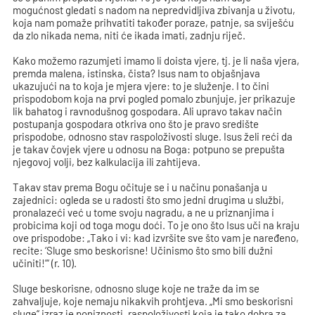
mogućnost gledati s nadom na nepredvidljiva zbivanja u životu,
koja nam pomaže prihvatiti također poraze, patnje, sa sviješću
da zlo nikada nema, niti će ikada imati, zadnju riječ.
Kako možemo razumjeti imamo li doista vjere, tj. je li naša vjera,
premda malena, istinska, čista? Isus nam to objašnjava
ukazujući na to koja je mjera vjere: to je služenje. I to čini
prispodobom koja na prvi pogled pomalo zbunjuje, jer prikazuje
lik bahatog i ravnodušnog gospodara. Ali upravo takav način
postupanja gospodara otkriva ono što je pravo središte
prispodobe, odnosno stav raspoloživosti sluge. Isus želi reći da
je takav čovjek vjere u odnosu na Boga: potpuno se prepušta
njegovoj volji, bez kalkulacija ili zahtijeva.
Takav stav prema Bogu očituje se i u načinu ponašanja u
zajednici: ogleda se u radosti što smo jedni drugima u službi,
pronalazeći već u tome svoju nagradu, a ne u priznanjima i
probicima koji od toga mogu doći. To je ono što Isus uči na kraju
ove prispodobe: „Tako i vi: kad izvršite sve što vam je naređeno,
recite: ‘Sluge smo beskorisne! Učinismo što smo bili dužni
učiniti!’“ (r. 10).
Sluge beskorisne, odnosno sluge koje ne traže da im se
zahvaljuje, koje nemaju nikakvih prohtjeva. „Mi smo beskorisni
sluge“ izraz je poniznosti, raspoloživosti koja je tako dobra za