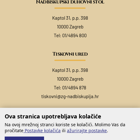
Nadbiskupski duhovni stol
Kaptol 31, p.p. 398
10000 Zagreb
Tel:
01/4894 800
Tiskovni ured
Kaptol 31, p.p. 398
10000 Zagreb
Tel:
01/4894 878
tiskovni@zg-nadbiskupija.hr
Ova stranica upotrebljava kolačiće
Na ovoj mrežnoj stranci koriste se kolačići. Molimo Vas da
pročitate
Postavke kolačića
ili
ažurirajte postavke
.