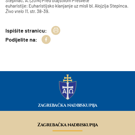
Stepinac, A. (2014) Pred otajstvom Presvete
euharistije: Euharistijsko klanjanje uz misli bl. Alojzija Stepinca.
Živo vrelo 11
, str. 38-39.
Ispišite stranicu:
Podijelite na:
ZAGREBAČKA NADBISKUPIJA
Zagrebačka nadbiskupija