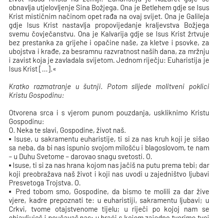
obnavlja utjelovljenje Sina Božjega. Ona je Betlehem gdje se Isus
Krist mističnim načinom opet rađa na ovaj svijet. Ona je Galileja
gdje Isus Krist nastavlja propovijedanje kraljevstva Božjega
svemu čovječanstvu. Ona je Kalvarija gdje se Isus Krist žrtvuje
bez prestanka za grijehe i opačine naše, za kletve i psovke, za
ubojstva i krađe, za besramnu razvratnost naših dana, za mržnju
i zavist koja je zavladala svijetom. Jednom riječju: Euharistija je
Isus Krist [...].«
Kratko razmatranje u šutnji. Potom slijede molitveni poklici
Kristu Gospodinu:
Otvorena srca i s vjerom punom pouzdanja, uskliknimo Kristu
Gospodinu:
O. Neka te slavi, Gospodine, život naš.
▪ Isuse, u sakramentu euharistije, ti si za nas kruh koji je sišao
sa neba, da bi nas ispunio svojom milošću i blagoslovom, te nam
– u Duhu Svetome – darovao snagu svetosti. O.
▪ Isuse, ti si za nas hrana kojom nas jačiš na putu prema tebi; dar
koji preobražava naš život i koji nas uvodi u zajedništvo ljubavi
Presvetoga Trojstva. O.
▪ Pred tobom smo, Gospodine, da bismo te molili za dar žive
vjere, kadre prepoznati te: u euharistiji, sakramentu ljubavi; u
Crkvi, tvome otajstvenome tijelu; u riječi po kojoj nam se
objavljuješ i poučavaš nas; u braći s kojom zajedno tvorimo tvoj