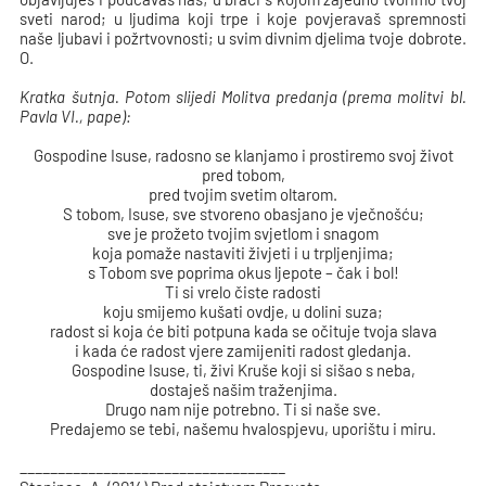
sveti narod; u ljudima koji trpe i koje povjeravaš spremnosti
naše ljubavi i požrtvovnosti; u svim divnim djelima tvoje dobrote.
O.
Kratka šutnja. Potom slijedi Molitva predanja (prema molitvi bl.
Pavla VI., pape):
Gospodine Isuse, radosno se klanjamo i prostiremo svoj život
pred tobom,
pred tvojim svetim oltarom.
S tobom, Isuse, sve stvoreno obasjano je vječnošću;
sve je prožeto tvojim svjetlom i snagom
koja pomaže nastaviti živjeti i u trpljenjima;
s Tobom sve poprima okus ljepote – čak i bol!
Ti si vrelo čiste radosti
koju smijemo kušati ovdje, u dolini suza;
radost si koja će biti potpuna kada se očituje tvoja slava
i kada će radost vjere zamijeniti radost gledanja.
Gospodine Isuse, ti, živi Kruše koji si sišao s neba,
dostaješ našim traženjima.
Drugo nam nije potrebno. Ti si naše sve.
Predajemo se tebi, našemu hvalospjevu, uporištu i miru.
___________________________________