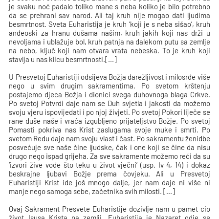
je svaku noć padalo toliko mane s neba koliko je bilo potrebno
da se prehrani sav narod. Ali taj kruh nije mogao dati ljudima
besmrtnost. Sveta Euharistija je kruh ‘koji je s neba sišao’, kruh
anđeoski za hranu dušama našim, kruh jakih koji nas drži u
nevoljama i ublažuje bol, kruh patnja na dalekom putu sa zemlje
na nebo, ključ koji nam otvara vrata nebeska. To je kruh koji
stavlja u nas klicu besmrtnosti.[...]
U Presvetoj Euharistiji odsijeva Božja darežljivost i milosrđe više
nego u svim drugim sakramentima. Po svetom krštenju
postajemo djeca Božja i dionici svega duhovnoga blaga Crkve.
Po svetoj Potvrdi daje nam se Duh svjetla i jakosti da možemo
svoju vjeru ispovijedati i po njoj živjeti. Po svetoj Pokori liječe se
rane duše naše i vraća izgubljeno prijateljstvo Božje. Po svetoj
Pomasti pokriva nas Krist zaslugama svoje muke i smrti. Po
svetom Redu daje nam svoju vlast i čast. Po sakramentu ženidbe
posvećuje sve naše čine ljudske, čak i one koji se čine da nisu
drugo nego ispad grijeha. Za sve sakramente možemo reći da su
‘izvori žive vode što teku u život vječni’ (usp. Iv 4, 14) i dokaz
beskrajne ljubavi Božje prema čovjeku. Ali u Presvetoj
Euharistiji Krist ide još mnogo dalje, jer nam daje ni više ni
manje nego samoga sebe, začetnika svih milosti. [...]
Ovaj Sakrament Presvete Euharistije dozivlje nam u pamet cio
život Isusa Krista na zemlji. Euharistija je Nazaret gdje se