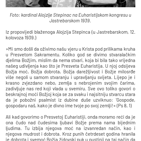
Foto: kardinal Alojzije Stepinac na Euharistijskom kongresu u
Jastrebarskom 1939.
Iz propovijedi blaženoga Alojzija Stepinca (u Jastrebarskom, 12.
kolovoza 1939.)
»Mi smo došli da oživimo našu vjeru u Krista pod prilikama kruha
u Presvetom Sakramentu. Koliko god se divimo stvaralačkim
djelima Božjim, mislim da nema stvari, koja bi bila tako vrijedna
našeg udivljenja kao što je Presveta Euharistija. U njoj odsijeva
Božja moć, Božja dobrota, Božja darežljivost i Božje milosrđe
više negoli u samom stvaranju i upravljanju svijeta. Lijepo je i
krasno zvjezdano nebo, zemlja s nebrojenim svojim čarima,
zadivljuje nas red koji vlada u svemiru. Sve ovo toliko govori o
beskrajnoj moći Božjoj koja se za svaku i najsitniju stvarcu stara
da je pobožni psalmist iz dubine duše uzviknuo: ‘Gospode,
gospodaru naš, kako je divno ime tvoje po svoj zemlji!« (Ps 8, 1)
Ali kad govorimo o Presvetoj Euharistiji, onda moramo reći da je
ona čudo nad čudesima ljubavi Božje prema nama bijednim
ljudima. Tu izbija njegova moć na izvanredan način, kao i
njegova mudrost i dobrota. Kroz punih četrdeset godina hranila
je dobrota i svemoć Božja židovski puk u pustinji na taj način da