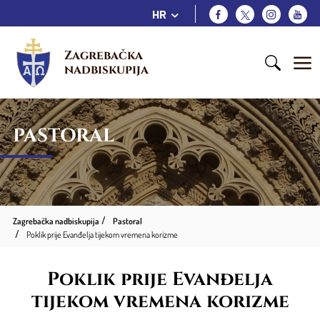
HR
Zagrebačka 
nadbiskupija
PASTORAL
Zagrebačka nadbiskupija
Pastoral
Poklik prije Evanđelja tijekom vremena korizme
Poklik prije Evanđelja
tijekom vremena korizme