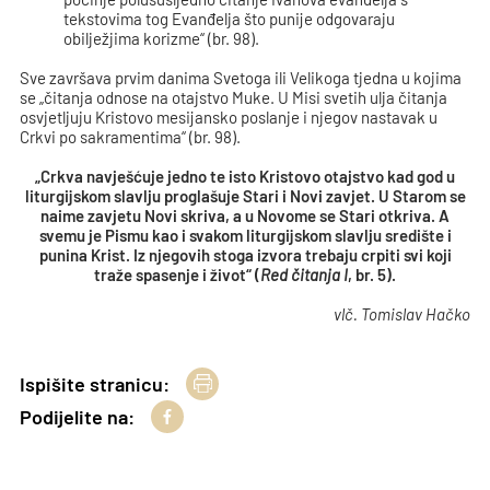
tekstovima tog Evanđelja što punije odgovaraju
obilježjima korizme“ (br. 98).
Sve završava prvim danima Svetoga ili Velikoga tjedna u kojima
se „čitanja odnose na otajstvo Muke. U Misi svetih ulja čitanja
osvjetljuju Kristovo mesijansko poslanje i njegov nastavak u
Crkvi po sakramentima“ (br. 98).
„Crkva navješćuje jedno te isto Kristovo otajstvo kad god u
liturgijskom slavlju proglašuje Stari i Novi zavjet. U Starom se
naime zavjetu Novi skriva, a u Novome se Stari otkriva. A
svemu je Pismu kao i svakom liturgijskom slavlju središte i
punina Krist. Iz njegovih stoga izvora trebaju crpiti svi koji
traže spasenje i život“ (
Red čitanja I
, br. 5).
vlč. Tomislav Hačko
Ispišite stranicu:
Podijelite na: