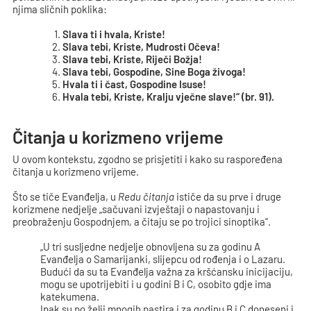
njima sličnih poklika:
Slava ti i hvala, Kriste!
Slava tebi, Kriste, Mudrosti Očeva!
Slava tebi, Kriste, Riječi Božja!
Slava tebi, Gospodine, Sine Boga živoga!
Hvala ti i čast, Gospodine Isuse!
Hvala tebi, Kriste, Kralju vječne slave!“ (br. 91).
Čitanja u korizmeno vrijeme
U ovom kontekstu, zgodno se prisjetiti i kako su raspoređena
čitanja u korizmeno vrijeme.
Što se tiče Evanđelja, u
Redu čitanja
ističe da su prve i druge
korizmene nedjelje „sačuvani izvještaji o napastovanju i
preobraženju Gospodnjem, a čitaju se po trojici sinoptika“.
„U tri susljedne nedjelje obnovljena su za godinu A
Evanđelja o Samarijanki, slijepcu od rođenja i o Lazaru.
Budući da su ta Evanđelja važna za kršćansku inicijaciju,
mogu se upotrijebiti i u godini B i C, osobito gdje ima
katekumena.
Ipak su po želji mnogih pastira i za godinu B i C doneseni i