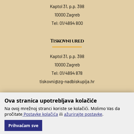
Kaptol 31, p.p. 398
10000 Zagreb
Tel:
01/4894 800
Tiskovni ured
Kaptol 31, p.p. 398
10000 Zagreb
Tel:
01/4894 878
tiskovni@zg-nadbiskupija.hr
Ova stranica upotrebljava kolačiće
Na ovoj mrežnoj stranci koriste se kolačići. Molimo Vas da
pročitate
Postavke kolačića
ili
ažurirajte postavke
.
Prihvaćam sve
@ COPYRIGHT ZAGREBAČKA NADBISKUPIJA 2026.