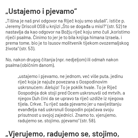
„Ustajemo i pjevamo“
„Tišina je naš prvi odgovor na Riječ koju smo slušali“, ističe p.
Jeremy Driscoll OSB u knjizi „Što se događa u misi?“ (str. 52) te
nastavlja da kao odgovor na Božju riječ koju smo čuli „koristimo
riječi psalma. Činimo to jer je to bila knjiga himana Izraela, i
prema tome, bio je to Isusov molitvenik tijekom ovozemaljskog
života“ (str. 53).
No, nakon drugog čitanja (npr. nedjeljom) ili odmah nakon
psalma (običnim danom),
„ustajemo i pjevamo, ne jednom, već više puta, jedinu
riječ koja je najuže povezana s Gospodinovim
uskrsnućem:
Aleluja!
To je poklik hvale. To je Riječ
Gospodnja dok stoji pred Ocem uskrsnuvši od mrtvih, a
njegov Duh čini da se upravo ta riječ uzdiže iz njegova
tijela, Crkve. Tu riječ sada pjevamo jer u naviještanju
evanđelja naš uskrsnuli Gospodin pojačava svoju
prisutnost u svojoj zajednici. Znamo to, vjerujemo,
radujemo se, stojimo, pjevamo“ (str. 58).
„Vjerujemo, radujemo se, stojimo,