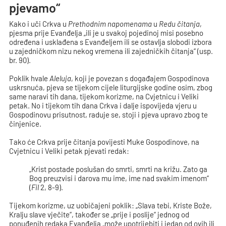
pjevamo“
Kako i uči Crkva u
Prethodnim napomenama
u
Redu čitanja
,
pjesma prije Evanđelja „ili je u svakoj pojedinoj misi posebno
određena i usklađena s Evanđeljem ili se ostavlja slobodi izbora
u zajedničkom nizu nekog vremena ili zajedničkih čitanja“ (usp.
br. 90).
Poklik hvale
Aleluja
, koji je povezan s događajem Gospodinova
uskrsnuća, pjeva se tijekom cijele liturgijske godine osim, zbog
same naravi tih dana, tijekom korizme, na Cvjetnicu i Veliki
petak. No i tijekom tih dana Crkva i dalje ispovijeda vjeru u
Gospodinovu prisutnost, raduje se, stoji i pjeva upravo zbog te
činjenice.
Tako će Crkva prije čitanja povijesti Muke Gospodinove, na
Cvjetnicu i Veliki petak pjevati redak:
„Krist postade poslušan do smrti, smrti na križu. Zato ga
Bog preuzvisi i darova mu ime, ime nad svakim imenom“
(
Fil
2, 8-9).
Tijekom korizme, uz uobičajeni poklik: „Slava tebi, Kriste Bože,
Kralju slave vječite“, također se „prije i poslije“ jednog od
ponuđenih redaka Evanđelja „može upotrijebiti i jedan od ovih ili