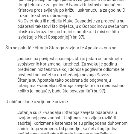
drugi tekstovi: za godinu B Ivanovi tekstovi o budućem
Kristovu proslavljenju po križu i uskrsnuću, a za godinu C
Lukini tekstovi o obraćenju.
Na Cvjetnicu ili nedjelju Muke Gospodnje za procesiju su
odabrani tekstovi što izvješćuju o Gospodinovu svečanom
ulasku u Jeruzalem po trojici sinoptika. U misi se čita
izvještaj o Muci Gospodnjoj“ (br. 97).
Što se pak tiče čitanja Staroga zavjeta te Apostola, ona se
„odnose na povijest spasenja, što je jedan od predmeta
svojstvenih korizmenoj katehezi. Za svaku je godinu
predviđen niz tekstova koji donose poglavite odlomke te
povijesti od početka do obećanja novoga Saveza.
Čitanja su Apostola tako odabrana da odgovaraju
čitanjima Evanđelja i Staroga zavjeta te da i međusobno,
koliko je moguće, budu što povezanija“ (br. 97).
U obične dane u vrijeme korizme
„čitanja su iz Evanđelja i Staroga zavjeta odabrana u
uzajamnoj povezanosti. U njima se razvijaju različiti
sadržaji korizmene kateheze te su prilagođena duhovnom
smislu toga vremena. Od ponedjeljka četvrtog tjedna
počinje polususljedno čitanje Ivanova evanđelja s