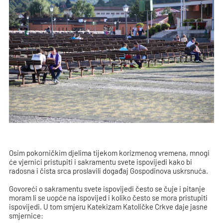
Osim pokorničkim djelima tijekom korizmenog vremena, mnogi
će vjernici pristupiti i sakramentu svete ispovijedi kako bi
radosna i čista srca proslavili događaj Gospodinova uskrsnuća.
Govoreći o sakramentu svete ispovijedi često se čuje i pitanje
moram li se uopće na ispovijed i koliko često se mora pristupiti
ispovijedi. U tom smjeru Katekizam Katoličke Crkve daje jasne
smjernice: