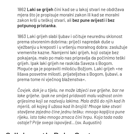
1862
Laki se grijeh
čini kad se u lakoj stvari ne obdržava
mjera što je propisuje moralni zakon ili kad se moralni
zakon krši u teškoj stvari, ali
bez pune svijesti i bez
potpunog pristanka
.
1863 Laki grijeh slabi ljubav i očituje neurednu sklonost
prema stvorenim dobrima; priječi napredak duše u
vježbanju u kreposti i u vršenju moralnog dobra; zaslužuje
vremenite kazne. Namjerni laki grijeh, koji ostaje bez
pokajanja, malo po malo nas pripravlja da počinimo teški
grijeh. Ipak laki grijeh ne raskida Saveza s Bogom.
Moguće ga je popraviti milošću Božjom. Laki grijeh »ne
lišava posvetne milosti, prijateljstva s Bogom, ljubavi, a
prema tome ni vječnog blaženstva«.
Čovjek, dok je u tijelu, ne može izbjeći sve grijehe, bar ne
lake grijehe. Ipak ne smiješ pridavati malu važnost onim
grijesima koji se nazivaju lakima. Malo držiš do njih kad ih
mjeriš, ali kojeg li užasa kad ih brojiš! Mnoge lake stvari
stavljene zajedno čine jednu tešku: mnogo kapljica pune
rijeku, isto tako mnogo zrnaca čini hrpu. Koja tada nada
ostaje? Prije svega ispovijed...
(sv. Augustin)