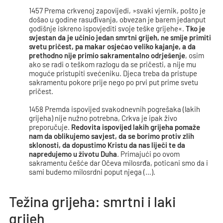
1457 Prema crkvenoj zapovijedi, »svaki vjernik, pošto je
došao u godine rasuđivanja, obvezan je barem jedanput
godišnje iskreno ispovjediti svoje teške grijehe«.
Tko je
svjestan da je učinio jedan smrtni grijeh, ne smije primiti
svetu pričest, pa makar osjećao veliko kajanje, a da
prethodno nije primio sakramentalno odrješenje
, osim
ako se radi o teškom razlogu da se pričesti, a nije mu
moguće pristupiti svećeniku. Djeca treba da pristupe
sakramentu pokore prije nego po prvi put prime svetu
pričest.
1458 Premda ispovijed svakodnevnih pogrešaka (lakih
grijeha) nije nužno potrebna, Crkva je ipak živo
preporučuje.
Redovita ispovijed lakih grijeha pomaže
nam da oblikujemo savjest, da se borimo protiv zlih
sklonosti, da dopustimo Kristu da nas liječi te da
napredujemo u životu Duha
. Primajući po ovom
sakramentu češće dar Očeva milosrđa, poticani smo da i
sami budemo milosrdni poput njega (…).
Težina grijeha: smrtni i laki
grijeh