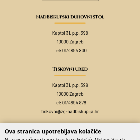
Nadbiskupski duhovni stol
Kaptol 31, p.p. 398
10000 Zagreb
Tel:
01/4894 800
Tiskovni ured
Kaptol 31, p.p. 398
10000 Zagreb
Tel:
01/4894 878
tiskovni@zg-nadbiskupija.hr
Ova stranica upotrebljava kolačiće
Na ovoj mrežnoj stranci koriste se kolačići. Molimo Vas da