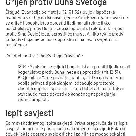
Grijeh protiv Duha Svetoga
Čitajući Evanđelje po Mateju (12, 31-32), uvijek ispočetka
ostanemo u šutnji
na Isusove riječi: »Zato kažem vam: svaki će
se grijeh i bogohulstvo oprostiti ljudima, ali rekne li tko
bogohulstvo protiv Duha, neće se oprostiti. I rekne li tko riječ
protiv Sina Čovječjega, oprostit će mu se. Ali tko rekne protiv
Duha Svetoga, neće mu se oprostiti ni na ovom svijetu ni u
budućem.«
Za grijeh protiv Duha Svetoga Crkva uči:
1864 »Svaki će se grijeh i bogohulstvo oprostiti ljudima, ali
bogohulstvo protiv Duha, neće se oprostiti« (Mt 12,31).
Božje milosrđe ne poznaje granica, ali tko ga namjerno
odbije prihvatiti pokajanjem, odbacuje oproštenje
vlastitih grijeha i spasenje što ga Duh Sveti nudi. Takvo
otvrdnuće može dovesti do konačnog nepokajanja i
vječne propasti.
Ispit savjesti
Osim svakodnevnog ispita savjesti, Crkva preporuča da se ispit
savjesti učini i prije pristupanja sakramentu ispovijedi kako bi
čovjek lakše spoznao svoje grijehe i za njih se mogao pokajati.