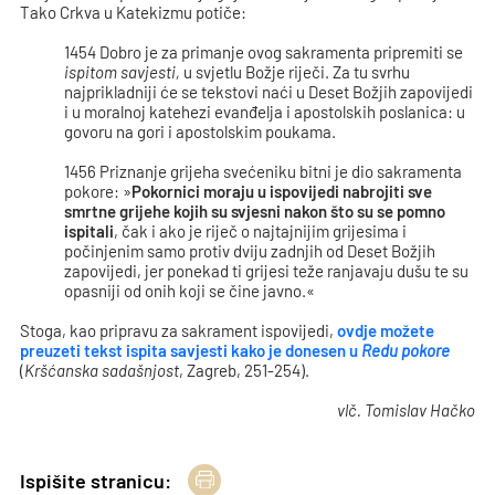
Tako Crkva u Katekizmu potiče:
1454 Dobro je za primanje ovog sakramenta pripremiti se
ispitom savjesti,
u svjetlu Božje riječi. Za tu svrhu
najprikladniji će se tekstovi naći u Deset Božjih zapovijedi
i u moralnoj katehezi evanđelja i apostolskih poslanica: u
govoru na gori i apostolskim poukama.
1456 Priznanje grijeha svećeniku bitni je dio sakramenta
pokore: »
Pokornici moraju u ispovijedi nabrojiti sve
smrtne grijehe kojih su svjesni nakon što su se pomno
ispitali
, čak i ako je riječ o najtajnijim grijesima i
počinjenim samo protiv dviju zadnjih od Deset Božjih
zapovijedi, jer ponekad ti grijesi teže ranjavaju dušu te su
opasniji od onih koji se čine javno.«
Stoga, kao pripravu za sakrament ispovijedi,
ovdje možete
preuzeti tekst ispita savjesti kako je donesen u
Redu pokore
(
Kršćanska sadašnjost
, Zagreb, 251-254).
vlč. Tomislav Hačko
Ispišite stranicu: