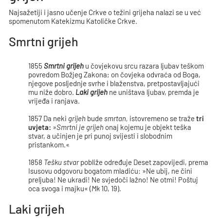
Najsažetiji i jasno učenje Crkve o težini grijeha nalazi se u već
spomenutom Katekizmu Katoličke Crkve.
Smrtni grijeh
1855
Smrtni grijeh
u čovjekovu srcu razara ljubav teškom
povredom Božjeg Zakona; on čovjeka odvraća od Boga,
njegove posljednje svrhe i blaženstva, pretpostavljajući
mu niže dobro.
Laki grijeh
ne uništava ljubav, premda je
vrijeđa i ranjava.
1857 Da neki
grijeh
bude
smrtan,
istovremeno se traže
tri
uvjeta:
»
Smrtni je grijeh
onaj kojemu je objekt teška
stvar, a učinjen je pri punoj svijesti i slobodnim
pristankom.«
1858
Tešku stvar
pobliže određuje Deset zapovijedi, prema
Isusovu odgovoru bogatom mladiću: »Ne ubij, ne čini
preljuba! Ne ukradi! Ne svjedoči lažno! Ne otmi! Poštuj
oca svoga i majku« (
Mk
10, 19).
Laki grijeh