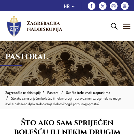
HR
Zagrebačka 
nadbiskupija
PASTORAL
Zagrebačka nadbiskupija
Pastoral
Sve što treba znati o oprostima
Što ako sam spriječen bolešću ili nekim drugim opravdanim razlogom da ne mogu
izvršiti naloženo djelo za dobivanje djelomičnog ili potpunog oprosta?
Što ako sam spriječen
bolešću ili nekim drugim