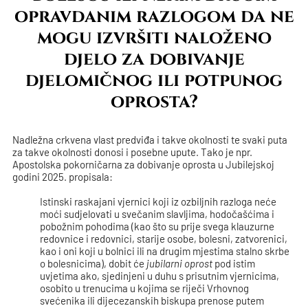
opravdanim razlogom da ne
mogu izvršiti naloženo
djelo za dobivanje
djelomičnog ili potpunog
oprosta?
Nadležna crkvena vlast predviđa i takve okolnosti te svaki puta
za takve okolnosti donosi i posebne upute. Tako je npr.
Apostolska pokorničarna za dobivanje oprosta u Jubilejskoj
godini 2025. propisala:
Istinski raskajani vjernici koji iz ozbiljnih razloga neće
moći sudjelovati u svečanim slavljima, hodočašćima i
pobožnim pohodima (kao što su prije svega klauzurne
redovnice i redovnici, starije osobe, bolesni, zatvorenici,
kao i oni koji u bolnici ili na drugim mjestima stalno skrbe
o bolesnicima), dobit će
jubilarni oprost
pod istim
uvjetima ako, sjedinjeni u duhu s prisutnim vjernicima,
osobito u trenucima u kojima se riječi Vrhovnog
svećenika ili dijecezanskih biskupa prenose putem