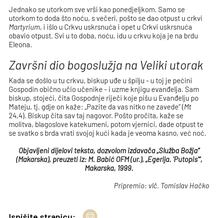
Jednako se utorkom sve vrši kao ponedjeljkom. Samo se
utorkom to doda što noću, s večeri, pošto se dao otpust u crkvi
Martyrium
, i išlo u Crkvu uskrsnuća i opet u Crkvi uskrsnuća
obavio otpust. Svi u to doba, noću, idu u crkvu koja je na brdu
Eleona.
Završni dio bogoslužja na Veliki utorak
Kada se došlo u tu crkvu, biskup uđe u špilju - u toj je pećini
Gospodin obično učio učenike - i uzme knjigu evanđelja. Sam
biskup, stojeći, čita Gospodnje riječi koje pišu u Evanđelju po
Mateju, tj. gdje on kaže: „Pazite da vas nitko ne zavede“ (
Mt
24,4). Biskup čita sav taj nagovor. Pošto pročita, kaže se
molitva, blagoslove katekumeni, potom vjernici, dade otpust te
se svatko s brda vrati svojoj kući kada je veoma kasno, već noć.
Objavljeni dijelovi teksta, dozvolom izdavača „Služba Božja“
(Makarska),
preuzeti iz: M. Babić OFM (ur.), „Egerija. 'Putopis'“,
Makarska, 1999.
Pripremio: vlč. Tomislav Hačko
Ispišite stranicu: