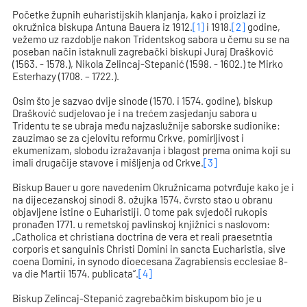
Početke župnih euharistijskih klanjanja, kako i proizlazi iz
okružnica biskupa Antuna Bauera iz 1912.
[1]
i 1918.
[2]
godine,
vežemo uz razdoblje nakon Tridentskog sabora u čemu su se na
poseban način istaknuli zagrebački biskupi Juraj Drašković
(1563. - 1578.), Nikola Zelincaj-Stepanić (1598. - 1602.) te Mirko
Esterhazy (1708. – 1722.).
Osim što je sazvao dvije sinode (1570. i 1574. godine), biskup
Drašković sudjelovao je i na trećem zasjedanju sabora u
Tridentu te se ubraja među najzaslužnije saborske sudionike:
zauzimao se za cjelovitu reformu Crkve, pomirljivost i
ekumenizam, slobodu izražavanja i blagost prema onima koji su
imali drugačije stavove i mišljenja od Crkve.
[3]
Biskup Bauer u gore navedenim Okružnicama potvrđuje kako je i
na dijecezanskoj sinodi 8. ožujka 1574. čvrsto stao u obranu
objavljene istine o Euharistiji. O tome pak svjedoči rukopis
pronađen 1771. u remetskoj pavlinskoj knjižnici s naslovom:
„Catholica et christiana doctrina de vera et reali praesetntia
corporis et sanguinis Christi Domini in sancta Eucharistia, sive
coena Domini, in synodo dioecesana Zagrabiensis ecclesiae 8-
va die Martii 1574. publicata“.
[4]
Biskup Zelincaj-Stepanić zagrebačkim biskupom bio je u