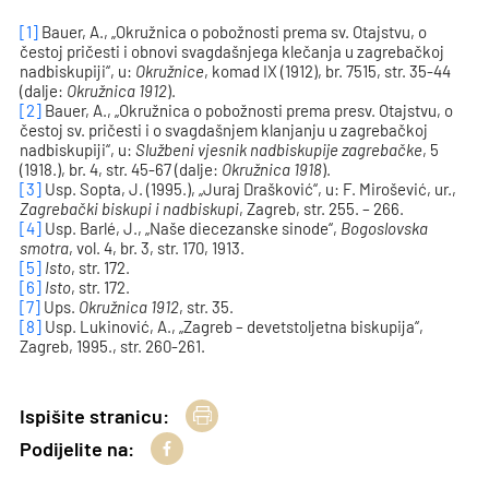
[1]
Bauer, A., „Okružnica o pobožnosti prema sv. Otajstvu, o
čestoj pričesti i obnovi svagdašnjega klečanja u zagrebačkoj
nadbiskupiji“, u:
Okružnice
, komad IX (1912), br. 7515, str. 35-44
(dalje:
Okružnica 1912
).
[2]
Bauer, A., „Okružnica o pobožnosti prema presv. Otajstvu, o
čestoj sv. pričesti i o svagdašnjem klanjanju u zagrebačkoj
nadbiskupiji“, u:
Službeni vjesnik nadbiskupije zagrebačke
, 5
(1918.), br. 4, str. 45-67 (dalje:
Okružnica 1918
).
[3]
Usp. Sopta, J. (1995.), „Juraj Drašković“, u: F. Mirošević, ur.,
Zagrebački biskupi i nadbiskupi
, Zagreb, str. 255. – 266.
[4]
Usp. Barlé, J., „Naše diecezanske sinode“,
Bogoslovska
smotra
, vol. 4, br. 3, str. 170, 1913.
[5]
Isto
, str. 172.
[6]
Isto
, str. 172.
[7]
Ups.
Okružnica 1912
, str. 35.
[8]
Usp. Lukinović, A., „Zagreb – devetstoljetna biskupija“,
Zagreb, 1995., str. 260-261.
Ispišite stranicu:
Podijelite na: