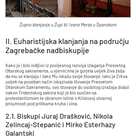
Župno klanjanje u Župi bl. Ivana Merza u Španskom
II. Euharistijska klanjanja na području
Zagrebačke nadbiskupije
Kako je i bilo vidljivo iz povijesnog razvoja izlaganja Presvetog
Oltarskog sakramenta, u vjernicima je gorjela uvijek živa želja
da mu se klanjaju i tako Mu iskažu svoje štovanje. Iako je Crkva
uvijek na poseban način iskazivala štovanje Presvetom
Oltarskom Sakramentu, ovo štovanje do osobitog izražaja dolazi
nakon Tridentskog sabora koji je bio suočen sa
protestantizmom te obranom istine o Kristovoj stvarnoj
prisutnosti pod prilikama kruha i vina.
2.1. Biskupi Juraj Drašković, Nikola
Zelincaj-Stepanić i Mirko Esterhazy
Galantski