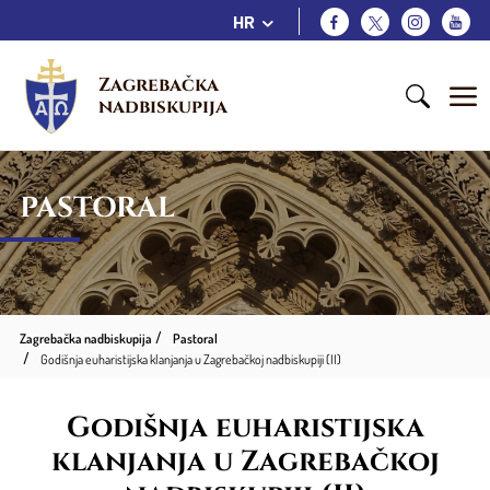
HR
Zagrebačka 
nadbiskupija
PASTORAL
Zagrebačka nadbiskupija
Pastoral
Godišnja euharistijska klanjanja u Zagrebačkoj nadbiskupiji (II)
Godišnja euharistijska
klanjanja u Zagrebačkoj