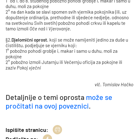
1° od 1. do 8. studenog pobožno pohodi groblje i, makar i samo u
duhu, moli za pokojne
2° na dan kada se slavi spomen svih vjernika pokojnika (ili, uz
dopuštenje ordinarija, prethodne ili sljedeće nedjelje, odnosno
na svetkovinu Svih svetih) pobožno pohodi crkvu ili kapelu te
tamo izmoli
Oče naš
i
Vjerovanje
.
§2.
Djelomični oprost
, koji se može namijeniti jedino za duše u
čistilištu, podjeljuje se vjerniku koji:
1° pobožno pohodi groblje i, makar i samo u duhu, moli za
pokojne
2° pobožno izmoli Jutarnju ili Večernju oficija za pokojne ili
zaziv
Pokoj vječni
vlč. Tomislav Hačko
Detaljnije o temi oprosta
može se
pročitati na ovoj poveznici
.
Ispišite stranicu: