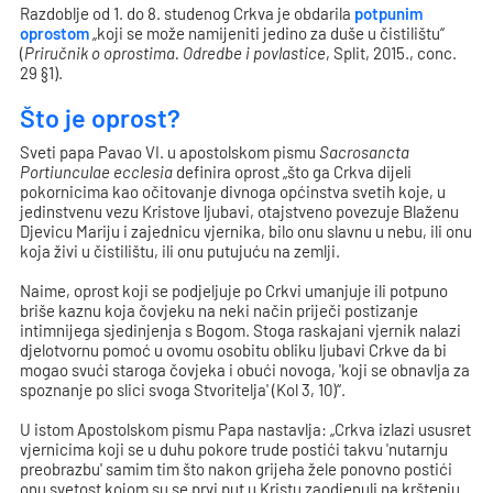
Razdoblje od 1. do 8. studenog Crkva je obdarila
potpunim
oprostom
„koji se može namijeniti jedino za duše u čistilištu“
(
Priručnik o oprostima. Odredbe i povlastice
, Split, 2015., conc.
29 §1).
Što je oprost?
Sveti papa Pavao VI. u apostolskom pismu
Sacrosancta
Portiunculae ecclesia
definira oprost „što ga Crkva dijeli
pokornicima kao očitovanje divnoga općinstva svetih koje, u
jedinstvenu vezu Kristove ljubavi, otajstveno povezuje Blaženu
Djevicu Mariju i zajednicu vjernika, bilo onu slavnu u nebu, ili onu
koja živi u čistilištu, ili onu putujuću na zemlji.
Naime, oprost koji se podjeljuje po Crkvi umanjuje ili potpuno
briše kaznu koja čovjeku na neki način priječi postizanje
intimnijega sjedinjenja s Bogom. Stoga raskajani vjernik nalazi
djelotvornu pomoć u ovomu osobitu obliku ljubavi Crkve da bi
mogao svući staroga čovjeka i obući novoga, 'koji se obnavlja za
spoznanje po slici svoga Stvoritelja' (Kol 3, 10)“.
U istom Apostolskom pismu Papa nastavlja: „Crkva izlazi ususret
vjernicima koji se u duhu pokore trude postići takvu 'nutarnju
preobrazbu' samim tim što nakon grijeha žele ponovno postići
onu svetost kojom su se prvi put u Kristu zaodjenuli na krštenju.