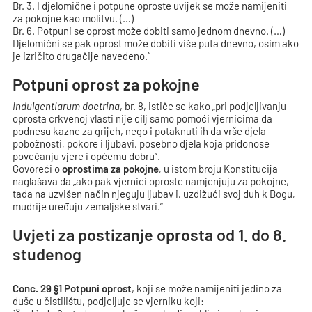
Br. 3. I djelomične i potpune oproste uvijek se može namijeniti
za pokojne kao molitvu. (…)
Br. 6. Potpuni se oprost može dobiti samo jednom dnevno. (…)
Djelomični se pak oprost može dobiti više puta dnevno, osim ako
je izričito drugačije navedeno.“
Potpuni oprost za pokojne
Indulgentiarum doctrina
, br. 8, ističe se kako „pri podjeljivanju
oprosta crkvenoj vlasti nije cilj samo pomoći vjernicima da
podnesu kazne za grijeh, nego i potaknuti ih da vrše djela
pobožnosti, pokore i ljubavi, posebno djela koja pridonose
povećanju vjere i općemu dobru“.
Govoreći o
oprostima za pokojne
, u istom broju Konstitucija
naglašava da „ako pak vjernici oproste namjenjuju za pokojne,
tada na uzvišen način njeguju ljubav i, uzdižući svoj duh k Bogu,
mudrije uređuju zemaljske stvari.“
Uvjeti za postizanje oprosta od 1. do 8.
studenog
Conc. 29 §1 Potpuni oprost
, koji se može namijeniti jedino za
duše u čistilištu, podjeljuje se vjerniku koji: