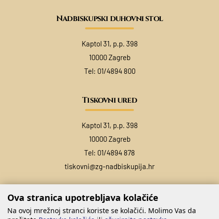
Nadbiskupski duhovni stol
Kaptol 31, p.p. 398
10000 Zagreb
Tel:
01/4894 800
Tiskovni ured
Kaptol 31, p.p. 398
10000 Zagreb
Tel:
01/4894 878
tiskovni@zg-nadbiskupija.hr
Ova stranica upotrebljava kolačiće
Na ovoj mrežnoj stranci koriste se kolačići. Molimo Vas da