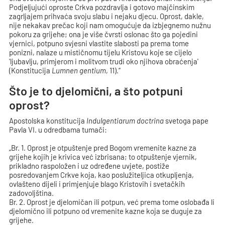
Podjeljujući oproste Crkva pozdravlja i gotovo majčinskim
zagrljajem prihvaća svoju slabu i nejaku djecu. Oprost, dakle,
nije nekakav prečac koji nam omogućuje da izbjegnemo nužnu
pokoru za grijehe; ona je više čvrsti oslonac što ga pojedini
vjernici, potpuno svjesni vlastite slabosti pa prema tome
ponizni, nalaze u mističnomu tijelu Kristovu koje se cijelo
'ljubavlju, primjerom i molitvom trudi oko njihova obraćenja'
(Konstitucija
Lumnen gentium
, 11).“
Što je to djelomični, a što potpuni
oprost?
Apostolska konstitucija
Indulgentiarum doctrina
svetoga pape
Pavla VI. u odredbama tumači:
„Br. 1. Oprost je otpuštenje pred Bogom vremenite kazne za
grijehe kojih je krivica već izbrisana; to otpuštenje vjernik,
prikladno raspoložen i uz određene uvjete, postiže
posredovanjem Crkve koja, kao poslužiteljica otkupljenja,
ovlašteno dijeli i primjenjuje blago Kristovih i svetačkih
zadovoljština.
Br. 2. Oprost je djelomičan ili potpun, već prema tome oslobađa li
djelomično ili potpuno od vremenite kazne koja se duguje za
grijehe.