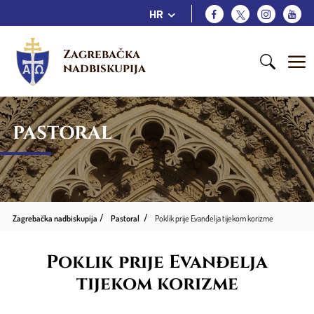
HR
Zagrebačka 
nadbiskupija
PASTORAL
Zagrebačka nadbiskupija
Pastoral
Poklik prije Evanđelja tijekom korizme
Poklik prije Evanđelja
tijekom korizme