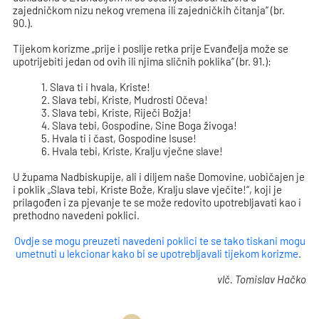
zajedničkom nizu nekog vremena ili zajedničkih čitanja“ (br.
90.).
Tijekom korizme „prije i poslije retka prije Evanđelja može se
upotrijebiti jedan od ovih ili njima sličnih poklika“ (br. 91.):
1. Slava ti i hvala, Kriste!
2. Slava tebi, Kriste, Mudrosti Očeva!
3. Slava tebi, Kriste, Riječi Božja!
4. Slava tebi, Gospodine, Sine Boga živoga!
5. Hvala ti i čast, Gospodine Isuse!
6. Hvala tebi, Kriste, Kralju vječne slave!
U župama Nadbiskupije, ali i diljem naše Domovine, uobičajen je
i poklik „Slava tebi, Kriste Bože, Kralju slave vječite!“, koji je
prilagođen i za pjevanje te se može redovito upotrebljavati kao i
prethodno navedeni poklici.
Ovdje se mogu preuzeti navedeni poklici te se tako tiskani mogu
umetnuti u lekcionar kako bi se upotrebljavali tijekom korizme
.
vlč. Tomislav Hačko