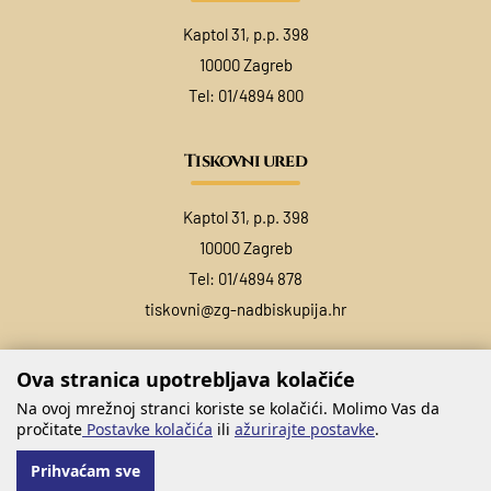
Kaptol 31, p.p. 398
10000 Zagreb
Tel:
01/4894 800
Tiskovni ured
Kaptol 31, p.p. 398
10000 Zagreb
Tel:
01/4894 878
tiskovni@zg-nadbiskupija.hr
Ova stranica upotrebljava kolačiće
Na ovoj mrežnoj stranci koriste se kolačići. Molimo Vas da
pročitate
Postavke kolačića
ili
ažurirajte postavke
.
Prihvaćam sve
@ COPYRIGHT ZAGREBAČKA NADBISKUPIJA 2026.