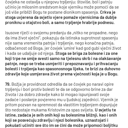
čovjeka ne ostavlja u njegovu trpljenju; štoviše, bol i patnju
učinio je milosnim sredstvom koje vjerniku može pomoći da se
još više približi Bogu te postane dionikom spasenja.
Crkva je
stoga uvjerena da svjetlo vjere pomaže vjernicima da dublje
proniknu u otajstvo boli, a samo trpljenje hrabrije podnesu.
Isusove riječi o svojemu predanju da „nitko ne propadne, nego
da ima život vječni“, pokazuju da istinska suprotnost spasenju
nije sama vremenita patnja i trpljenje, nego konačna patnja,
odbačenost od Boga, jer čovjek 'umire' kad god gubi vječni život
i kada se udaljuje od njega.
Stoga se briga za bolesne i za one
koji trpe ne smije svesti samo na tjelesnu skrb i na olakšavanje
patnje, nego se treba usmjeriti i prepoznavanju i prihvaćanju
bolesti i trpljenja kao spasonosnoga lijeka, te brizi za duhovno
zdravlje koje usmjerava život prema vječnosti koja je u Bogu.
79.
Božja je providnost odredila da se čovjek po naravi opire
trpljenju i bori protiv bolesti te da se odgovorno brine za dar
života i za dobro zdravlje kako bi mogao ispunjavati svoje
zadaće i poslanje povjereno mu u ljudskoj zajednici. Vjernik je
pritom pozvan na spremnost da vlastitim trpljenjem dopunjuje
što nedostaje mukama Kristovim za spas svijeta.
U svjetlu te
istine, zadaća je svih onih koji su bolesnima bližnji, kao i onih
koji se posvećuju zdravlju i njezi bolesnika, uznastojati i
pokušati učiniti sve što im se čini da može pripomoći boljitku