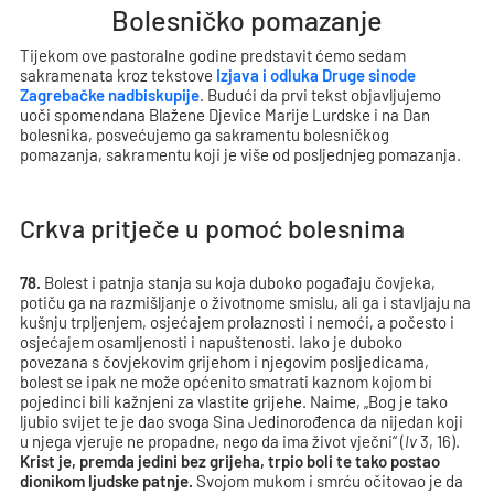
Bolesničko pomazanje
Tijekom ove pastoralne godine predstavit ćemo sedam
sakramenata kroz tekstove
Izjava i odluka Druge sinode
Zagrebačke nadbiskupije
. Budući da prvi tekst objavljujemo
uoči spomendana Blažene Djevice Marije Lurdske i na Dan
bolesnika, posvećujemo ga sakramentu bolesničkog
pomazanja, sakramentu koji je više od posljednjeg pomazanja.
Crkva pritječe u pomoć bolesnima
78.
Bolest i patnja stanja su koja duboko pogađaju čovjeka,
potiču ga na razmišljanje o životnome smislu, ali ga i stavljaju na
kušnju trpljenjem, osjećajem prolaznosti i nemoći, a počesto i
osjećajem osamljenosti i napuštenosti. Iako je duboko
povezana s čovjekovim grijehom i njegovim posljedicama,
bolest se ipak ne može općenito smatrati kaznom kojom bi
pojedinci bili kažnjeni za vlastite grijehe. Naime, „Bog je tako
ljubio svijet te je dao svoga Sina Jedinorođenca da nijedan koji
u njega vjeruje ne propadne, nego da ima život vječni“ (
Iv
3, 16).
Krist je, premda jedini bez grijeha, trpio boli te tako postao
dionikom ljudske patnje.
Svojom mukom i smrću očitovao je da