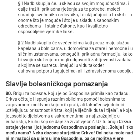
§ 1 Nadbiskupija će, u skladu sa svojim mogućnostima, i
dalje tražiti prikladna rješenja za te potrebe, moleći
suradnju svećenika redovnika, te uključujući u tu skrb - u
onome što je moguće i što je u skladu s kanonskim
odredbama - i stalne đakone, kao i kvalitetno
osposobljene vjernike laike.
§ 2 Nadbiskupija će svećenicima koji preuzimaju službu
kapelana u bolnicama, u domovima za stare i nemoćne i u
sličnim ustanovama, omogućiti prikladnu formaciju, kako
bi svojim služenjem mogli odgovoriti zahtjevnosti zadaća
s kojima se susreću, imajući u vidu također
duhovnu potporu tugujućima, ali i zdravstvenomu osoblju.
Slavlje bolesničkoga pomazanja
80.
Brigu za bolesne, koju je od Gospodina primila kao zadaću,
Crkva očituje i ispunja raznim oblicima pomoći bolesnima te
zagovornom molitvom kojom ih prati, ali također svjedočeći
„oživljujuću prisutnost Krista, koji je liječnik dušā i tijelā“, a koja
je „osobito djelotvorna u sakramentima, a najizražajnije u
euharistiji, kruhu koji se daje za život vječni“. Uz tu brigu
Crkva
ostaje vjerna i još jednomu Gospodinovu poslanju:
„Boluje li tko
među vama? Neka dozove starješine Crkve! Oni neka mole nad
njim mažući ga uljem u ime Gospodnje, pa će molitva vjere