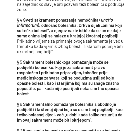
na zajedničko slavlje biti pozvani teži bolesnici s područja
župe.
§ 4
Sveti sakrament pomazanja nemoćnika (
unctio
infirmorum
), odnosno bolesnika, Crkva dijeli
„onima koji
su teško bolesni
“, a njegov naziv ističe da se on ne daje
samo onima koji se nalaze u krajnjoj životnoj pogibelji.
Prikladno vrijeme za primanje ovoga sakramenta je već u
trenutku kada vjernik „zbog bolesti ili starosti počinje biti
u smrtnoj pogibelji“
§ 5
Sakrament bolesničkoga pomazanja može se
podijeliti bolesniku, koji je za sakrament pravo
raspoložen i prikladno pripravljen, također prije
medicinskoga zahvata koji se poduzima uslijed koje
opasne bolesti, kao i starijima kojima su snage znatno
popustile, pa i kada nije posrijedi neka smrtno opasna
bolest
.
§ 6
Sakramentalno pomazanje bolesnika slobodno je
podijeliti i krštenoj djeci koja su u smrtnoj pogibelji, kao i
teško bolesnoj djeci, već
„u dobi kada toliko razumiju da
im ovaj sakrament može biti okrjepom
“
.
§ 7
Pomazanje bolesnika može se ponoviti ako bolesnik