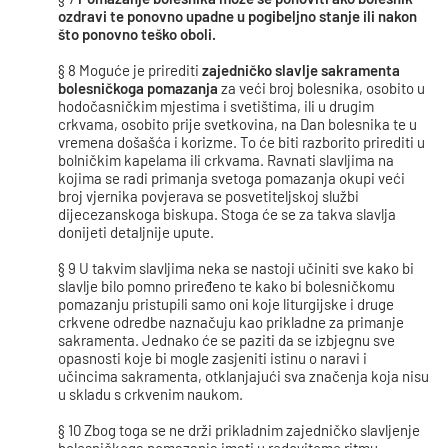
ozdravi te ponovno upadne u pogibeljno stanje ili nakon
što ponovno teško oboli.
§ 8 Moguće je prirediti
zajedničko slavlje sakramenta
bolesničkoga pomazanja
za veći broj bolesnika, osobito u
hodočasničkim mjestima i svetištima, ili u drugim
crkvama, osobito prije svetkovina, na Dan bolesnika te u
vremena došašća i korizme. To će biti razborito prirediti u
bolničkim kapelama ili crkvama. Ravnati slavljima na
kojima se radi primanja svetoga pomazanja okupi veći
broj vjernika povjerava se posvetiteljskoj službi
dijecezanskoga biskupa. Stoga će se za takva slavlja
donijeti detaljnije upute.
§ 9 U takvim slavljima neka se nastoji učiniti sve kako bi
slavlje bilo pomno priređeno te kako bi bolesničkomu
pomazanju pristupili samo oni koje liturgijske i druge
crkvene odredbe naznačuju kao prikladne za primanje
sakramenta. Jednako će se paziti da se izbjegnu sve
opasnosti koje bi mogle zasjeniti istinu o naravi i
učincima sakramenta, otklanjajući sva značenja koja nisu
u skladu s crkvenim naukom.
§ 10 Zbog toga se ne drži prikladnim zajedničko slavljenje