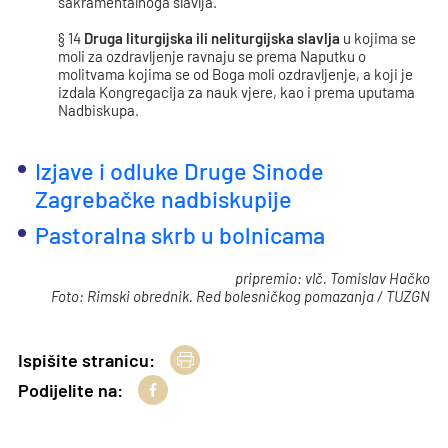
sakramentalnoga slavlja.
§ 14
Druga liturgijska ili neliturgijska slavlja
u kojima se
moli za ozdravljenje ravnaju se prema Naputku o
molitvama kojima se od Boga moli ozdravljenje, a koji je
izdala Kongregacija za nauk vjere, kao i prema uputama
Nadbiskupa.
Izjave i odluke Druge Sinode
Zagrebačke nadbiskupije
Pastoralna skrb u bolnicama
pripremio: vlč. Tomislav Hačko
Foto: Rimski obrednik. Red bolesničkog pomazanja / TUZGN
Ispišite stranicu:
Podijelite na: