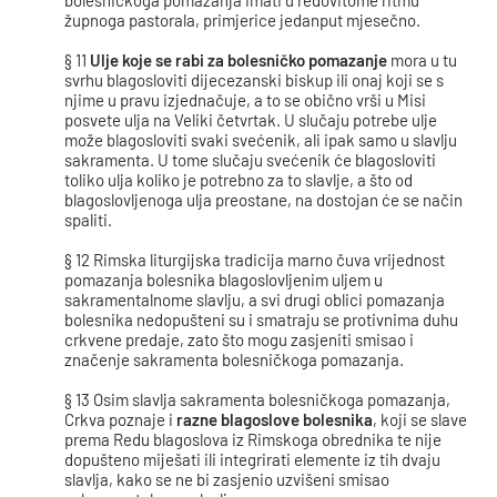
bolesničkoga pomazanja imati u redovitome ritmu
župnoga pastorala, primjerice jedanput mjesečno.
§ 11
Ulje koje se rabi za bolesničko pomazanje
mora u tu
svrhu blagosloviti dijecezanski biskup ili onaj koji se s
njime u pravu izjednačuje, a to se obično vrši u Misi
posvete ulja na Veliki četvrtak. U slučaju potrebe ulje
može blagosloviti svaki svećenik, ali ipak samo u slavlju
sakramenta. U tome slučaju svećenik će blagosloviti
toliko ulja koliko je potrebno za to slavlje, a što od
blagoslovljenoga ulja preostane, na dostojan će se način
spaliti.
§ 12 Rimska liturgijska tradicija marno čuva vrijednost
pomazanja bolesnika blagoslovljenim uljem u
sakramentalnome slavlju, a svi drugi oblici pomazanja
bolesnika nedopušteni su i smatraju se protivnima duhu
crkvene predaje, zato što mogu zasjeniti smisao i
značenje sakramenta bolesničkoga pomazanja.
§ 13 Osim slavlja sakramenta bolesničkoga pomazanja,
Crkva poznaje i
razne blagoslove bolesnika
, koji se slave
prema Redu blagoslova iz Rimskoga obrednika te nije
dopušteno miješati ili integrirati elemente iz tih dvaju
slavlja, kako se ne bi zasjenio uzvišeni smisao