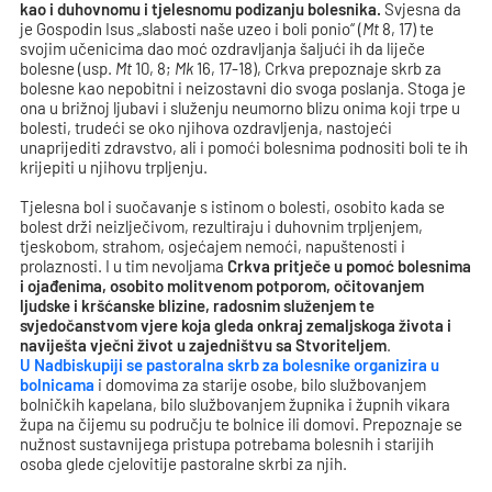
kao i duhovnomu i tjelesnomu podizanju bolesnika.
Svjesna da
je Gospodin Isus „slabosti naše uzeo i boli ponio“ (
Mt
8, 17) te
svojim učenicima dao moć ozdravljanja šaljući ih da liječe
bolesne (usp.
Mt
10, 8;
Mk
16, 17-18), Crkva prepoznaje skrb za
bolesne kao nepobitni i neizostavni dio svoga poslanja. Stoga je
ona u brižnoj ljubavi i služenju neumorno blizu onima koji trpe u
bolesti, trudeći se oko njihova ozdravljenja, nastojeći
unaprijediti zdravstvo, ali i pomoći bolesnima podnositi boli te ih
krijepiti u njihovu trpljenju.
Tjelesna bol i suočavanje s istinom o bolesti, osobito kada se
bolest drži neizlječivom, rezultiraju i duhovnim trpljenjem,
tjeskobom, strahom, osjećajem nemoći, napuštenosti i
prolaznosti. I u tim nevoljama
Crkva pritječe u pomoć bolesnima
i ojađenima, osobito molitvenom potporom, očitovanjem
ljudske i kršćanske blizine, radosnim služenjem te
svjedočanstvom vjere koja gleda onkraj zemaljskoga života i
naviješta vječni život u zajedništvu sa Stvoriteljem
.
U Nadbiskupiji se pastoralna skrb za bolesnike organizira u
bolnicama
i domovima za starije osobe, bilo službovanjem
bolničkih kapelana, bilo službovanjem župnika i župnih vikara
župa na čijemu su području te bolnice ili domovi. Prepoznaje se
nužnost sustavnijega pristupa potrebama bolesnih i starijih
osoba glede cjelovitije pastoralne skrbi za njih.