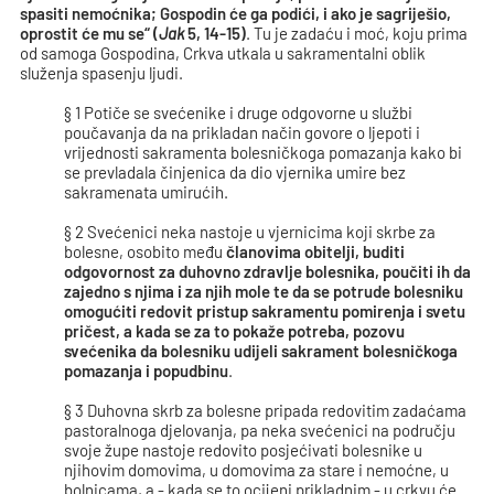
spasiti nemoćnika; Gospodin će ga podići, i ako je sagriješio,
oprostit će mu se
“ (
Jak
5, 14-15)
. Tu je zadaću i moć, koju prima
od samoga Gospodina, Crkva utkala u sakramentalni oblik
služenja spasenju ljudi.
§ 1 Potiče se svećenike i druge odgovorne u službi
poučavanja da na prikladan način govore o ljepoti i
vrijednosti sakramenta bolesničkoga pomazanja kako bi
se prevladala činjenica da dio vjernika umire bez
sakramenata umirućih.
§ 2 Svećenici neka nastoje u vjernicima koji skrbe za
bolesne, osobito među
članovima obitelji, buditi
odgovornost za duhovno zdravlje bolesnika, poučiti ih da
zajedno s njima i za njih mole te da se potrude bolesniku
omogućiti redovit pristup sakramentu pomirenja i svetu
pričest, a kada se za to pokaže potreba, pozovu
svećenika da bolesniku udijeli sakrament bolesničkoga
pomazanja i popudbinu
.
§ 3 Duhovna skrb za bolesne pripada redovitim zadaćama
pastoralnoga djelovanja, pa neka svećenici na području
svoje župe nastoje redovito posjećivati bolesnike u
njihovim domovima, u domovima za stare i nemoćne, u
bolnicama, a - kada se to ocijeni prikladnim - u crkvu će