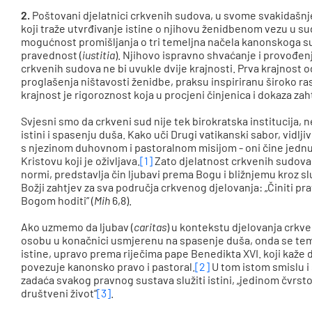
2.
Poštovani djelatnici crkvenih sudova, u svome svakidašnj
koji traže utvrđivanje istine o njihovu ženidbenom vezu u 
mogućnost promišljanja o tri temeljna načela kanonskoga su
pravednost (
iustitia
). Njihovo ispravno shvaćanje i provođen
crkvenih sudova ne bi uvukle dvije krajnosti. Prva krajnost
proglašenja ništavosti ženidbe, praksu inspiriranu široko 
krajnost je rigoroznost koja u procjeni činjenica i dokaza za
Svjesni smo da crkveni sud nije tek birokratska institucija, 
istini i spasenju duša. Kako uči Drugi vatikanski sabor, vidlj
s njezinom duhovnom i pastoralnom misijom - oni čine jednu s
Kristovu koji je oživljava.
[1]
Zato djelatnost crkvenih sudova
normi, predstavlja čin ljubavi prema Bogu i bližnjemu kroz slu
Božji zahtjev za sva područja crkvenog djelovanja: „Činiti pra
Bogom hoditi” (
Mih
6,8).
Ako uzmemo da ljubav (
caritas
) u kontekstu djelovanja crkv
osobu u konačnici usmjerenu na spasenje duša, onda se tema
istine, upravo prema riječima pape Benedikta XVI. koji kaže d
povezuje kanonsko pravo i pastoral​.
[2]
U tom istom smislu i 
zadaća svakog pravnog sustava služiti istini, „jedinom čvrst
društveni život“
[3]
.