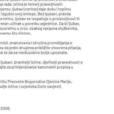
a rada. Istina je temelj pravednosti;
njemu; ljubav (
caritas
) daje dušu i toplinu
d izgubio svoj smisao. Bez ljubavi, pravda
istinu, ljubav se izopačuje u proizvoljnost ili
retan učinak u poretku zajednice. Da bi ljubav,
se susretnu u srcu svakog njegova službenika.
 svemu što činimo.
sli, znanstvena i stručna promišljanja o
ika da jedni drugima približite otvorena pitanja,
kse te da se međusobno bolje upoznate.
jubavi, branitelji istine, djelitelji pravednosti o
ajte za primjenjivanje kanonskih propisa u
štitu Presvete Bogorodice Djevice Marije,
žje istine i svjedoka čiste savjesti.
a 2006.