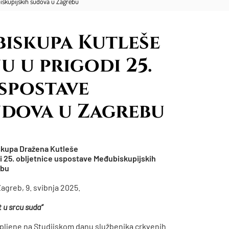
iskupijskih sudova u Zagrebu
iskupa Kutleše
 u prigodi 25.
spostave
udova u Zagrebu
skupa Dražena Kutleše
i 25. obljetnice uspostave Međubiskupijskih
ebu
Zagreb, 9. svibnja 2025.
t u srcu suda“
upljene na Studijskom danu službenika crkvenih