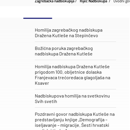
Zagrebačka nadbiskupija
Riječ Nadbiskupa
Uvodni gov
Homilija zagrebačkog nadbiskupa
Dražena Kutleše na Stepinčevo
Božićna poruka zagrebačkog
nadbiskupa Dražena Kutleše
Homilija nadbiskupa Dražena Kutleše
prigodom 100. obljetnice dolaska
Franjevaca trećoredaca glagoljaša na
Ksaver
Nadbiskupova homilija na svetkovinu
Svih svetih
Pozdravni govor nadbiskupa Kutleše na
predstavljanju knjige „Demografija –
iseljavanje – migracije. Šesti hrvatski