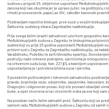
sudova u prigodi 25. obljetnice uspostave Međubiskupijski
zanosa koji nas obuzima jer je upravo jučer, na godišnjicu ro
rimski prvosvećenik, papa Lav XIV., također kanonski pravni
Pozdravljam nazočne biskupe, prve suce u svojim biskupijam
Šalkovića, sudskog vikara Zagrebačke nadbiskupije.
Prije svega želim izraziti zahvalnost uzoritom gospodinu k
Međubiskupijskih sudova u Zagrebu te biskupima potpisni
sudova
koji su prije 25 godina uspostavili Međubiskupijski s
prizivni sud u Zagrebu za Zagrebačku nadbiskupiju, za tadaš
Varaždinsku, Požešku te za Križevačku eparhiju. Donošenjem
području naše crkvene pokrajine, vjernicima je omogućeno da
na crkvenom sudu (usp. kan. 221 §1), a kasnijom uspostavom 
uspostavljena je i potrebna blizina suca i vjernika.
S posebnim poštovanjem i iskrenom zahvalnošću pozdravljam
pravde, branitelje veze, odvjetnike, savjetnike, kancelare, b
Dragocjen i odgovoran posao, koji ste pozvani obavljati uime
buke, a opet otvorena srca i otvorenih vrata za sve koji vam 
Na poseban način želim zahvaliti preč. Šalkoviću koji se pred
samom radu Međubiskupijskih sudova u Zagrebu od samih nj