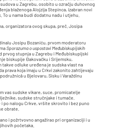
h sudova u Zagrebu, osobito u ozračju duhovnog
đenja blaženoga Alojzija Stepinca, izabran novi
k. To u nama budi dodatnu nadu i utjehu.
a, organizatora ovog skupa, preč. Josipa
ardinalu Josipu Bozaniću, prvom moderatoru
cima
Sporazuma o uspostavi Međubiskupijskih
ud prvog stupnja u Zagrebu i Međubiskupijski
nje biskupije Đakovačku i Srijemsku,
 takve odluke uređena je sudska vlast na
 prava koja imaju u Crkvi zakonito zahtijevaju
podružnicâ u Bjelovaru, Sisku i Varaždinu
 vas sudske vikare, suce, promicatelje
ilježnike, sudske stručnjake i tumače.
 i po nalogu Crkve, vršite skrovito i bez puno
se obrate.
ano i požrtvovno angažirao pri organizaciji i u
ihovih početaka.