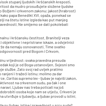
visok stupanj ljudskih i kršćanskih kreposti,
boritost da mudro prosuđujete složene ljudske
o Božjem i crkvenom zakonu; jakost (hrabrost)
, kako papa Benedikt XVI. opaža, ponekad se
želji na štetu istine izgleda kao put manjeg
pravednosti. Ne smijemo se dati pokolebati
nalnu i kršćansku čestitost. Branitelji veza
ati objektivne i nepristrane iskaze, a odvjetnici
 drže da nemaju osnovanosti. Time svatko
aše odgovornosti pred Bogom i Crkvom.
jalnu vrijednost: svaka pravedna presuda
redak koji je od Boga ustanovljen. Svjesni smo
e službe. Zato svoj rad uvijek pratimo
ranjeni i tražeći istinu; molimo za dar
rce.
Caritas suprema lex
-
ljubav je najviši zakon,
aktivnost na crkvenom sudu, pa čak i one
 naravi. Ljubav nas treba poticati na još
 i dobrobiti osoba koje nam se utječu. Crkveni je
 utvrđuje s ljubavlju, a ljubav provodi u istini.
 da su ljubav, istina i pravednost u srcu suda?