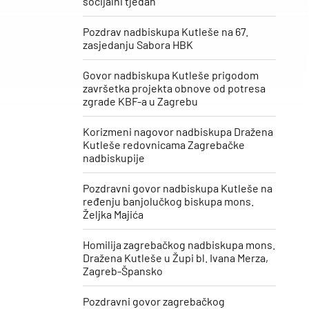
socijalni tjedan“
Pozdrav nadbiskupa Kutleše na 67.
zasjedanju Sabora HBK
Govor nadbiskupa Kutleše prigodom
završetka projekta obnove od potresa
zgrade KBF-a u Zagrebu
Korizmeni nagovor nadbiskupa Dražena
Kutleše redovnicama Zagrebačke
nadbiskupije
Pozdravni govor nadbiskupa Kutleše na
ređenju banjolučkog biskupa mons.
Željka Majića
Homilija zagrebačkog nadbiskupa mons.
Dražena Kutleše u Župi bl. Ivana Merza,
Zagreb-Špansko
Pozdravni govor zagrebačkog