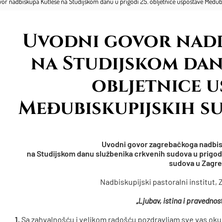
or nadbiskupa Kutleše na Studijskom danu u prigodi 25. obljetnice uspostave Međub
Uvodni govor nadb
na Studijskom danu
obljetnice u
Međubiskupijskih s
Uvodni govor zagrebačkoga nadbi
na Studijskom danu službenika crkvenih sudova u prigod
sudova u Zagr
Nadbiskupijski pastoralni institut, 
„Ljubav, istina i pravednos
1.
Sa zahvalnošću i velikom radošću pozdravljam sve vas ok