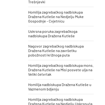
Trešnjevki
Homilija zagrebačkog nadbiskupa
Dražena Kutleše na Nedjelju Muke
Gospodnje - Cvjetnicu
Uskrsna poruka zagrebačkoga
nadbiskupa Dražena Kutleše
​Nagovor zagrebačkog nadbiskupa
Dražena Kutleše na završetku
pobožnosti križnoga puta
Homilija zagrebačkog nadbiskupa mons.
Dražena Kutleše na Misi posvete ulja na
Veliki četvrtak
Homilija nadbiskupa Dražena Kutleše u
Vazmenom bdjenju
Homilija zagrebačkog nadbiskupa
Dražena Kutleše na Nedjelju Uskrsnuća