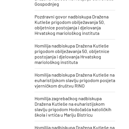
Gospodnjeg
Pozdravni govor nadbiskupa Dražena
Kutleše prigodom obilježavanja 50.
obljetnice postojanja i djelovanja
Hrvatskog mariološkog instituta
Homilija nadbiskupa Dražena Kutleše
prigodom obilježavanja 50. obljetnice
postojanja i djelovanja Hrvatskog
mariološkog instituta
Homilija nadbiskupa Dražena Kutleše na
euharistijskom slavlju prigodom posjeta
vjerničkom društvu RINO
Homilija zagrebačkog nadbiskupa
Dražena Kutleše na euharistijskom
slavlju prigodom Hodočašća katoličkih
škola i vrtića u Mariju Bistricu
Homilija nadbiskupa Dražena Kutleše na