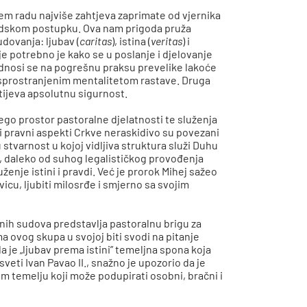
em radu najviše zahtjeva zaprimate od vjernika
sudskom postupku. Ova nam prigoda pruža
dovanja: ljubav (
caritas
), istina (
veritas
) i
je potrebno je kako se u poslanje i djelovanje
 odnosi se na pogrešnu praksu prevelike lakoće
rasprostranjenim mentalitetom rastave. Druga
htijeva apsolutnu sigurnost.
nego prostor pastoralne djelatnosti te služenja
ivi pravni aspekti Crkve neraskidivo su povezani
tvarnost u kojoj vidljiva struktura služi Duhu
, daleko od suhog legalističkog provođenja
ženje istini i pravdi. Već je prorok Mihej sažeo
vicu, ljubiti milosrđe i smjerno sa svojim
enih sudova predstavlja pastoralnu brigu za
 ovog skupa u svojoj biti svodi na pitanje
a je „ljubav prema istini” temeljna spona koja
sveti Ivan Pavao II., snažno je upozorio da je
om temelju koji može podupirati osobni, bračni i