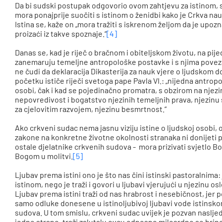
Da bi sudski postupak odgovorio ovom zahtjevu za istinom, s
mora ponajprije suočiti s istinom o ženidbi kako je Crkva nauč
Istina se, kaže on „mora tražiti s iskrenom željom da je u
proizaći iz takve spoznaje.“
[4]
Danas se, kad je riječ o bračnom i obiteljskom životu, na pij
zanemaruju temeljne antropološke postavke i s njima povezan
ne čudi da deklaracija Dikasterija za nauk vjere o ljudskom d
početku ističe riječi svetoga pape Pavla VI.: „nijedna antrop
osobi, čak i kad se pojedinačno promatra, s obzirom na njezi
nepovredivost i bogatstvo njezinih temeljnih prava, njezinu
za cjelovitim razvojem, njezinu besmrtnost.“
Ako crkveni sudac nema jasnu viziju istine o ljudskoj osobi, 
zakone na konkretne životne okolnosti stranaka ni donijeti p
ostale djelatnike crkvenih sudova - mora prizivati svjetlo Bo
Bogom u molitvi.
[5]
Ljubav prema istini ono je što nas čini istinski pastoralnima:
istinom, nego je traži i govori u ljubavi vjerujući u njezinu 
Ljubav prema istini traži od nas hrabrost i nesebičnost, jer p
samo odluke donesene u istinoljubivoj ljubavi vode istinsk
sudova. U tom smislu, crkveni sudac uvijek je pozvan nasljedo
jedne strane, traži zalutalu ovcu odnosno milosrdno se brine