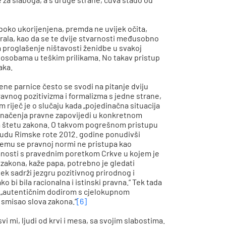
boko ukorijenjena, premda ne uvijek očita,
torala, kao da se te dvije stvarnosti međusobno
la proglašenje ništavosti ženidbe u svakoj
a osobama u teškim prilikama. No takav pristup
aka.
ne parnice često se svodi na pitanje dviju
ravnog pozitivizma i formalizma s jedne strane,
 riječ je o slučaju kada „pojedinačna situacija
 značenja pravne zapovijedi u konkretnom
 na štetu zakona. O takvom pogrešnom pristupu
udu Rimske rote 2012. godine ponudivši
kojemu se pravnoj normi ne pristupa kao
anosti s pravednim poretkom Crkve u kojem je
e zakona, kaže papa, potrebno je gledati
jek sadrži jezgru pozitivnog prirodnog i
 bi bila racionalna i istinski pravna.“ Tek tada
o „autentičnim dodirom s cjelokupnom
smisao slova zakona.“
[6]
i mi, ljudi od krvi i mesa, sa svojim slabostima.