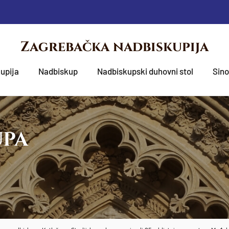
Zagrebačka nadbiskupija
upija
Nadbiskup
Nadbiskupski duhovni stol
Sin
UPA