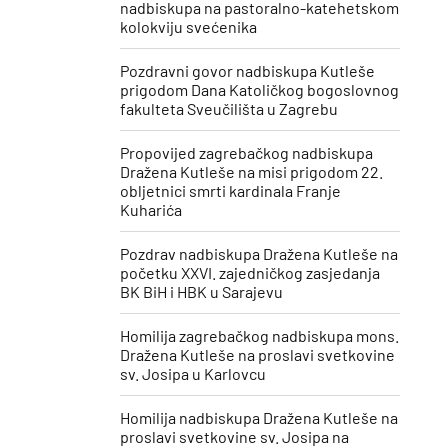
nadbiskupa na pastoralno-katehetskom
kolokviju svećenika
Pozdravni govor nadbiskupa Kutleše
prigodom Dana Katoličkog bogoslovnog
fakulteta Sveučilišta u Zagrebu
Propovijed zagrebačkog nadbiskupa
Dražena Kutleše na misi prigodom 22.
obljetnici smrti kardinala Franje
Kuharića
​Pozdrav nadbiskupa Dražena Kutleše na
početku XXVI. zajedničkog zasjedanja
BK BiH i HBK u Sarajevu
Homilija zagrebačkog nadbiskupa mons.
Dražena Kutleše na proslavi svetkovine
sv. Josipa u Karlovcu
Homilija nadbiskupa Dražena Kutleše na
proslavi svetkovine sv. Josipa ​na