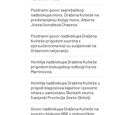
Pozdravni govor zagrebačkog
nadbiskupa mons. Dražena Kutleše na
predstavljanju knjige mons. Alberta
Joséa Gonzáleza Chavesa
Pozdravni govor nadbiskupa Dražena
Kutleše prigodom susreta s
vjeroučenicima koji su sudjelovali na
Državnom natjecanju
Homilija nadbiskupa Dražena Kutleše
prigodom biskupskog ređenja fra Ive
Martinovića
Homilija nadbiskupa Dražena Kutleše u
prigodi blagoslova kapelice i posvete
oltara u samostanu Školskih sestra
franjevki Provincije Svete Obitelji
Govor nadbiskupa Dražena Kutleše na
susretu biskupa HBK s redovničkim