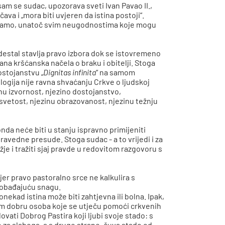
am se sudac, upozorava sveti Ivan Pavao II.,
ava i „mora biti uvjeren da istina postoji“.
poznamo, unatoč svim neugodnostima koje mogu
edestal stavlja pravo izbora dok se istovremeno
a kršćanska načela o braku i obitelji. Stoga
ostojanstvu „
Dignitas infinita
“ na samom
ologija nije ravna shvaćanju Crkve o ljudskoj
nu izvornost, njezino dostojanstvo,
 svetost, njezinu obrazovanost, njezinu težnju
onda neće biti u stanju ispravno primijeniti
ravedne presude. Stoga sudac - a to vrijedi i za
žje i tražiti sjaj pravde u redovitom razgovoru s
 jer pravo pastoralno srce ne kalkulira s
oslobađajuću snagu.
onekad istina može biti zahtjevna ili bolna. Ipak,
om dobru osoba koje se utječu pomoći crkvenih
vati Dobrog Pastira koji ljubi svoje stado: s
 za slaboga, a s druge strane, čuva stado od