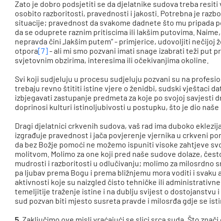
Zato je dobro podsjetiti se da djelatnike sudova treba resiti 
osobito razboritosti, pravednosti i jakosti. Potrebna je raz
situacije; pravednost da svakome dadnete što mu pripada p
da se oduprete raznim pritiscima ili lakšim putovima. Naime
nepravda čini „lakšim putem” - primjerice, udovoljiti nečijoj 
otpora
[7]
- ali mi smo pozvani imati snage izabrati teži put 
svjetovnim obzirima, interesima ili očekivanjima okoline.
Svi koji sudjeluju u procesu sudjeluju pozvani su na profesio
trebaju revno štititi istine vjere o ženidbi, sudski vještaci d
izbjegavati zastupanje predmeta za koje po svojoj savjesti
doprinosi kulturi istinoljubivosti u postupku, što je dio n
Dragi djelatnici crkvenih sudova, vaš rad ima duboko eklezi
izgrađuje pravednost i jača povjerenje vjernika u crkveni po
da bez Božje pomoći ne možemo ispuniti visoke zahtjeve svoj
molitvom. Molimo za one koji pred naše sudove dolaze, često 
mudrosti i razboritosti u odlučivanju; molimo za milosrdno s
pa ljubav prema Bogu i prema bližnjemu mora voditi i svaku 
aktivnosti koje su naizgled čisto tehničke ili administrativne
temeljitije traženje istine i na dublju svijest o dostojanstvu
sud pozvan biti mjesto susreta pravde i milosrđa gdje se istina
5
. Zaključimo ove misli vraćajući se slici srca suda. Što znači