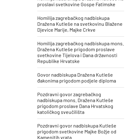
proslavi svetkovine Gospe Fatimske
Homilija zagrebačkog nadbiskupa
Dražena Kutleše na svetkovinu Blažene
Djevice Marije, Majke Crkve
Homilija zagrebačkog nadbiskupa mons.
Dražena Kutleše prigodom proslave
svetkovine Tijelova i Dana državnosti
Republike Hrvatske
Govor nadbiskupa Dražena Kutleše
đakonima prigodom podjele diploma
Pozdravni govor zagrebačkog
nadbiskupa mons. Dražena Kutleše
prigodom proslave Dana Hrvatskog
katoličkog sveučilišta
Pozdravni govor nadbiskupa Kutleše
prigodom svetkovine Majke Božje od
Kamenitih vrata