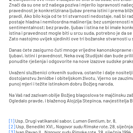
Znači da su one srž našega poziva i mjerilo ispravnosti našeg
pravednost je konkretizirana ljubav prema istini i prema bliž
pravdi. Ako bilo koja od te tri stvarnosti nedostaje, naš bi ra
postaje hladna i nemilosrdna mašinerija; bez usmjerenosti na 
sentimentalnost; bez pravde, ljubav i istina ne bi imale konk
istina i pravednost mogle biti u srcu suda, potrebno je da 
Zato nastojmo uvijek sjediniti ove tri božanske stvarnosti u
Danas ćete zasigurno čuti mnoge vrijedne kanonskopravne mi
ljubavi, istini i pravednost. Neka ovaj Studijski dan bude pril
ponudite rješenja i odgovorite na nove izazove sudske pra
Uvaženi službenici crkvenih sudova, ostanite i dalje nositelji l
dostojanstvu ženidbe i obiteljskom životu. Vjerno se zauzim
punoj mjeri i težite istinskom dobru Božjeg naroda.
Na Vaš rad zazivam obilje Božjeg blagoslova te majčinsku za
Ogledalo pravde, i blaženog Alojzija Stepinca, navjestitelja Bo
[1]
Usp. Drugi vatikanski sabor,
Lumen Gentium
, br. 8.
[2]
Usp.
Benedikt XVI.
,
Nagovor
sudu Rimske rote
, 28. siječnj
[3]
Ivan Pavao II.,
Nagovor sudu Rimske rote
, 28. siječnja 1994.